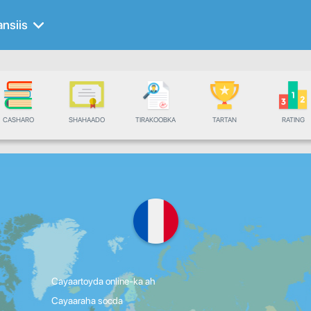
ansiis
CASHARO
SHAHAADO
TIRAKOOBKA
TARTAN
RATING
Cayaartoyda online-ka ah
Cayaaraha socda