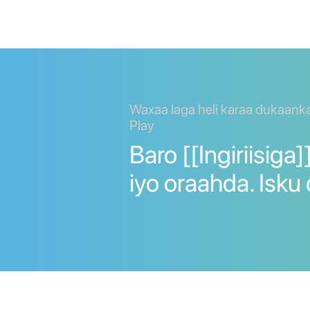
Waxaa laga heli karaa dukaank
Play
Baro [[Ingiriisiga
iyo oraahda. Isku