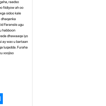
gaha, raadso
o fiidiyow ah oo
wga sidoo kale
ku dhaqanka
id Faransiis ugu
ku habboon
ayada dhawaaqa iyo
si ay wax u bartaan
aga luqadda.
Furaha
ku xoojiso