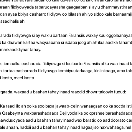
araan fiidiyowyada tabarucayaasha gaagaaban si ay u dhammaystiraan
n ayaa bixiya casharro fiidiyow oo bilaash ah iyo sidoo kale barnaamijy
sad halis ah.
harada fiidiyowga si ay wax u bartaan Faransiis waxay kuu oggolaanaya
ka daawan kartaa waxyaabaha si isdaba joog ah ah ilaa aad ka fahamt
markaad diyaar tahay.
isticmaalka casharada fiidiyowga si loo barto Faransiis afku waa inaad 
 kartaa casharrada fiidiyowga kombiyuutarkaaga, kiniinkaaga, ama tal
 kasta, meel kasta.
owgaada, waxaad u baahan tahay inaad
raacdid dhowr talooyin fudud:
h Ka raadi ilo ah oo ka soo baxa jawaab-celin wanaagsan oo ka socda i
a
Qaabeynta waxbarashadaada Deji yoolalka oo qorshee barashadaada 
mawduucyada aad u baahan tahay inaad wax baratid oo aad doorato ca
ale ahaan, haddii aad u baahan tahay inaad hagaajiso naxwahaaga, hel 