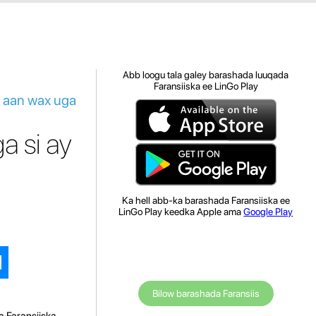
Abb loogu tala galey barashada luuqada
Faransiiska ee LinGo Play
i aan wax uga
a si ay
Ka hell abb-ka barashada Faransiiska ee
LinGo Play keedka Apple ama
Google Play
Bilow barashada Faransiis
a Faransiiska