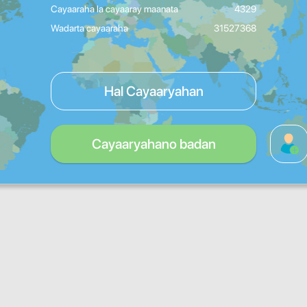
Cayaaraha la cayaaray maanata
4329
Wadarta cayaaraha
31527368
Hal Cayaaryahan
Cayaaryahano badan