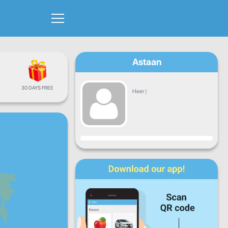
Astaan
30 DAYS FREE
Heer
|
Hormar
Isniin
Talaado
Arbaco
Khamiis