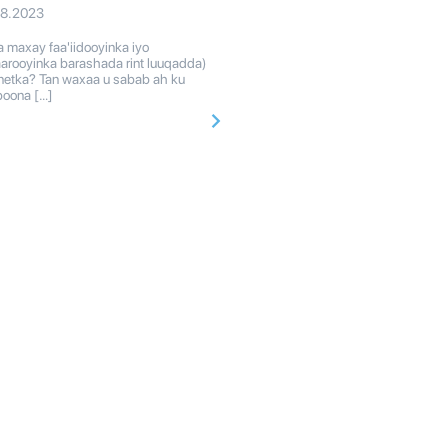
08.2023
maxay faa'iidooyinka iyo
arooyinka barashada rint luuqadda)
rnetka? Tan waxaa u sabab ah ku
oona […]