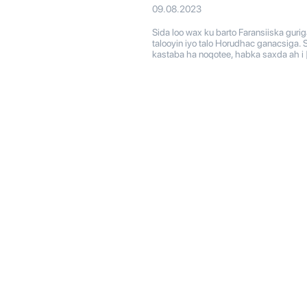
09.08.2023
Sida loo wax ku barto Faransiiska gurig
talooyin iyo talo Horudhac ganacsiga. S
kastaba ha noqotee, habka saxda ah i 