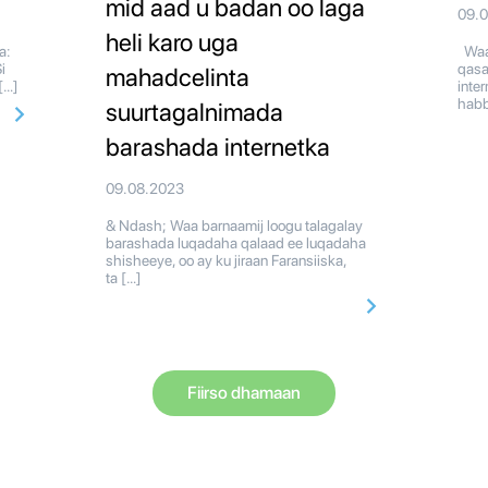
mid aad u badan oo laga
09.
heli karo uga
a:
Waa 
i
qasa
mahadcelinta
[…]
inte
habb
suurtagalnimada
barashada internetka
09.08.2023
& Ndash; Waa barnaamij loogu talagalay
barashada luqadaha qalaad ee luqadaha
shisheeye, oo ay ku jiraan Faransiiska,
ta […]
Fiirso dhamaan