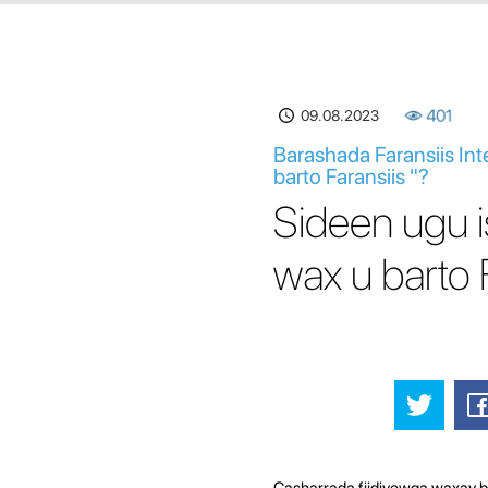
09.08.2023
401
Barashada Faransiis Int
barto Faransiis "?
Sideen ugu i
wax u barto 
Casharrada fiidiyowga waxay bi