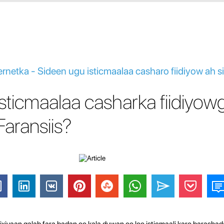
ernetka - Sideen ugu isticmaalaa casharo fiidiyow ah s
sticmaalaa casharka fiidiyowg
Faransiis?
xiyaan qalab fara badan oo kala duwan oo loo isticmaali karo barashad