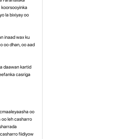
 koorsooyinka
o la bixiyay oo
an inaad wax ku
o oo dhan, oo aad
ka daawan kartid
eefanka casriga
sticmaaleyaasha oo
oo leh casharro
sharrada
casharro fiidiyow