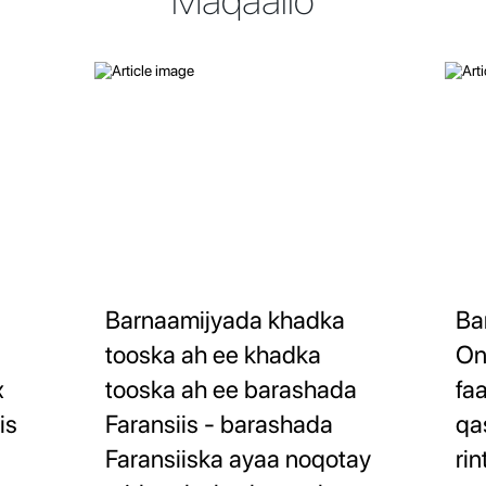
Maqaallo
Barnaamijyada khadka
Ba
tooska ah ee khadka
On
x
tooska ah ee barashada
faa
is
Faransiis - barashada
qa
Faransiiska ayaa noqotay
ri