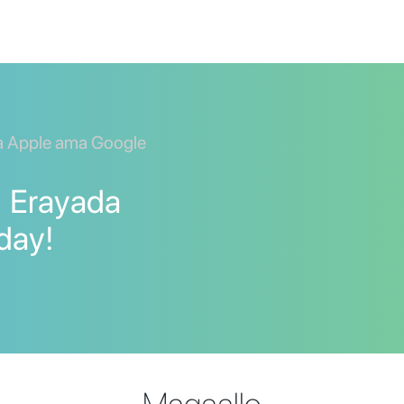
a Apple ama Google
]] Erayada
 day!