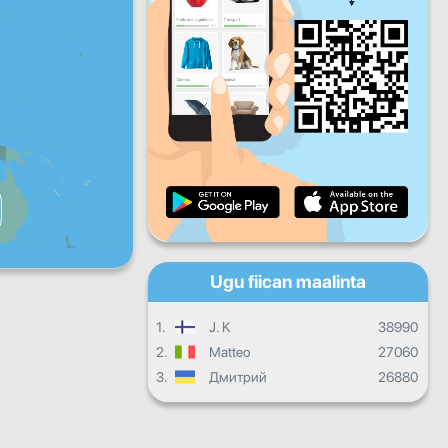
Jimco
Sabti
Axad
Hormarka maalinlaha ah
Hormarka billaha ah
Shahaado
Guud ahaan hormarka
Ugu fiican maalinta
1.
J. K
38990
2.
Matteo
27060
3.
Дмитрий
26880