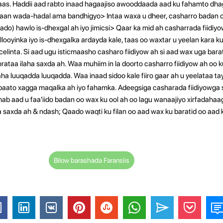
s. Haddii aad rabto inaad hagaajiso awooddaada aad ku fahamto dha
 jiraan wada-hadal ama bandhigyo>
Intaa waxa u dheer, casharro badan o
ado) hawlo is-dhexgal ah iyo jimicsi> Qaar ka mid ah casharrada fiidiyo
looyinka iyo is-dhexgalka ardayda kale, taas oo waxtar u yeelan kara 
celinta.
Si aad ugu isticmaasho casharo fiidiyow ah si aad wax uga barat
ataa ilaha saxda ah. Waa muhiim in la doorto casharro fiidiyow ah oo 
ha luuqadda luuqadda. Waa inaad sidoo kale fiiro gaar ah u yeelataa t
ibaato xagga maqalka ah iyo fahamka. Adeegsiga casharada fiidiyowga 
ab aad u faa'iido badan oo wax ku ool ah oo lagu wanaajiyo xirfadaha
a saxda ah & ndash; Qaado waqti ku filan oo aad wax ku baratid oo aad 
Bilow barashada Faransiis