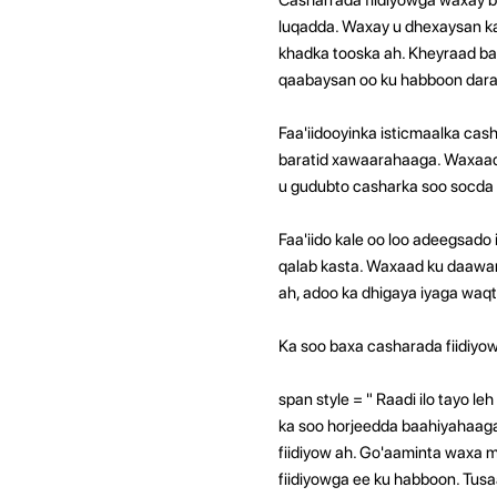
luqadda. Waxay u dhexaysan k
khadka tooska ah. Kheyraad bada
qaabaysan oo ku habboon daraa
Faa'iidooyinka isticmaalka cas
baratid xawaarahaaga. Waxaad 
u gudubto casharka soo socda 
Faa'iido kale oo loo adeegsado 
qalab kasta. Waxaad ku daawan
ah, adoo ka dhigaya iyaga waqti
Ka soo baxa casharada fiidiy
span style = "
Raadi ilo tayo le
ka soo horjeedda baahiyahaag
fiidiyow ah. Go'aaminta waxa 
fiidiyowga ee ku habboon. Tusa