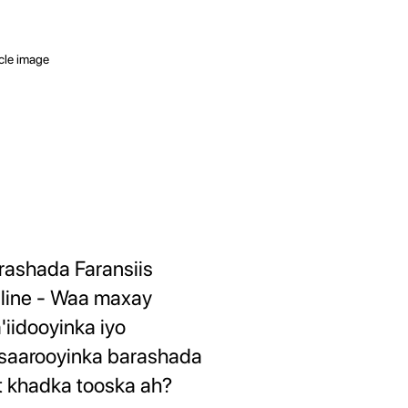
rashada Faransiis
line - Waa maxay
'iidooyinka iyo
saarooyinka barashada
nt khadka tooska ah?