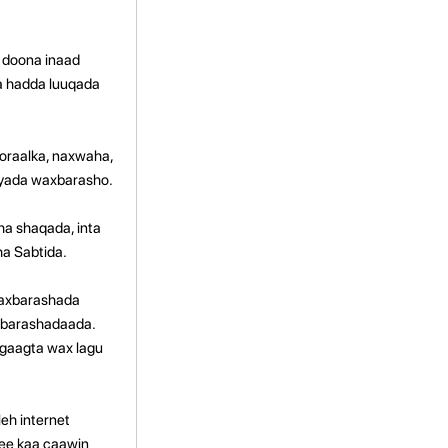
 doona inaad
ga hadda luuqada
qoraalka, naxwaha,
dyada waxbarasho.
ha shaqada, inta
ha Sabtida.
waxbarashada
axbarashadaada.
gaagta wax lagu
leh internet
 ee kaa caawin