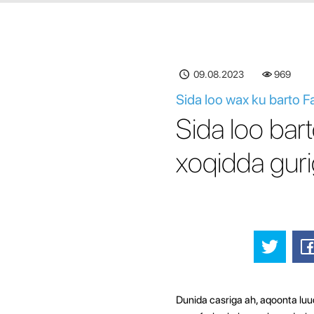
09.08.2023
969
Sida loo wax ku barto F
Sida loo bar
xoqidda gur
Dunida casriga ah, aqoonta lu