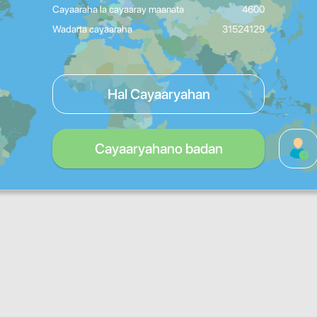
Cayaaraha la cayaaray maanata
4600
Wadarta cayaaraha
31524129
Hal Cayaaryahan
Cayaaryahano badan