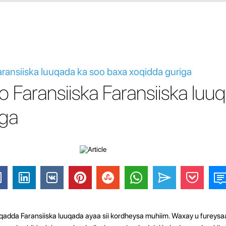
aransiiska luuqada ka soo baxa xoqidda guriga
to Faransiiska Faransiiska luu
iga
uqadda Faransiiska luuqada ayaa sii kordheysa muhiim. Waxay u fureys