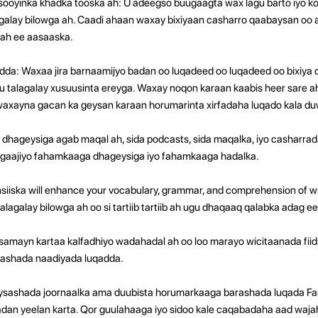
ooyinka khadka tooska ah: U adeegso buugaagta wax lagu barto iyo k
galay bilowga ah. Caadi ahaan waxay bixiyaan casharro qaabaysan oo ay
ah ee aasaaska.
da: Waxaa jira barnaamijyo badan oo luqadeed oo luqadeed oo bixiya 
ogu talagalay xusuusinta ereyga. Waxay noqon karaan kaabis heer sare a
ayna gacan ka geysan karaan horumarinta xirfadaha luqado kala du
dhageysiga agab maqal ah, sida podcasts, sida maqalka, iyo casharrad
 hagaajiyo fahamkaaga dhageysiga iyo fahamkaaga hadalka.
nsiiska will enhance your vocabulary, grammar, and comprehension of wr
lagalay bilowga ah oo si tartiib tartiib ah ugu dhaqaaq qalabka adag e
samayn kartaa kalfadhiyo wadahadal ah oo loo marayo wicitaanada fiid
ashada naadiyada luqadda.
ysashada joornaalka ama duubista horumarkaaga barashada luqada Fa
badan yeelan karta. Qor guulahaaga iyo sidoo kale caqabadaha aad waja