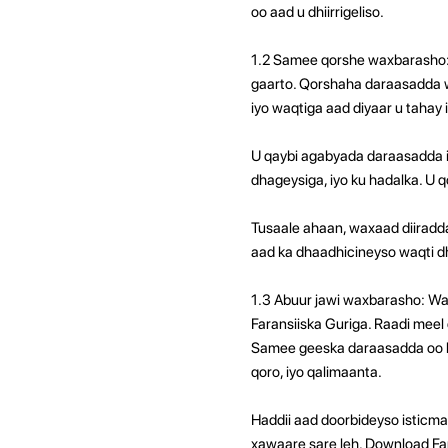
oo aad u dhiirrigeliso.
1.2 Samee qorshe waxbarasho: 
gaarto. Qorshaha daraasadda w
iyo waqtiga aad diyaar u tahay
U qaybi agabyada daraasadda iy
dhageysiga, iyo ku hadalka. U
Tusaale ahaan, waxaad diiradd
aad ka dhaadhicineyso waqti dh
1.3 Abuur jawi waxbarasho: Wa
Faransiiska Guriga. Raadi mee
Samee geeska daraasadda oo l
qoro, iyo qalimaanta.
Haddii aad doorbideyso isticmaa
xawaare sare leh. Download Fa