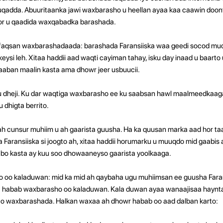
qadda. Abuuritaanka jawi waxbarasho u heellan ayaa kaa caawin doont
or u qaadida waxqabadka barashada.
afaqsan waxbarashadaada: barashada Faransiiska waa geedi socod mu
eysi leh. Xitaa haddii aad waqti cayiman tahay, isku day inaad u baarto
aban maalin kasta ama dhowr jeer usbuucii.
 dheji. Ku dar waqtiga waxbarasho ee ku saabsan hawl maalmeedkaaga
u dhigta berrito.
h cunsur muhiim u ah gaarista guusha. Ha ka quusan marka aad hor ta
 Faransiiska si joogto ah, xitaa haddii horumarku u muuqdo mid gaabis
abo kasta ay kuu soo dhowaaneyso gaarista yoolkaaga.
 oo kaladuwan: mid ka mid ah qaybaha ugu muhiimsan ee guusha Fara
a habab waxbarasho oo kaladuwan. Kala duwan ayaa wanaajisaa haynta
bto waxbarashada. Halkan waxaa ah dhowr habab oo aad dalban karto: