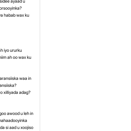
 sidee ayaad u
ya habab wax ku
h iyo ururku
iim ah oo wax ku
aransiiska waa in
ansiiska?
o xilliyada adag?
goo awood u leh in
 shahaadooyinka
a si aad u xoojiso