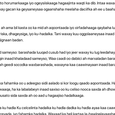
o horumarkaaga iyo ogeysiiskaaga hagaajinta waqti ka dib. Intaa waxaa
ay gacan ka geysaneysaa ogaanshaha meelaha daciifka ah ee u baaha
ah ama bil kasta oo ka mid ah aqoontaada iyo xirfadahaaga qaybaha l
iska, dhageysiga, iyo ku-hadalka. Tani waxay kuu oggolaaneysaa inaa
jignaan badan.
ad sameyso: barashada luuqad cusub had iyo jeer waxay ku lug leedaha
in inaad khaladaad sameyso; Waa caadi oo dabiici ah marxaladan bar
ah geedi socodka waxbarashada, waxayna kaa caawinayaan inaad bara
 fahamka oo u adeegso sidii aalado si kor loogu qaado aqoontaada. Ha
qa, ha ka labalabeyn inaad saxiso oo ku celiso nooca saxda ah dhowr
usato sida saxda ah oo aad u hagaajiso hadalkaaga.
dka ku hadla Ku celcelinta hadalka ku hadla dadka ku hadla ayaa kaa caa
reyada, iyo fahamka hadalka. Waxaad ka heli kartaa la-hawlgalayaash