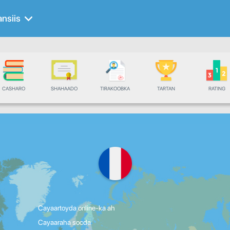
ansiis
CASHARO
SHAHAADO
TIRAKOOBKA
TARTAN
RATING
Cayaartoyda online-ka ah
Cayaaraha socda