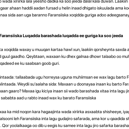
 wada xiriirka lala yeesho dadka ka soo jeeda dalal kala duwan. Laakiin
aa sida aan uga baranno Faransiiska xoqidda guriga adoo adeegsana
 Faransiiska Luqadda barashada luqadda ee guriga ka soo jeeda
a xoqidda waxay u muuqan kartaa hawl xun, laakiin qorsheynta saxda a
 guul gaadho. Qeybtaan, waxaan ku dhex galnaa dhowr talaabo oo muh
uqadeed ee ku saabsan goob guri.
galintaada: tallaabada ugu horreysa uguna muhiimsan ee wax lagu barto F
igalintaada. Weydii su'aalaha sida: Maxaan u doonayaa inaan ku barto Far
n gaaro? Maxaa igu kiciya inaan sii wado barashada xitaa inta lagu jir
sababta aad u rabto inaad wax ku barato Faransiiska
aa ka mid noqon kara hagaajinta wada xiriirka asxaabta shisheeye, iya
i kalsooni leh Faransiiska inta lagu gudajiro safarada, ama kor u qaadida
Qor yoolalkaaga oo dib u eegis ku samee inta lagu jiro safarka barashad