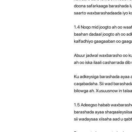
doona safarkaaga barashada lu
saarto waxbarashadaada iyo k
1.4 Noqo mid joogto ah oo wa
baahan dadaal joogto ah oo adk
kalfadhiyo gaagaaban oo gaaga
Abuur jadwal waxbarasho oo ku
ah oo iska ilaali casharrada dib 
Ku adkeysiga barashada ayaa a
caqabadaha. Sii wad barashada
bilowga ah. Xusuusnow in tala
1.5 Adeegso habab waxbarasho
barashada ayaa shaqaaleysiis
sii wadaysaa xiisaha aad u qa