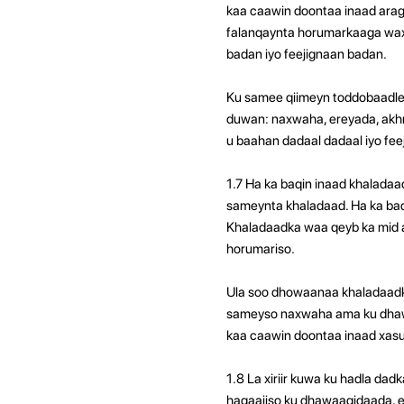
kaa caawin doontaa inaad aragt
falanqaynta horumarkaaga wax
badan iyo feejignaan badan.
Ku samee qiimeyn toddobaadle 
duwan: naxwaha, ereyada, akhr
u baahan dadaal dadaal iyo fee
1.7 Ha ka baqin inaad khalada
sameynta khaladaad. Ha ka baq
Khaladaadka waa qeyb ka mid 
horumariso.
Ula soo dhowaanaa khaladaadka
sameyso naxwaha ama ku dhawaa
kaa caawin doontaa inaad xasu
1.8 La xiriir kuwa ku hadla da
hagaajiso ku dhawaaqidaada, e