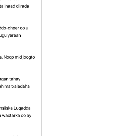
a inaad diirada
ddo-dheer oo u
 ugu yaraan
. Noqo mid joogto
agan tahay
 ah marxaladaha
nsiiska Luqadda
 waxtarka oo ay