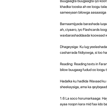
Buugaagta buugaagta iyo koors
khadka tooska ah ee loogu tala
sameeyaan bilowga aasaasiga 
Barnaamijyada barashada luqad
ah, ciyaaro, iyo Flashcards lo
waxbarashaddaada koowaad wax
Dhageysiga: Ku lug yeelashada 
casharrada fiidiyowga, si loo
Reading: Reading texts in Fara
bilow buugaag fudud oo loogu ta
Hadalka ku hadlida Waxaad ku 
sheekaysiga, ama ka qeybqaad
1.6 La soco horumarkaaga: Ha
ayaa noqon kara mid faa iido 