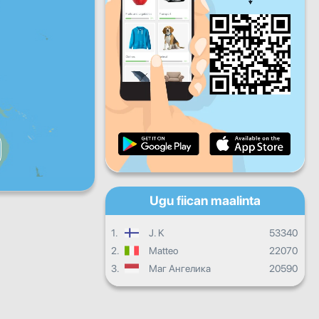
Jimco
Sabti
Axad
Hormarka maalinlaha ah
Hormarka billaha ah
Shahaado
Guud ahaan hormarka
Ugu fiican maalinta
1.
J. K
53340
2.
Matteo
22070
3.
Маг Ангелика
20590