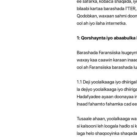
ee safarka, kobaca shaqada, iyo
bilaabi kartaa barashada ا'TER, gaar ahaan haddii aadan fursad u helin inaad dhigato iskuulada ama koorsooyinka?
Qodobkan, waxaan sahmi doonn
ool ah iyo ilaha internetka.
1: Qorshaynta iyo abaabulka
Barashada Faransiiska Isugeynt
waxay kaa caawin karaan inaad
ool ah Faransiiska barashada l
1.1 Deji yoolalkaaga iyo dhiiri
la dejiyo yoolalkaaga iyo dhiir
Hadafyadee ayaan doonayaa inaa
Inaad fahamto fahamka cad ee 
Tusaale ahaan, yoolalkaaga wax
si kalsooni leh loogala hadlo s
laga helo shaqooyinka shaqada. 