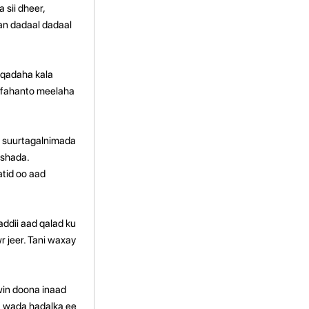
 sii dheer,
n dadaal dadaal
uqadaha kala
d fahanto meelaha
y suurtagalnimada
ashada.
tid oo aad
ddii aad qalad ku
 jeer. Tani waxay
win doona inaad
a wada hadalka ee