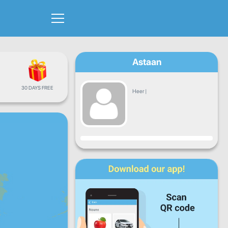
Astaan
30 DAYS FREE
Heer
|
Hormar
Isniin
Talaado
Arbaco
Khamiis