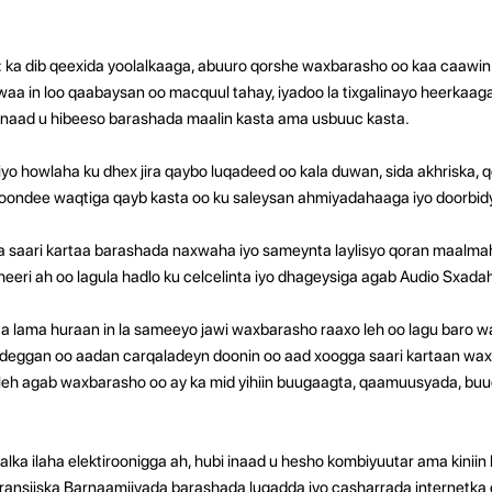
ka dib qeexida yoolalkaaga, abuuro qorshe waxbarasho oo kaa caawin
aa in loo qaabaysan oo macquul tahay, iyadoo la tixgalinayo heerkaa
 inaad u hibeeso barashada maalin kasta ama usbuuc kasta.
o howlaha ku dhex jira qaybo luqadeed oo kala duwan, sida akhriska, 
 qoondee waqtiga qayb kasta oo ku saleysan ahmiyadahaaga iyo doorbi
a saari kartaa barashada naxwaha iyo sameynta laylisyo qoran maalma
eeri ah oo lagula hadlo ku celcelinta iyo dhageysiga agab Audio Sxada
a lama huraan in la sameeyo jawi waxbarasho raaxo leh oo lagu baro 
l deggan oo aadan carqaladeyn doonin oo aad xoogga saari kartaan w
eh agab waxbarasho oo ay ka mid yihiin buugaagta, qaamuusyada, buu
lka ilaha elektiroonigga ah, hubi inaad u hesho kombiyuutar ama kiniin 
ransiiska Barnaamijyada barashada luqadda iyo casharrada internetka