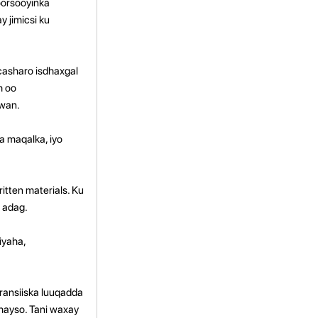
oorsooyinka
 jimicsi ku
casharo isdhaxgal
h oo
wan.
a maqalka, iyo
itten materials. Ku
e adag.
iyaha,
ransiiska luuqadda
hayso. Tani waxay