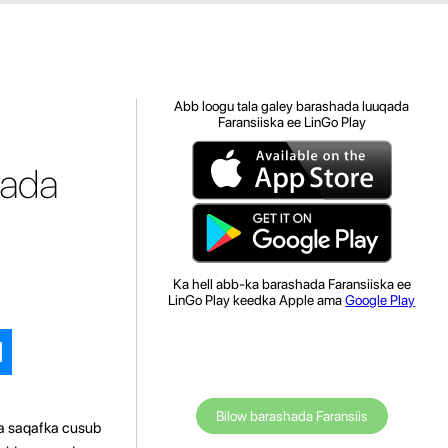
Abb loogu tala galey barashada luuqada
Faransiiska ee LinGo Play
qada
Ka hell abb-ka barashada Faransiiska ee
LinGo Play keedka Apple ama
Google Play
Bilow barashada Faransiis
aa saqafka cusub