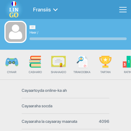
Fransiis
Heer
/
CIYAAR
CASHARO
SHAHAADO
TIRAKOOBKA
TARTAN
RATI
Cayaartoyda online-ka ah
Cayaaraha socda
Cayaaraha la cayaaray maanata
4096