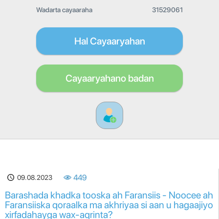
Wadarta cayaaraha
31529061
Hal Cayaaryahan
Cayaaryahano badan
09.08.2023
449
Barashada khadka tooska ah Faransiis - Noocee ah
Faransiiska qoraalka ma akhriyaa si aan u hagaajiyo
xirfadahayga wax-aqrinta?