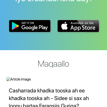
Maqaallo
Casharrada khadka tooska ah ee
khadka tooska ah - Sidee si sax ah
loogu bartaa Faransiis Guriga?