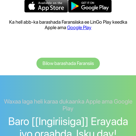
Ka hell abb-ka barashada Faransiiska ee LinGo Play keedka
Apple ama
Google Play
Bilow barashada Faransiis
Waxaa laga heli karaa dukaanka Apple ama Google
Play
Baro [[Ingiriisiga]] Erayada
iyo oraahda. Isku day!