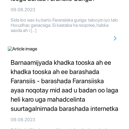
09.08.2023
Sida loo wax ku barto Faransiiska guriga: talooyin iyo talo
Horudhac ganacsiga. Si kastaba ha noqotee, habka
saxda ah i […]
Barnaamijyada khadka tooska ah ee
khadka tooska ah ee barashada
Faransiis - barashada Faransiiska
ayaa noqotay mid aad u badan oo laga
heli karo uga mahadcelinta
suurtagalnimada barashada internetka
09.08.2023