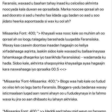
Faransiis, waxaad u baahan tahay inaad ku celceliso akhrinta
noocyada kala duwan ee qoraallada. Marka noocee qoraal ah oo
aad doorato si aad u hesho faa iidada ugu badan oo aad u soo
jiidato heerka aqoontaada si wax ku ool ah?
Miisaanka Font: 400; "> Khayaali waa nooc kale oo muhiim ah oo
qoraal ah oo loogu talagalay barashada luuqadda Faransiiska.
Waxay kaa caawin doontaa inaadan hagaajin oo keliya
xirfadahaaga aqrinta, laakiin sidoo kale waxaad ku ballaarinaysaa
fahamkaaga dhaqanka iyo taariikhda Faransiiska) - wadamada ku
hadla. Sidoo kale, akhrinta shaqooyinka khayaaliga ayaa hagaajin
kara naxwahaaga iyo qoraalka 00.5 <<>
"Miisaanka 'Font-Miisaanka: 400;"> Blogs waa hab kale oo fudud
oo xiiso leh oo lagu barto Faransiis. Bloggers-yadu badanaa waxay
isticmaalaan luqad aan rasmi ahayn oo u fududeynaya in la fahmo
waxa ku jira oo aan dhibaato ku lahayn akhriska.
"Miisaanka Font: 400;" >> Haddii aad tahay mid weyn oo farsamo,