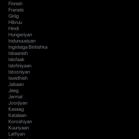
Finnish
Fransiis
Giriig
Hibruu
Hindi
Hungeriyan
Indunuusiyan
Ingiriisiga Biritishka
Isbaanish
Islofaak
Islofiniyaan
Istooniyan
Iswidhish
Jabaan
Jeeg
Jermal
Joorjiyan
Kasaag
Katalaan
Koroshiyan
Kuuriyaan
Latfiyan