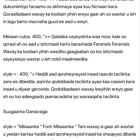
dukumiintiyo farsamo oo akhrinaya ayaa kuu fiicnaan kara.
Qoraalladaani waxay ka kooban yihiin ereyo gaar ah oo waxtar u leh
in lagu barto macnaha guud ee aad u weyn.
Miisaan culus: 400; ">> Qalabka xayeysiinta waa nooc kale oo
qoraal ah oo aad u isticmaali karto barashada Faransiis Faransiis.
Waxay ka kooban yihiin weedho gaagaaban oo loo isticmaalo
xayeysiisyo waxtar u leh nolol maalmeedka.
style = : 400; "> Haddii aad qorsheynaysid inaad raacdo tacliinta
sare ee dibedda, aqrinta qodobbada tacliinta ayaa kaa caawin kara
inaad u diyaar garowdo. Qodobbadaani waxay leeyihiin ereyo gaar
ah oo loo adeegsado jaamacadaha iyo waraaqaha tacliinta.
Suugaanta Ganacsiga
style = "Miisaanka '' Font-Miisaanka '' Tani waxay si gaar ah waxtar
u yeelan kartaa haddii aad qorsheynaysid inaad ka shaqeyso dibada