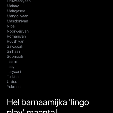
Lituwaaniyaan
Malaay
Malagasey
Mangoliyaan
Masidoniyan
Nibali
Noorweijiyan
Romaniyan
Ruushiyan
Sawaaxili
Sinhaali
Soomaali
Taamil
Taay
Taliyaani
Turkish
Urduu
Yukreeni
Hel barnaamijka 'lingo
play' maanta!