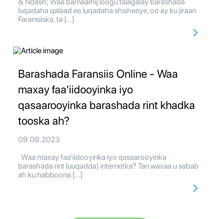
& Ndash; Waa barnaamij loogu talagalay barashada
luqadaha qalaad ee luqadaha shisheeye, oo ay ku jiraan
Faransiiska, ta […]
Barashada Faransiis Online - Waa
maxay faa'iidooyinka iyo
qasaarooyinka barashada rint khadka
tooska ah?
09.08.2023
Waa maxay faa'iidooyinka iyo qasaarooyinka
barashada rint luuqadda) internetka? Tan waxaa u sabab
ah ku habboona […]