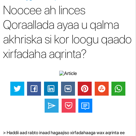
Noocee ah linces
Qoraallada ayaa u qalma
akhriska si kor loogu qaado
xirfadaha aqrinta?
> Haddii aad rabto inaad hagaajiso xirfadahaaga wax aqrinta ee