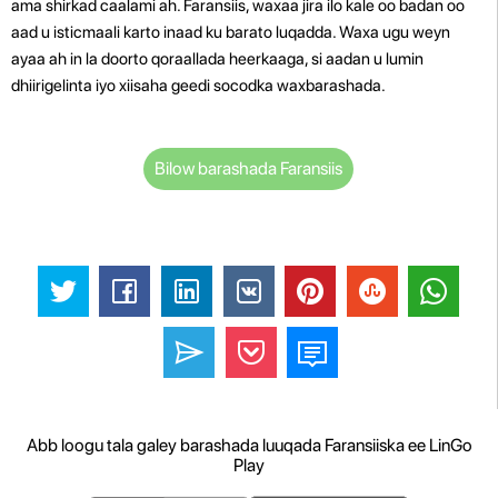
ama shirkad caalami ah. Faransiis, waxaa jira ilo kale oo badan oo
aad u isticmaali karto inaad ku barato luqadda. Waxa ugu weyn
ayaa ah in la doorto qoraallada heerkaaga, si aadan u lumin
dhiirigelinta iyo xiisaha geedi socodka waxbarashada.
Bilow barashada Faransiis
Abb loogu tala galey barashada luuqada Faransiiska ee LinGo
Play