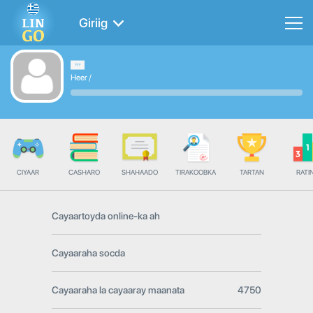
Giriig
Heer
/
CIYAAR
CASHARO
SHAHAADO
TIRAKOOBKA
TARTAN
RATI
Cayaartoyda online-ka ah
Cayaaraha socda
Cayaaraha la cayaaray maanata
4750