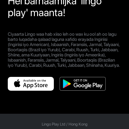
Hel barnaamijka 'lingo
play' maanta!
Ciyaarta Lingo waa hab xiiso leh oo wax ku ool ah oo lagu
barto luqadaha qalaad laguna xafido erayada Ingiriisi
(Ingiriisi iyo American), Isbaanish, Faransiis, Jarmal, Talyaani,
Boortaqiis (Brazil iyo Yurub), Carabi, Ruush, Turki, Jabbaan,
Shiine, ama Kuuriyaan, Ingiriis (Ingiriis iyo Ameerika),
Isbaanish, Faransiis, Jarmal, Talyaani, Boortaqiis (Brazilian
iyo Yurub), Carabi, Ruush, Turki, Jabbaan, Shiinaha, Kuuriya.
Lingo Play Ltd /
Hong Kong