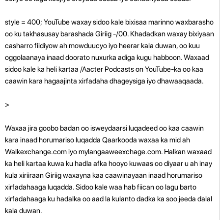
style = 400; YouTube waxay sidoo kale bixisaa marinno waxbarasho
oo ku takhasusay barashada Giriig -/00. Khadadkan waxay bixiyaan
casharro fiidiyow ah mowduucyo iyo heerar kala duwan, oo kuu
oggolaanaya inaad doorato nuxurka adiga kugu habboon. Waxaad
sidoo kale ka heli kartaa /Aacter Podcasts on YouTube-ka oo kaa
caawin kara hagaajinta xirfadaha dhageysiga iyo dhawaaqaada.
>
Waxaa jira goobo badan oo isweydaarsi luqadeed oo kaa caawin
kara inaad horumariso luqadda Qaarkooda waxaa ka mid ah
Walkexchange.com iyo mylangaaweexchage.com. Halkan waxaad
ka heli kartaa kuwa ku hadla afka hooyo kuwaas oo diyaar u ah inay
kula xiriiraan Giriig waxayna kaa caawinayaan inaad horumariso
xirfadahaaga luqadda. Sidoo kale waa hab fiican oo lagu barto
xirfadahaaga ku hadalka oo aad la kulanto dadka ka soo jeeda dalal
kala duwan.