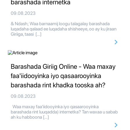
barashada internetka
09.08.2023
& Ndash; Waa barnaamij loogu talagalay barashada
luqadaha qalaad ee luqadaha shisheeye, oo ay ku jiraan
Giriiga, taasi […]
Barashada Giriig Online - Waa maxay
faa'iidooyinka iyo qasaarooyinka
barashada rint khadka tooska ah?
09.08.2023
Waa maxay faa'iidooyinka iyo qasaarooyinka
barashada rint luuqadda) internetka? Tan waxaa u sabab
ah ku habboona […]