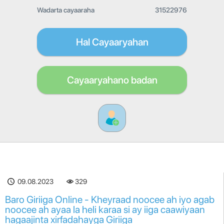
Wadarta cayaaraha
31522976
Hal Cayaaryahan
Cayaaryahano badan
09.08.2023
329
Baro Giriiga Online - Kheyraad noocee ah iyo agab
noocee ah ayaa la heli karaa si ay iiga caawiyaan
hagaajinta xirfadahayga Giriiga