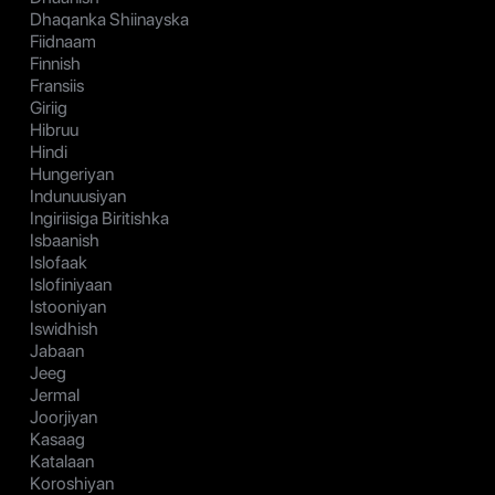
Dhaqanka Shiinayska
Fiidnaam
Finnish
Fransiis
Giriig
Hibruu
Hindi
Hungeriyan
Indunuusiyan
Ingiriisiga Biritishka
Isbaanish
Islofaak
Islofiniyaan
Istooniyan
Iswidhish
Jabaan
Jeeg
Jermal
Joorjiyan
Kasaag
Katalaan
Koroshiyan