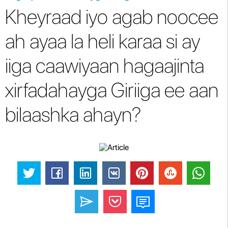
Kheyraad iyo agab noocee
ah ayaa la heli karaa si ay
iiga caawiyaan hagaajinta
xirfadahayga Giriiga ee aan
bilaashka ahayn?