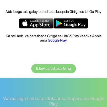
Abb loogu tala galey barashada luuqada Giriiga ee LinGo Play
Ka hell abb-ka barashada Giriiga ee LinGo Play keedka Apple
ama
Google Play
Bilow barashada Giriig
Waxaa laga heli karaa dukaanka Apple ama Google
Play