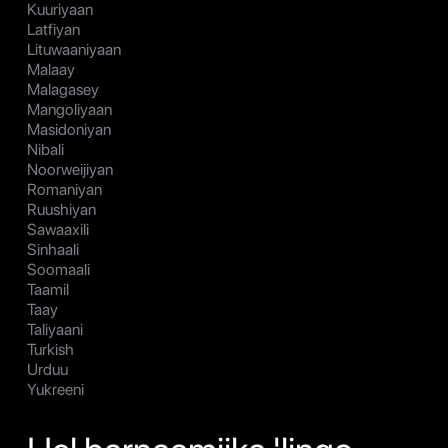
Kuuriyaan
Latfiyan
Lituwaaniyaan
Malaay
Malagasey
Mangoliyaan
Masidoniyan
Nibali
Noorweijiyan
Romaniyan
Ruushiyan
Sawaaxili
Sinhaali
Soomaali
Taamil
Taay
Taliyaani
Turkish
Urduu
Yukreeni