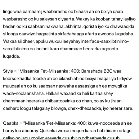
lingo waa barnaamij waxbarasho oo bilaash ah oo bixiya qaab
waxbarasho oo ku saleysan ciyaarta. Waxay ka kooban tahay layliyo
badan oo ku saabsan naxwaha, akhrinta, qorista iyo ku dhawaaqida
si looga caawiyo hagaajinta xirfadahaaga afarta awooda luqadaha.
Waxaa sii dheer, appku wuxuu leeyahay interface-saaxiibtinimo-
saaxiibtinimo oo loo heli karo dhammaan heerarka aqoonta
luqadda.
Style = "Miisaanka Fet-Miisaanka: 400; Barashada BBC waa
koorso khadka tooska ah oo bilaash ah oo bixiya maqal iyo fiidiyow
muuqaal ah oo ku saabsan naxwaha aasaasiga ah ee mowqifka
wada-noolaanshaha. Halkan waxaad ka heli kartaa shey
dhammaan heerarka dhibaatooyinka oo dhan, oo ay ku jiraan
casharo loogu talagalay bilowga, dhex-dhexaadka, iyo heerar sare.
Qaabka = "Miisaanka 'Fet-Miisaanka: 400; kuwa-nooceeda ah ee
horay loo abuuray. Quikinka wuxuu noqon karaa hab fiican oo lagu
celiyo oo lagu xoojiyo ereyada cusub iyo odhaahyada cusub.