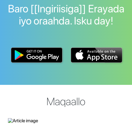
Baro [[Ingiriisiga]] Erayada
iyo oraahda. Isku day!
Maqaallo