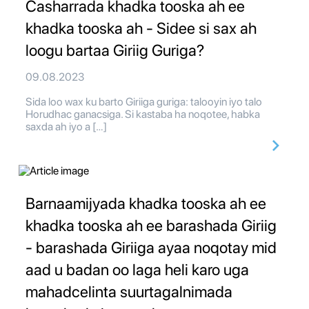
Casharrada khadka tooska ah ee
khadka tooska ah - Sidee si sax ah
loogu bartaa Giriig Guriga?
09.08.2023
Sida loo wax ku barto Giriiga guriga: talooyin iyo talo
Horudhac ganacsiga. Si kastaba ha noqotee, habka
saxda ah iyo a […]
Barnaamijyada khadka tooska ah ee
khadka tooska ah ee barashada Giriig
- barashada Giriiga ayaa noqotay mid
aad u badan oo laga heli karo uga
mahadcelinta suurtagalnimada