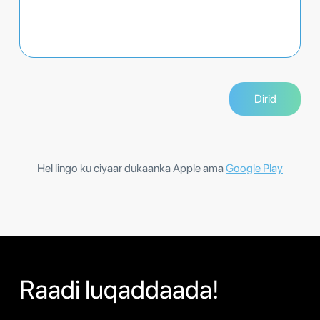
Hel lingo ku ciyaar dukaanka Apple ama
Google Play
Raadi luqaddaada!