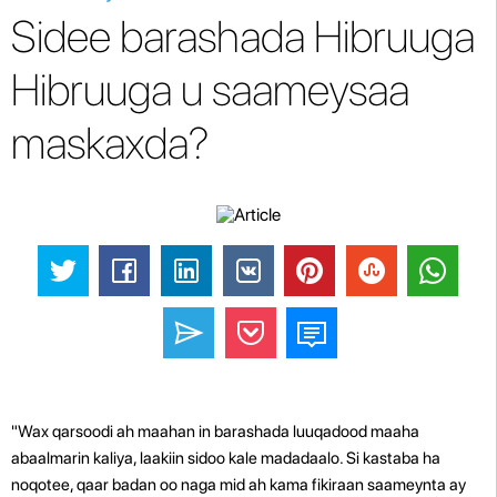
Sidee barashada Hibruuga
Hibruuga u saameysaa
maskaxda?
"Wax qarsoodi ah maahan in barashada luuqadood maaha
abaalmarin kaliya, laakiin sidoo kale madadaalo. Si kastaba ha
noqotee, qaar badan oo naga mid ah kama fikiraan saameynta ay