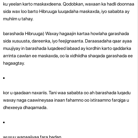
ku yeelan karto maskaxdeena. Qodobkan, waxaan ka hadli doonnaa
sida wax loo barto Hibruuga luuqadaha maskaxda, iyo sababta ay
muhiim u tahay.
barashada Hibruuga) Waxay hagaajin kartaa howlaha garashada
sida xusuusta, dareenka, iyo feejignaanta. Daraasadaha qaar ayaa
muujiyay in barashada luqadeed labaad ay kordhin karto qaddarka
arrinta cawlan ee maskaxda, oo la xidhiidha shaqada garashada ee
hagaagtay.
kor u qaadaan naxariis. Tani waa sababta oo ah barashada luqadu
waxay naga caawineysaa inaan fahamno oo ixtiraamno farqiga u
dhexeeya dhaqamada.
wuxuu wanaajiyaa fara badan.