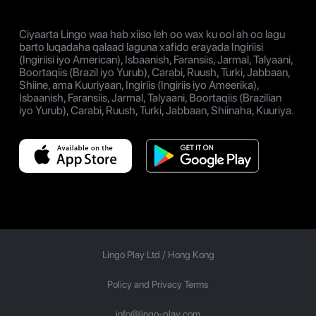
Ciyaarta Lingo waa hab xiiso leh oo wax ku ool ah oo lagu
barto luqadaha qalaad laguna xafido erayada Ingiriisi
(Ingiriisi iyo American), Isbaanish, Faransiis, Jarmal, Talyaani,
Boortaqiis (Brazil iyo Yurub), Carabi, Ruush, Turki, Jabbaan,
Shiine, ama Kuuriyaan, Ingiriis (Ingiriis iyo Ameerika),
Isbaanish, Faransiis, Jarmal, Talyaani, Boortaqiis (Brazilian
iyo Yurub), Carabi, Ruush, Turki, Jabbaan, Shiinaha, Kuuriya.
Lingo Play Ltd /
Hong Kong
Policy and Privacy Terms
info@lingo-play.com