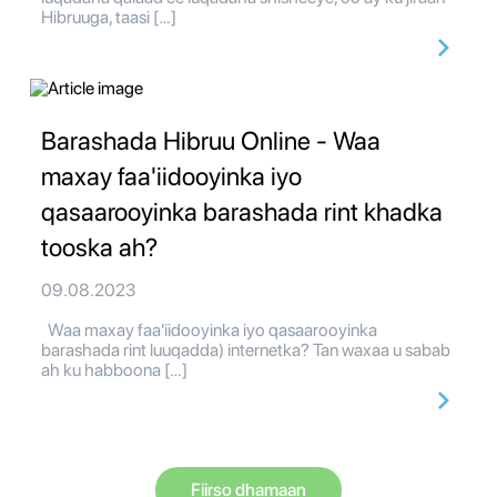
Hibruuga, taasi […]
Barashada Hibruu Online - Waa
maxay faa'iidooyinka iyo
qasaarooyinka barashada rint khadka
tooska ah?
09.08.2023
Waa maxay faa'iidooyinka iyo qasaarooyinka
barashada rint luuqadda) internetka? Tan waxaa u sabab
ah ku habboona […]
Fiirso dhamaan