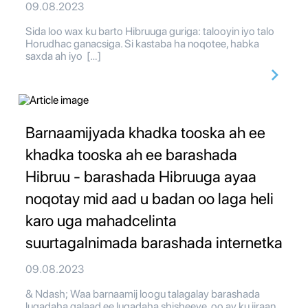
09.08.2023
Sida loo wax ku barto Hibruuga guriga: talooyin iyo talo
Horudhac ganacsiga. Si kastaba ha noqotee, habka
saxda ah iyo […]
Barnaamijyada khadka tooska ah ee
khadka tooska ah ee barashada
Hibruu - barashada Hibruuga ayaa
noqotay mid aad u badan oo laga heli
karo uga mahadcelinta
suurtagalnimada barashada internetka
09.08.2023
& Ndash; Waa barnaamij loogu talagalay barashada
luqadaha qalaad ee luqadaha shisheeye, oo ay ku jiraan