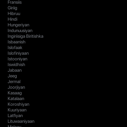
Fransiis
Giriig
Hibruu
Hindi
Hungeriyan
Indunuusiyan
Ingiriisiga Biritishka
Isbaanish
Islofaak
Islofiniyaan
Istooniyan
Iswidhish
Jabaan
Jeeg
Jermal
Joorjiyan
Kasaag
Katalaan
Koroshiyan
Kuuriyaan
Latfiyan
Lituwaaniyaan
Malaay