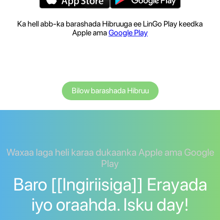
Ka hell abb-ka barashada Hibruuga ee LinGo Play keedka
Apple ama
Google Play
Bilow barashada Hibruu
Waxaa laga heli karaa dukaanka Apple ama Google
Play
Baro [[Ingiriisiga]] Erayada
iyo oraahda. Isku day!