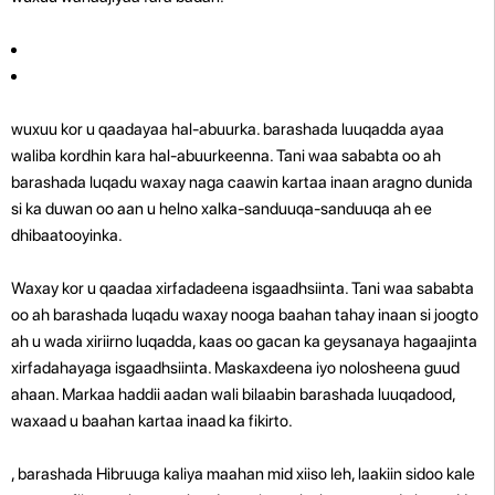
wuxuu kor u qaadayaa hal-abuurka.
barashada luuqadda ayaa
waliba kordhin kara hal-abuurkeenna. Tani waa sababta oo ah
barashada luqadu waxay naga caawin kartaa inaan aragno dunida
si ka duwan oo aan u helno xalka-sanduuqa-sanduuqa ah ee
dhibaatooyinka.
Waxay kor u qaadaa xirfadadeena isgaadhsiinta. Tani waa sababta
oo ah barashada luqadu waxay nooga baahan tahay inaan si joogto
ah u wada xiriirno luqadda, kaas oo gacan ka geysanaya hagaajinta
xirfadahayaga isgaadhsiinta.
Maskaxdeena iyo nolosheena guud
ahaan. Markaa haddii aadan wali bilaabin barashada luuqadood,
waxaad u baahan kartaa inaad ka fikirto.
, barashada Hibruuga kaliya maahan mid xiiso leh, laakiin sidoo kale