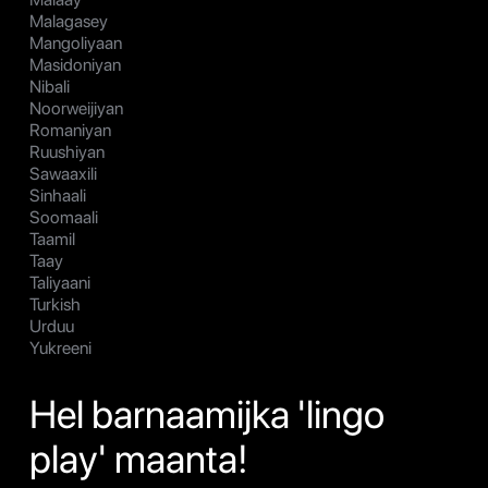
Malagasey
Mangoliyaan
Masidoniyan
Nibali
Noorweijiyan
Romaniyan
Ruushiyan
Sawaaxili
Sinhaali
Soomaali
Taamil
Taay
Taliyaani
Turkish
Urduu
Yukreeni
Hel barnaamijka 'lingo
play' maanta!