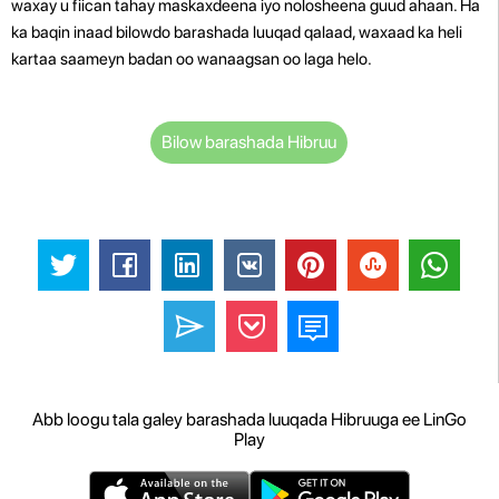
waxay u fiican tahay maskaxdeena iyo nolosheena guud ahaan. Ha
ka baqin inaad bilowdo barashada luuqad qalaad, waxaad ka heli
kartaa saameyn badan oo wanaagsan oo laga helo.
Bilow barashada Hibruu
Abb loogu tala galey barashada luuqada Hibruuga ee LinGo
Play