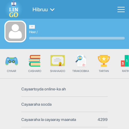
Hibruu
Heer
/
CIYAAR
CASHARO
SHAHAADO
TIRAKOOBKA
TARTAN
RATI
Cayaartoyda online-ka ah
Cayaaraha socda
Cayaaraha la cayaaray maanata
4299