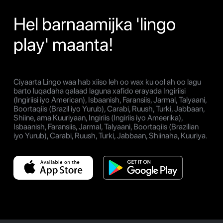
Hel barnaamijka 'lingo
play' maanta!
Ciyaarta Lingo waa hab xiiso leh oo wax ku ool ah oo lagu
barto luqadaha qalaad laguna xafido erayada Ingiriisi
(Ingiriisi iyo American), Isbaanish, Faransiis, Jarmal, Talyaani,
Boortaqiis (Brazil iyo Yurub), Carabi, Ruush, Turki, Jabbaan,
Shiine, ama Kuuriyaan, Ingiriis (Ingiriis iyo Ameerika),
Isbaanish, Faransiis, Jarmal, Talyaani, Boortaqiis (Brazilian
iyo Yurub), Carabi, Ruush, Turki, Jabbaan, Shiinaha, Kuuriya.