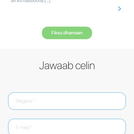
ah ku habboona […]
Fiirso dhamaan
Jawaab celin