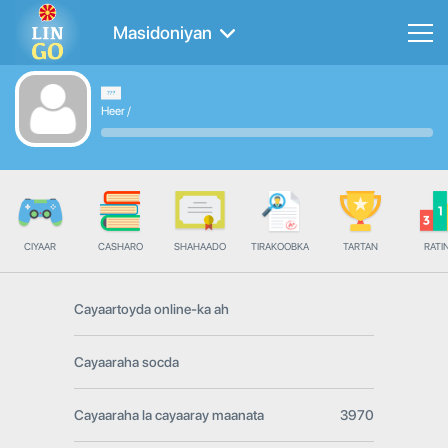
Masidoniyan
Heer
/
CIYAAR
CASHARO
SHAHAADO
TIRAKOOBKA
TARTAN
RATI
Cayaartoyda online-ka ah
Cayaaraha socda
Cayaaraha la cayaaray maanata
3970