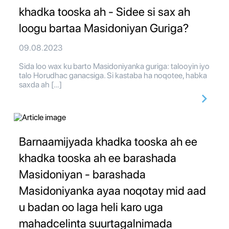
khadka tooska ah - Sidee si sax ah
loogu bartaa Masidoniyan Guriga?
09.08.2023
Sida loo wax ku barto Masidoniyanka guriga: talooyin iyo
talo Horudhac ganacsiga. Si kastaba ha noqotee, habka
saxda ah […]
Barnaamijyada khadka tooska ah ee
khadka tooska ah ee barashada
Masidoniyan - barashada
Masidoniyanka ayaa noqotay mid aad
u badan oo laga heli karo uga
mahadcelinta suurtagalnimada