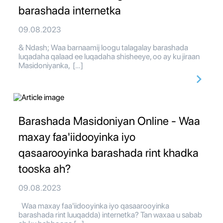
barashada internetka
09.08.2023
& Ndash; Waa barnaamij loogu talagalay barashada
luqadaha qalaad ee luqadaha shisheeye, oo ay ku jiraan
Masidoniyanka, […]
Barashada Masidoniyan Online - Waa
maxay faa'iidooyinka iyo
qasaarooyinka barashada rint khadka
tooska ah?
09.08.2023
Waa maxay faa'iidooyinka iyo qasaarooyinka
barashada rint luuqadda) internetka? Tan waxaa u sabab