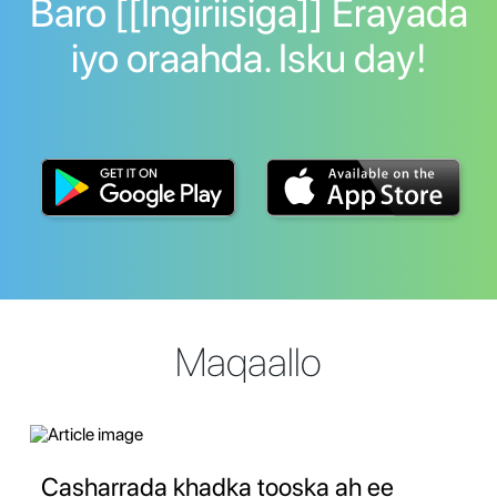
Baro [[Ingiriisiga]] Erayada
iyo oraahda. Isku day!
Maqaallo
Casharrada khadka tooska ah ee