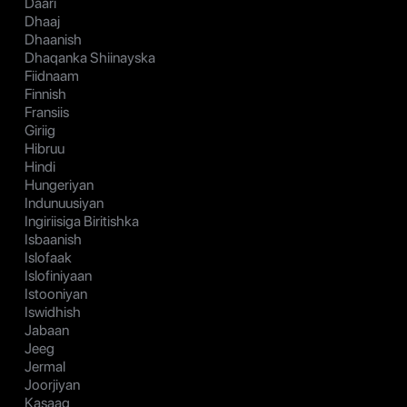
Daari
Dhaaj
Dhaanish
Dhaqanka Shiinayska
Fiidnaam
Finnish
Fransiis
Giriig
Hibruu
Hindi
Hungeriyan
Indunuusiyan
Ingiriisiga Biritishka
Isbaanish
Islofaak
Islofiniyaan
Istooniyan
Iswidhish
Jabaan
Jeeg
Jermal
Joorjiyan
Kasaag