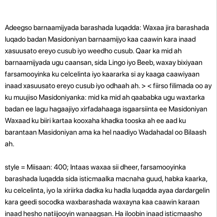
Adeegso barnaamijyada barashada luqadda:
Waxaa jira barashada
luqado badan Masidoniyan barnaamijyo kaa caawin kara inaad
xasuusato ereyo cusub iyo weedho cusub. Qaar ka mid ah
barnaamijyada ugu caansan, sida Lingo iyo Beeb, waxay bixiyaan
farsamooyinka ku celcelinta iyo kaararka si ay kaaga caawiyaan
inaad xasuusato ereyo cusub iyo odhaah ah.
> <
fiirso filimada oo ay
ku muujiso Masidoniyanka:
mid ka mid ah qaababka ugu waxtarka
badan ee lagu hagaajiyo xirfadahaaga isgaarsiinta ee Masidoniyan
Waxaad ku biiri kartaa kooxaha khadka tooska ah ee aad ku
barantaan Masidoniyan ama ka hel naadiyo Wadahadal oo Bilaash
ah.
style = Miisaan: 400; Intaas waxaa sii dheer, farsamooyinka
barashada luqadda sida isticmaalka macnaha guud, habka kaarka,
ku celcelinta, iyo la xiriirka dadka ku hadla luqadda ayaa dardargelin
kara geedi socodka waxbarashada waxayna kaa caawin karaan
inaad hesho natiijooyin wanaagsan. Ha iloobin inaad isticmaasho