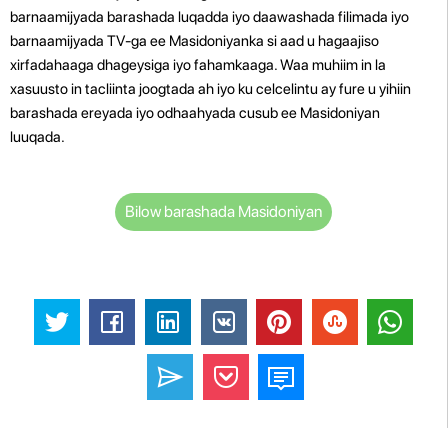
barnaamijyada barashada luqadda iyo daawashada filimada iyo
barnaamijyada TV-ga ee Masidoniyanka si aad u hagaajiso
xirfadahaaga dhageysiga iyo fahamkaaga. Waa muhiim in la
xasuusto in tacliinta joogtada ah iyo ku celcelintu ay fure u yihiin
barashada ereyada iyo odhaahyada cusub ee Masidoniyan
luuqada.
Bilow barashada Masidoniyan