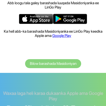
Abb loogu tala galey barashada luuqada Masidoniyanka ee
LinGo Play
Ka hell abb-ka barashada Masidoniyanka ee LinGo Play keedka
Apple ama
Google Play
Bilow barashada Masidoniyan
Waxaa laga heli karaa dukaanka Apple ama Google
Play