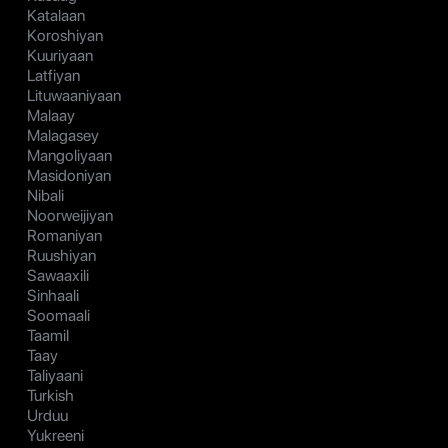
Katalaan
Koroshiyan
Kuuriyaan
Latfiyan
Lituwaaniyaan
Malaay
Malagasey
Mangoliyaan
Masidoniyan
Nibali
Noorweijiyan
Romaniyan
Ruushiyan
Sawaaxili
Sinhaali
Soomaali
Taamil
Taay
Taliyaani
Turkish
Urduu
Yukreeni