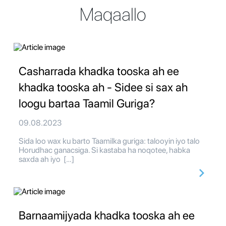
Maqaallo
Casharrada khadka tooska ah ee
khadka tooska ah - Sidee si sax ah
loogu bartaa Taamil Guriga?
09.08.2023
Sida loo wax ku barto Taamilka guriga: talooyin iyo talo
Horudhac ganacsiga. Si kastaba ha noqotee, habka
saxda ah iyo […]
Barnaamijyada khadka tooska ah ee