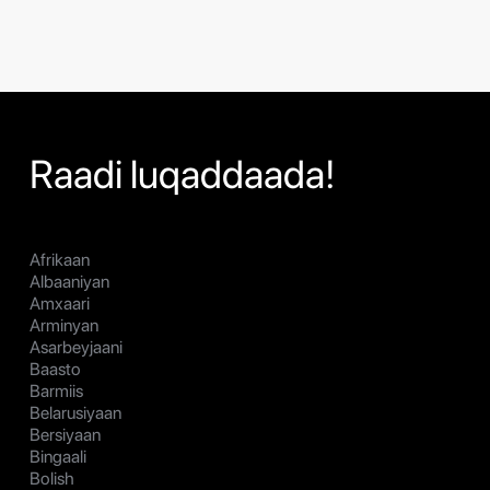
Raadi luqaddaada!
Afrikaan
Albaaniyan
Amxaari
Arminyan
Asarbeyjaani
Baasto
Barmiis
Belarusiyaan
Bersiyaan
Bingaali
Bolish