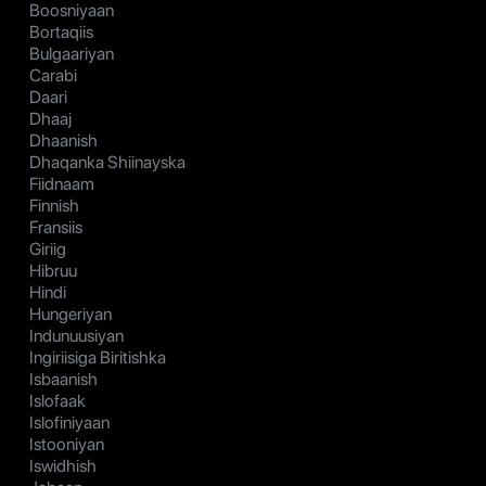
Boosniyaan
Bortaqiis
Bulgaariyan
Carabi
Daari
Dhaaj
Dhaanish
Dhaqanka Shiinayska
Fiidnaam
Finnish
Fransiis
Giriig
Hibruu
Hindi
Hungeriyan
Indunuusiyan
Ingiriisiga Biritishka
Isbaanish
Islofaak
Islofiniyaan
Istooniyan
Iswidhish