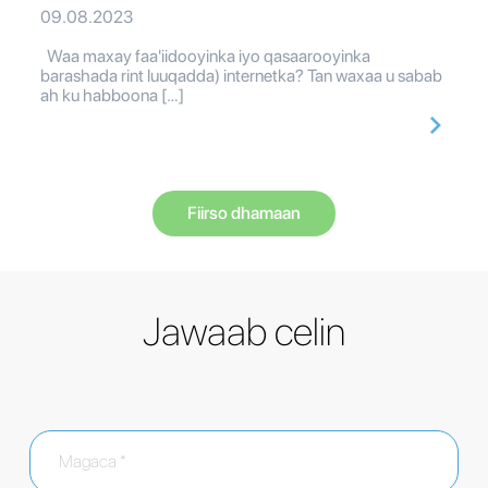
09.08.2023
Waa maxay faa'iidooyinka iyo qasaarooyinka
barashada rint luuqadda) internetka? Tan waxaa u sabab
ah ku habboona […]
Fiirso dhamaan
Jawaab celin