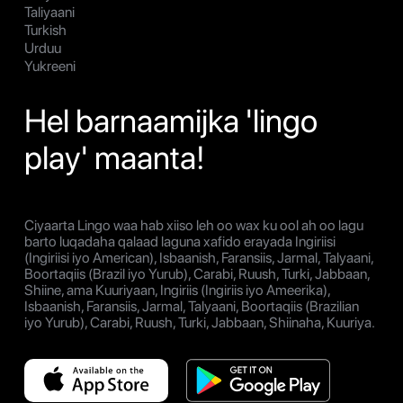
Taliyaani
Turkish
Urduu
Yukreeni
Hel barnaamijka 'lingo
play' maanta!
Ciyaarta Lingo waa hab xiiso leh oo wax ku ool ah oo lagu
barto luqadaha qalaad laguna xafido erayada Ingiriisi
(Ingiriisi iyo American), Isbaanish, Faransiis, Jarmal, Talyaani,
Boortaqiis (Brazil iyo Yurub), Carabi, Ruush, Turki, Jabbaan,
Shiine, ama Kuuriyaan, Ingiriis (Ingiriis iyo Ameerika),
Isbaanish, Faransiis, Jarmal, Talyaani, Boortaqiis (Brazilian
iyo Yurub), Carabi, Ruush, Turki, Jabbaan, Shiinaha, Kuuriya.