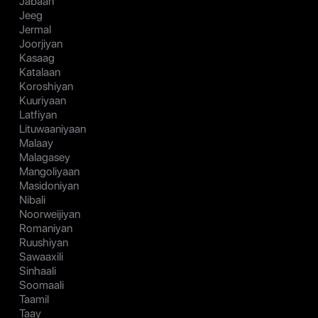
Jabaan
Jeeg
Jermal
Joorjiyan
Kasaag
Katalaan
Koroshiyan
Kuuriyaan
Latfiyan
Lituwaaniyaan
Malaay
Malagasey
Mangoliyaan
Masidoniyan
Nibali
Noorweijiyan
Romaniyan
Ruushiyan
Sawaaxili
Sinhaali
Soomaali
Taamil
Taay