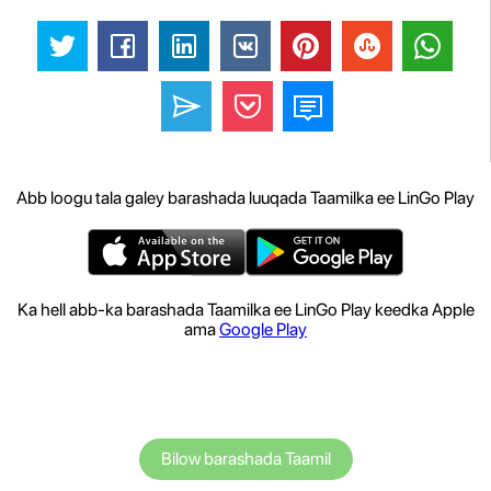
Abb loogu tala galey barashada luuqada Taamilka ee LinGo Play
Ka hell abb-ka barashada Taamilka ee LinGo Play keedka Apple
ama
Google Play
Bilow barashada Taamil