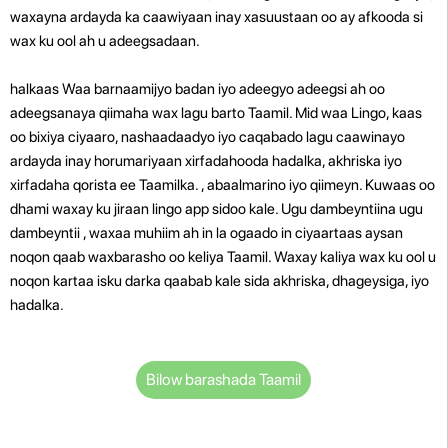
waxayna ardayda ka caawiyaan inay xasuustaan ​​oo ay afkooda si
wax ku ool ah u adeegsadaan.
halkaas Waa barnaamijyo badan iyo adeegyo adeegsi ah oo
adeegsanaya qiimaha wax lagu barto Taamil. Mid waa Lingo, kaas
oo bixiya ciyaaro, nashaadaadyo iyo caqabado lagu caawinayo
ardayda inay horumariyaan xirfadahooda hadalka, akhriska iyo
xirfadaha qorista ee Taamilka.
, abaalmarino iyo qiimeyn. Kuwaas oo
dhami waxay ku jiraan lingo app sidoo kale.
Ugu dambeyntiina ugu
dambeyntii , waxaa muhiim ah in la ogaado in ciyaartaas aysan
noqon qaab waxbarasho oo keliya Taamil. Waxay kaliya wax ku ool u
noqon kartaa isku darka qaabab kale sida akhriska, dhageysiga, iyo
hadalka.
Bilow barashada Taamil