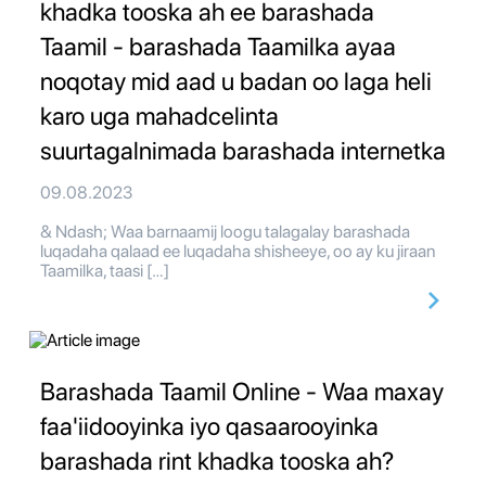
khadka tooska ah ee barashada
Taamil - barashada Taamilka ayaa
noqotay mid aad u badan oo laga heli
karo uga mahadcelinta
suurtagalnimada barashada internetka
09.08.2023
& Ndash; Waa barnaamij loogu talagalay barashada
luqadaha qalaad ee luqadaha shisheeye, oo ay ku jiraan
Taamilka, taasi […]
Barashada Taamil Online - Waa maxay
faa'iidooyinka iyo qasaarooyinka
barashada rint khadka tooska ah?