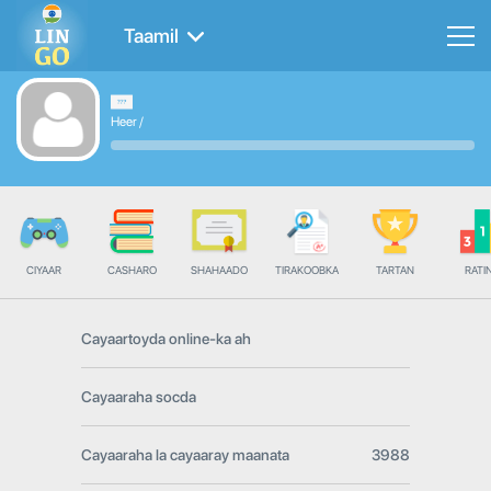
Taamil
Heer
/
CIYAAR
CASHARO
SHAHAADO
TIRAKOOBKA
TARTAN
RATI
Cayaartoyda online-ka ah
Cayaaraha socda
Cayaaraha la cayaaray maanata
3988