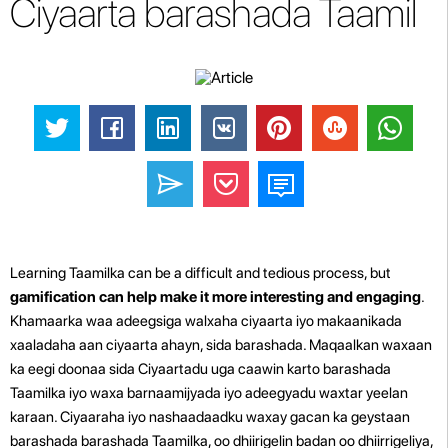
Ciyaarta barashada Taamil
Learning Taamilka can be a difficult and tedious process, but
gamification can help make it more interesting and engaging
.
Khamaarka waa adeegsiga walxaha ciyaarta iyo makaanikada
xaaladaha aan ciyaarta ahayn, sida barashada. Maqaalkan waxaan
ka eegi doonaa sida Ciyaartadu uga caawin karto barashada
Taamilka iyo waxa barnaamijyada iyo adeegyadu waxtar yeelan
karaan. Ciyaaraha iyo nashaadaadku waxay gacan ka geystaan ​​
barashada barashada Taamilka, oo dhiirigelin badan oo dhiirrigeliya,