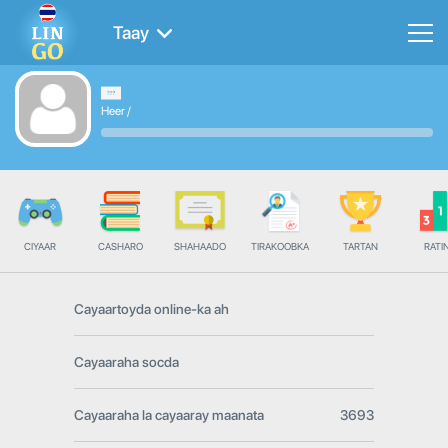
Taay
Heer
/
CIYAAR
CASHARO
SHAHAADO
TIRAKOOBKA
TARTAN
RATI
Cayaartoyda online-ka ah
Cayaaraha socda
Cayaaraha la cayaaray maanata
3693