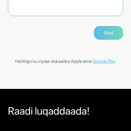
Hel lingo ku ciyaar dukaanka Apple ama
Google Play
Raadi luqaddaada!