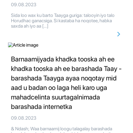
09.08.2023
Sida loo wax ku barto Taayga guriga: talooyin iyo talo
Horudhac ganacsiga. Si kastaba ha noqotee, habka
saxda ah iyo aa […]
Barnaamijyada khadka tooska ah ee
khadka tooska ah ee barashada Taay -
barashada Taayga ayaa noqotay mid
aad u badan oo laga heli karo uga
mahadcelinta suurtagalnimada
barashada internetka
09.08.2023
& Ndash; Waa barnaamij loogu talagalay barashada