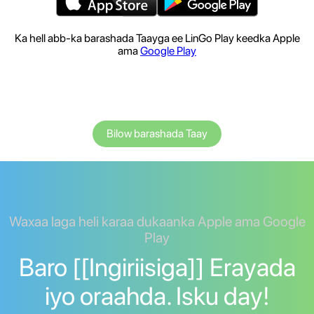
Ka hell abb-ka barashada Taayga ee LinGo Play keedka Apple
ama
Google Play
Bilow barashada Taay
Waxaa laga heli karaa dukaanka Apple ama Google
Play
Baro [[Ingiriisiga]] Erayada
iyo oraahda. Isku day!