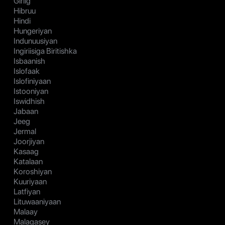
Giriig
Hibruu
Hindi
Hungeriyan
Indunuusiyan
Ingiriisiga Biritishka
Isbaanish
Islofaak
Islofiniyaan
Istooniyan
Iswidhish
Jabaan
Jeeg
Jermal
Joorjiyan
Kasaag
Katalaan
Koroshiyan
Kuuriyaan
Latfiyan
Lituwaaniyaan
Malaay
Malagasey