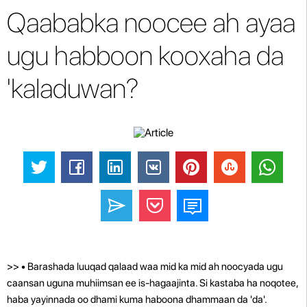
Qaababka noocee ah ayaa
ugu habboon kooxaha da
'kaladuwan?
>> • Barashada luuqad qalaad waa mid ka mid ah noocyada ugu
caansan uguna muhiimsan ee is-hagaajinta. Si kastaba ha noqotee,
haba yayinnada oo dhami kuma haboona dhammaan da 'da'.