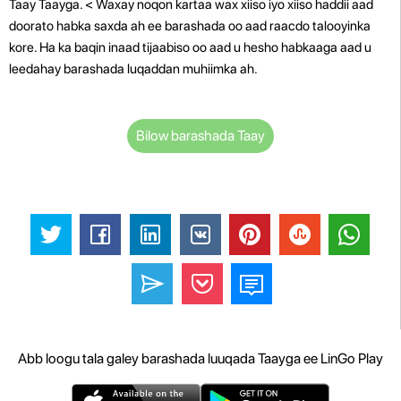
Taay Taayga. < Waxay noqon kartaa wax xiiso iyo xiiso haddii aad
doorato habka saxda ah ee barashada oo aad raacdo talooyinka
kore. Ha ka baqin inaad tijaabiso oo aad u hesho habkaaga aad u
leedahay barashada luqaddan muhiimka ah.
Bilow barashada Taay
Abb loogu tala galey barashada luuqada Taayga ee LinGo Play