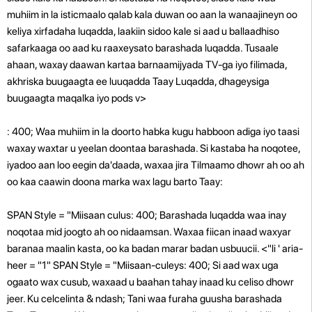
muhiim in la isticmaalo qalab kala duwan oo aan la wanaajineyn oo
keliya xirfadaha luqadda, laakiin sidoo kale si aad u ballaadhiso
safarkaaga oo aad ku raaxeysato barashada luqadda. Tusaale
ahaan, waxay daawan kartaa barnaamijyada TV-ga iyo filimada,
akhriska buugaagta ee luuqadda Taay Luqadda, dhageysiga
buugaagta maqalka iyo pods v>
: 400; Waa muhiim in la doorto habka kugu habboon adiga iyo taasi
waxay waxtar u yeelan doontaa barashada. Si kastaba ha noqotee,
iyadoo aan loo eegin da'daada, waxaa jira
Tilmaamo dhowr ah oo ah
oo kaa caawin doona marka wax lagu barto Taay:
SPAN Style = "Miisaan culus: 400; Barashada luqadda waa inay
noqotaa mid joogto ah oo nidaamsan. Waxaa fiican inaad waxyar
baranaa maalin kasta, oo ka badan marar badan usbuucii.
<"li ' aria-
heer = "1"
SPAN Style = "Miisaan-culeys: 400; Si aad wax uga
ogaato wax cusub, waxaad u baahan tahay inaad ku celiso dhowr
jeer. Ku celcelinta & ndash; Tani waa furaha guusha barashada