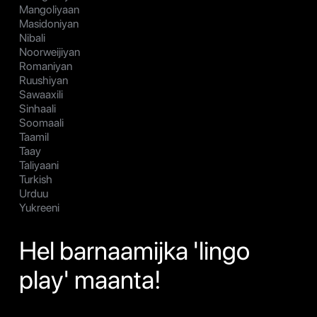
Mangoliyaan
Masidoniyan
Nibali
Noorweijiyan
Romaniyan
Ruushiyan
Sawaaxili
Sinhaali
Soomaali
Taamil
Taay
Taliyaani
Turkish
Urduu
Yukreeni
Hel barnaamijka 'lingo
play' maanta!