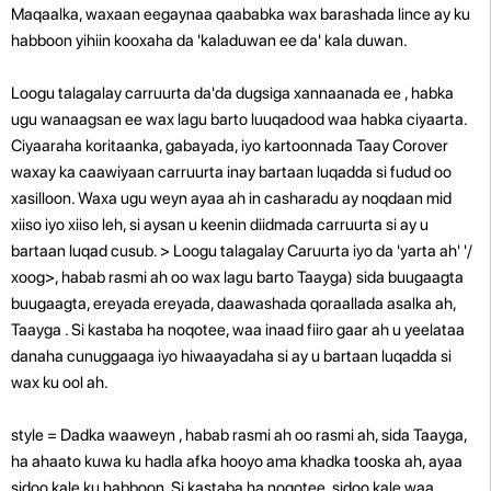
Maqaalka, waxaan eegaynaa qaababka wax barashada lince ay ku
habboon yihiin kooxaha da 'kaladuwan ee da' kala duwan.
Loogu talagalay
carruurta da'da dugsiga xannaanada ee
, habka
ugu wanaagsan ee wax lagu barto luuqadood waa habka ciyaarta.
Ciyaaraha koritaanka, gabayada, iyo kartoonnada Taay Corover
waxay ka caawiyaan carruurta inay bartaan luqadda si fudud oo
xasilloon. Waxa ugu weyn ayaa ah in casharadu ay noqdaan mid
xiiso iyo xiiso leh, si aysan u keenin diidmada carruurta si ay u
bartaan luqad cusub.
> Loogu talagalay
Caruurta iyo da 'yarta ah' '/
xoog>, habab rasmi ah oo wax lagu barto Taayga) sida buugaagta
buugaagta, ereyada ereyada, daawashada qoraallada asalka ah,
Taayga . Si kastaba ha noqotee, waa inaad fiiro gaar ah u yeelataa
danaha cunuggaaga iyo hiwaayadaha si ay u bartaan luqadda si
wax ku ool ah.
style = Dadka waaweyn
, habab rasmi ah oo rasmi ah, sida Taayga,
ha ahaato kuwa ku hadla afka hooyo ama khadka tooska ah, ayaa
sidoo kale ku habboon. Si kastaba ha noqotee, sidoo kale waa