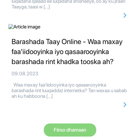
luqadaha qalaad ee luqadaha shisheeye, oo ay ku jiraan
Taayga, taasi w […]
Barashada Taay Online - Waa maxay
faa'iidooyinka iyo qasaarooyinka
barashada rint khadka tooska ah?
09.08.2023
Waa maxay faa'iidooyinka iyo qasaarooyinka
barashada rint luuqadda) internetka? Tan waxaa u sabab
ah ku habboona […]
Fiirso dhamaan