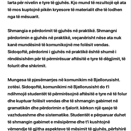
larta për nivelin e tyre të gjuhës. Kjo mund të rezultojë që ata
të mos kuptojnë pikën kryesore të materialit dhe të lodhen
nga të mësuarit.
Shmangia e përdorimit të gjuhës në praktikë. Shmangni
përdorimin e gjuhës në praktikë, veçanërisht nëse ata nuk
kanë mundësinë të komunikojnë me folësit vendas.
Sidoqoftë, përdorimi i gjuhës në praktikë është shumë i
rëndësishëm për të përmirësuar aftësitë e tyre të dëgjimit, të
folurit dhe shkrimit.
Mungesa të pjesëmarrjes në komunikim në Bjellorusisht.
zotësi. Sidoqoftë, komunikimi në Bjellorusisht do t'i
ndihmojë studentët të përmirësojnë aftësitë e tyre në të folur
dhe kuptuar folësit vendas dhe të shmangin gabimet në
gramatikën dhe përdorimin e fjalorit. kërkon një qasje të
vazhdueshme dhe sistematike. Studentët e përparuar duhet
të shmangin gabimet e mësipërme dhe t'i kushtojnë
vëmendje të gjitha aspekteve të mësimit të gjuhës, përfshirë