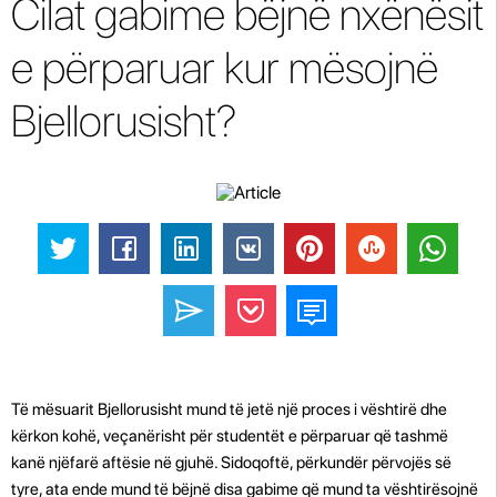
Cilat gabime bëjnë nxënësit
e përparuar kur mësojnë
Bjellorusisht?
Të mësuarit Bjellorusisht mund të jetë një proces i vështirë dhe
kërkon kohë, veçanërisht për studentët e përparuar që tashmë
kanë njëfarë aftësie në gjuhë. Sidoqoftë, përkundër përvojës së
tyre, ata ende mund të bëjnë disa gabime që mund ta vështirësojnë