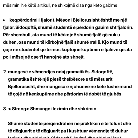
mësimin. Në këtë artikull, ne shikojmë disa nga këto gabime.
keqpërdorimi i fjalorit. Mësoni Bjellorusisht është me një
fjalor. Sidoqoftë, shumë studentë e përdorin gabimisht fjalorin.
Për shembull, ata mund të kërkojnë shumë fjalë që nuk u
duhen, ose mund të kërkojnë fjalë shumë rrallë. Kjo mund të
çojë në studentët që të mos kuptojnë kuptimin e fjalëve që ata
po i mësojnë ose t'i harrojnë ato shpejt.
mungesë e vëmendjes ndaj gramatikës. Sidoqoftë,
gramatika është një pjesë thelbësore e të mësuarit
Bjellorusisht, dhe mungesa e njohurive në këtë fushë mund
të çojë në keqkuptime dhe përdorim të dobët të gjuhës.
< Strong> Shmangni leximin dhe shkrimin.
Shumë studentë përqendrohen në praktikën e të folurit dhe
të dëgjuarit e të dëgjuarit pa i kushtuar vëmendje të duhur