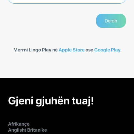
Merrni Lingo Play në
Apple Store
ose
Google Play
Gjeni gjuhën tuaj!
Afrikançe
Anglisht Britanike