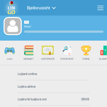
Bjellorusisht
Nivel
/
LUAJ
MËSIMET
CERTIFIKATË
STATISTIKAT
TURNE
KLASIFI
Lojtarë online
Lojëra aktive
Lojëra të luajtura sot
3808