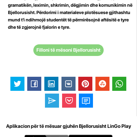
gramatikën, leximin, shkrimin, dëgjimin dhe komunikimin në
Bjellorusisht. Përdorimi i materialeve plotësuese gjithashtu
mund t'i ndihmojë studentët të përmirësojnë aftësitë e tyre
dhe të zgjerojnë fjalorin e tyre.
Filloni të mësoni Bjellorusisht
Aplikacion për të mësuar gjuhën Bjellorusisht LinGo Play