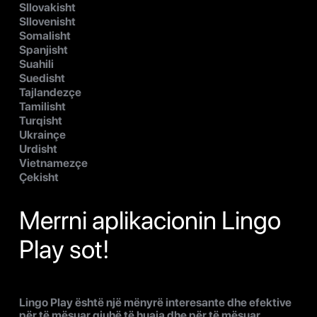
Sllovakisht
Sllovenisht
Somalisht
Spanjisht
Suahili
Suedisht
Tajlandezçe
Tamilisht
Turqisht
Ukrainçe
Urdisht
Vietnamezçe
Çekisht
Merrni aplikacionin Lingo
Play sot!
Lingo Play është një mënyrë interesante dhe efektive
për të mësuar gjuhë të huaja dhe për të mësuar