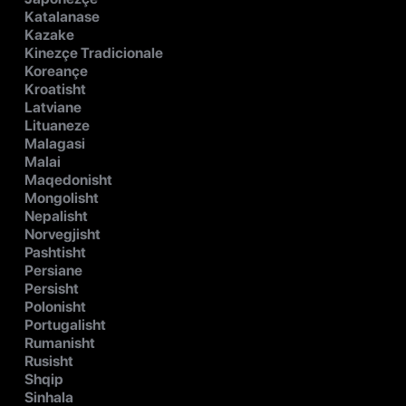
Katalanase
Kazake
Kinezçe Tradicionale
Koreançe
Kroatisht
Latviane
Lituaneze
Malagasi
Malai
Maqedonisht
Mongolisht
Nepalisht
Norvegjisht
Pashtisht
Persiane
Persisht
Polonisht
Portugalisht
Rumanisht
Rusisht
Shqip
Sinhala