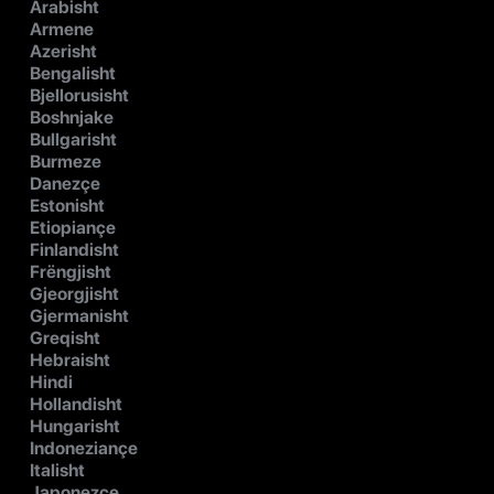
Arabisht
Armene
Azerisht
Bengalisht
Bjellorusisht
Boshnjake
Bullgarisht
Burmeze
Danezçe
Estonisht
Etiopiançe
Finlandisht
Frëngjisht
Gjeorgjisht
Gjermanisht
Greqisht
Hebraisht
Hindi
Hollandisht
Hungarisht
Indoneziançe
Italisht
Japonezçe