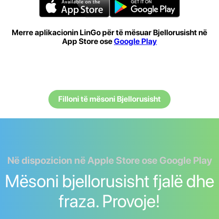
Merre aplikacionin LinGo për të mësuar Bjellorusisht në
App Store ose
Google Play
Filloni të mësoni Bjellorusisht
Në dispozicion në Apple Store ose Google Play
Mësoni bjellorusisht fjalë dhe
fraza. Provoje!