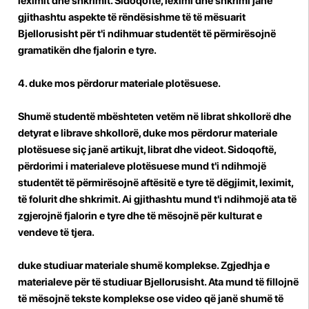
leximit dhe shkrimit. Sidoqoftë, leximi dhe shkrimi janë
gjithashtu aspekte të rëndësishme të të mësuarit
Bjellorusisht për t'i ndihmuar studentët të përmirësojnë
gramatikën dhe fjalorin e tyre.
duke mos përdorur materiale plotësuese.
Shumë studentë mbështeten vetëm në librat shkollorë dhe
detyrat e librave shkollorë, duke mos përdorur materiale
plotësuese siç janë artikujt, librat dhe videot. Sidoqoftë,
përdorimi i materialeve plotësuese mund t'i ndihmojë
studentët të përmirësojnë aftësitë e tyre të dëgjimit, leximit,
të folurit dhe shkrimit. Ai gjithashtu mund t'i ndihmojë ata të
zgjerojnë fjalorin e tyre dhe të mësojnë për kulturat e
vendeve të tjera.
duke studiuar materiale shumë komplekse. Zgjedhja e
materialeve për të studiuar Bjellorusisht. Ata mund të fillojnë
të mësojnë tekste komplekse ose video që janë shumë të