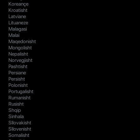
Koreançe
Kroatisht
Latviane
Lituaneze
Malagasi
Malai
Maqedonisht
Mongolisht
Nepalisht
Norvegjisht
Pashtisht
Persiane
Persisht
Polonisht
Portugalisht
Rumanisht
Rusisht
Shqip
Sinhala
Sllovakisht
Sllovenisht
Somalisht