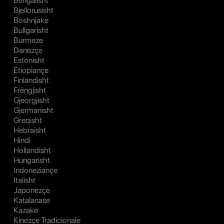
Bengalisht
Bjellorusisht
Boshnjake
Bullgarisht
Burmeze
Danezçe
Estonisht
Etiopiançe
Finlandisht
Frëngjisht
Gjeorgjisht
Gjermanisht
Greqisht
Hebraisht
Hindi
Hollandisht
Hungarisht
Indoneziançe
Italisht
Japonezçe
Katalanase
Kazake
Kinezçe Tradicionale