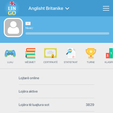
Anglisht Britanike
Nivel
/
LUAJ
MËSIMET
CERTIFIKATË
STATISTIKAT
TURNE
KLASIFI
Lojtarë online
Lojëra aktive
Lojëra të luajtura sot
3829