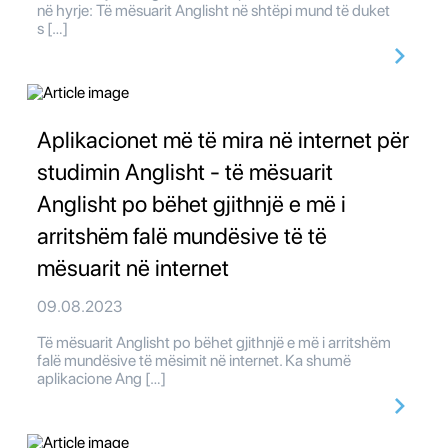
në hyrje: Të mësuarit Anglisht në shtëpi mund të duket
s […]
Aplikacionet më të mira në internet për
studimin Anglisht - të mësuarit
Anglisht po bëhet gjithnjë e më i
arritshëm falë mundësive të të
mësuarit në internet
09.08.2023
Të mësuarit Anglisht po bëhet gjithnjë e më i arritshëm
falë mundësive të mësimit në internet. Ka shumë
aplikacione Ang […]