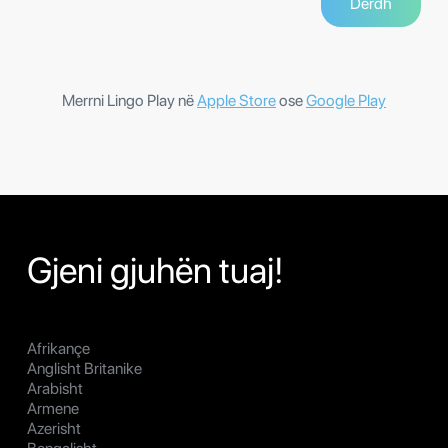
Merrni Lingo Play në
Apple Store
ose
Google Play
Gjeni gjuhën tuaj!
Afrikançe
Anglisht Britanike
Arabisht
Armene
Azerisht