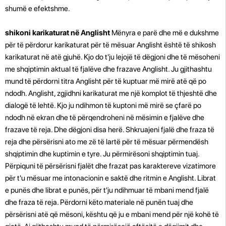
shumë e efektshme.
shikoni karikaturat në Anglisht
Mënyra e parë dhe më e dukshme
për të përdorur karikaturat për të mësuar Anglisht është të shikosh
karikaturat në atë gjuhë. Kjo do t'ju lejojë të dëgjoni dhe të mësoheni
me shqiptimin aktual të fjalëve dhe frazave Anglisht. Ju gjithashtu
mund të përdorni titra Anglisht për të kuptuar më mirë atë që po
ndodh. Anglisht, zgjidhni karikaturat me një komplot të thjeshtë dhe
dialogë të lehtë. Kjo ju ndihmon të kuptoni më mirë se çfarë po
ndodh në ekran dhe të përqendroheni në mësimin e fjalëve dhe
frazave të reja. Dhe dëgjoni disa herë. Shkruajeni fjalë dhe fraza të
reja dhe përsërisni ato me zë të lartë për të mësuar përmendësh
shqiptimin dhe kuptimin e tyre. Ju përmirësoni shqiptimin tuaj.
Përpiquni të përsërisni fjalët dhe frazat pas karaktereve vizatimore
për t'u mësuar me intonacionin e saktë dhe ritmin e Anglisht. Librat
e punës dhe librat e punës, për t'ju ndihmuar të mbani mend fjalë
dhe fraza të reja. Përdorni këto materiale në punën tuaj dhe
përsërisni atë që mësoni, kështu që ju e mbani mend për një kohë të