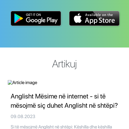
Artikuj
Anglisht Mësime në internet - si të
mësojmë siç duhet Anglisht në shtëpi?
09.08.2023
Si të mësojmë Anglisht në shtëpi: Këshilla dhe këshilla