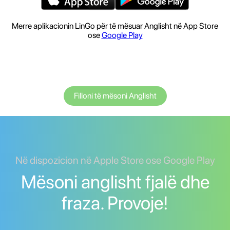
Merre aplikacionin LinGo për të mësuar Anglisht në App Store
ose
Google Play
Filloni të mësoni Anglisht
Në dispozicion në Apple Store ose Google Play
Mësoni anglisht fjalë dhe
fraza. Provoje!