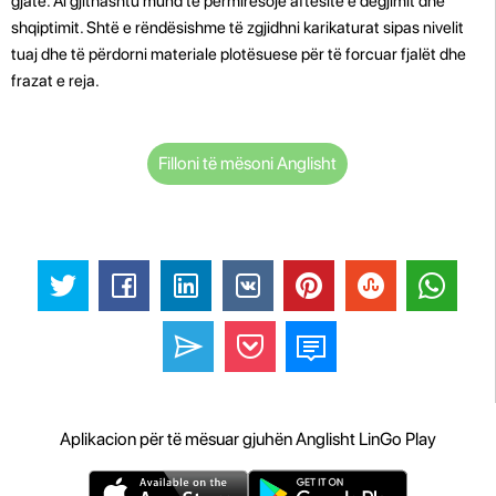
gjatë. Ai gjithashtu mund të përmirësojë aftësitë e dëgjimit dhe
shqiptimit. Shtë e rëndësishme të zgjidhni karikaturat sipas nivelit
tuaj dhe të përdorni materiale plotësuese për të forcuar fjalët dhe
frazat e reja.
Filloni të mësoni Anglisht
Aplikacion për të mësuar gjuhën Anglisht LinGo Play