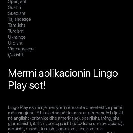
Spanjisht
Suahili
Suedisht
Tajlandezçe
Tamilisht
Turqisht
Ukrainçe
Urdisht
Vietnamezçe
Çekisht
Merrni aplikacionin Lingo
Play sot!
Lingo Play është një mënyrë interesante dhe efektive për të
mësuar gjuhë të huaja dhe për të mësuar përmendësh fjalët
në anglisht (britanike dhe amerikane), spanjisht, frëngjisht,
gjermanisht, italisht, portugalisht (braziliane dhe evropiane),
arabisht, rusisht, turqisht, japonisht, kinezisht ose