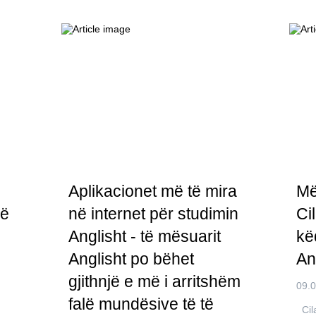
Aplikacionet më të mira
Më
më
në internet për studimin
Ci
Anglisht - të mësuarit
kë
Anglisht po bëhet
An
gjithnjë e më i arritshëm
09.
falë mundësive të të
Cila