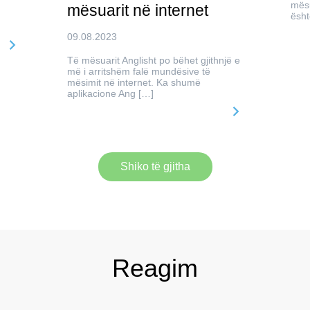
mësu
mësuarit në internet
ësht
09.08.2023
Të mësuarit Anglisht po bëhet gjithnjë e
më i arritshëm falë mundësive të
mësimit në internet. Ka shumë
aplikacione Ang […]
Shiko të gjitha
Reagim