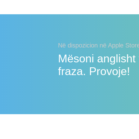
Në dispozicion në Apple Stor
Mësoni anglisht 
fraza. Provoje!