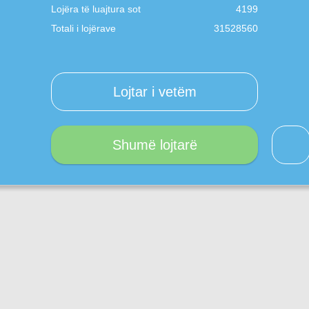
Lojëra të luajtura sot
4199
Totali i lojërave
31528560
Lojtar i vetëm
Shumë lojtarë