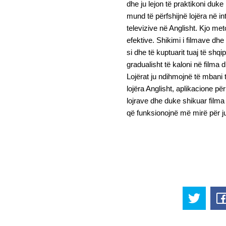
dhe ju lejon të praktikoni duke
mund të përfshijnë lojëra në in
televizive në Anglisht. Kjo m
efektive. Shikimi i filmave dhe
si dhe të kuptuarit tuaj të shq
gradualisht të kaloni në filma
Lojërat ju ndihmojnë të mbani të
lojëra Anglisht, aplikacione p
lojrave dhe duke shikuar filma 
që funksionojnë më mirë për j