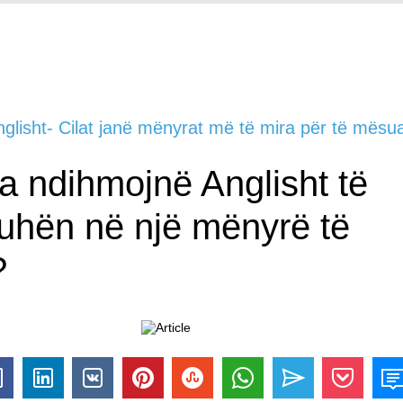
nglisht- Cilat janë mënyrat më të mira për të mësua
ka ndihmojnë Anglisht të
uhën në një mënyrë të
?