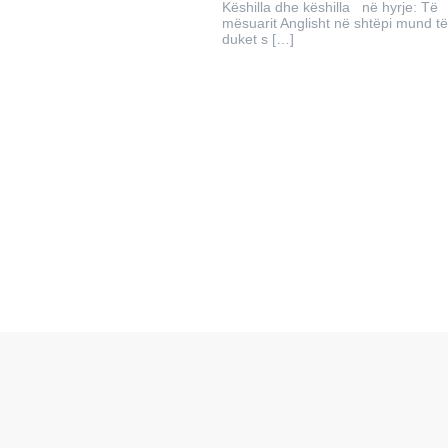
Këshilla dhe këshilla në hyrje: Të
mësuarit Anglisht në shtëpi mund të
duket s […]