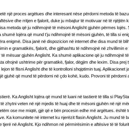
etë një proces argëtues dhe interesant nëse përdorni metoda të bazua
ësive dhe rritjen e fjalorit, duke ju mbajtur të motivuar në të njëjtën
ë disa metoda që ju ndihmojnë të mësoni Anglisht gjuhën përmes lojës
a shumë lojëra që mund t'ju ndihmojnë të mësoni gjuhën, të tilla si en
jëra enigmë. Disa janë në dispozicion në internet dhe disa mund të bl
in e gramatikës, fjalorit, dhe gjithashtu të ndihmojnë në zhvillimin e
ër të mësuar gjuhën Anglisht. Ka shumë aplikacione që ju ndihmojnë t
 ofrojnë ushtrime për gramatikë, fjalor, dëgjim dhe lexim. Disa prej 
ju lejon të flisni Anglisht dhe të kontrolloni shqiptimin tuaj. Aplikacione
ë gjuhë që mund të përdorni në çdo kohë, kudo. Provoni të përdorni a
stierë. Ka Anglisht lojëra që mund të luani në tastierë të tilla si PlaySt
ë të zhytni veten në një mjedis të huaj dhe të mësoni gjuhën në një më
etëm ose me miqtë, gjë që e bën procesin edhe më argëtues. është 
ave. Ka komunitete në internet ku njerëzit flasin Anglisht. Ju mund të
 tjerë në Anglisht. Kjo ndihmon në përmirësimin e aftësive të të folurit