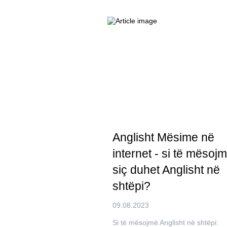
Anglisht Mësime në
internet - si të mësoj
siç duhet Anglisht në
shtëpi?
09.08.2023
Si të mësojmë Anglisht në shtëpi: