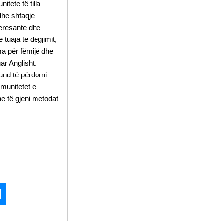
itete të tilla
 dhe shfaqje
teresante dhe
 tuaja të dëgjimit,
lma për fëmijë dhe
ar Anglisht.
mund të përdorni
omunitetet e
he të gjeni metodat