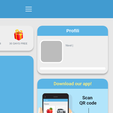
Profili
I
30 DAYS FREE
Nivel
|
Progresi
Hën
Mar
Mër
Enj