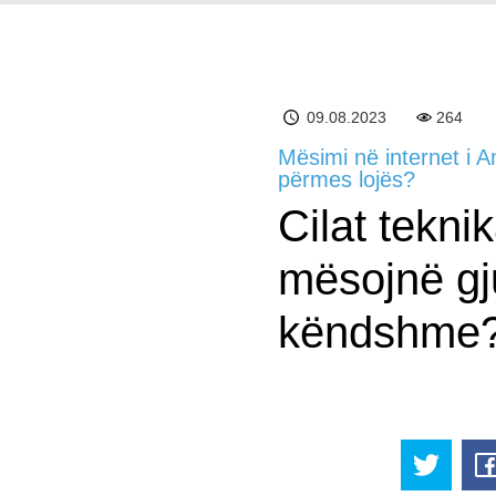
09.08.2023
264
Mësimi në internet i A
përmes lojës?
Cilat tekni
mësojnë gj
këndshme