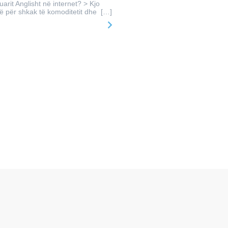
arit Anglisht në internet? > Kjo
ë për shkak të komoditetit dhe […]