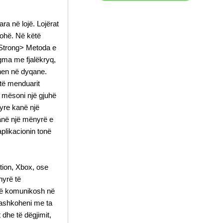
ra në lojë. Lojërat
 kohë. Në këtë
. Strong> Metoda e
igma me fjalëkryq,
ihen në dyqane.
 të menduarit
ë mësoni një gjuhë
tyre kanë një
t janë një mënyrë e
plikacionin tonë
ation, Xbox, ose
nyrë të
të komunikosh në
 bashkoheni me ta
 dhe të dëgjimit,