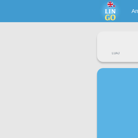
An
LUAJ