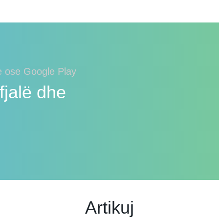
e ose Google Play
fjalë dhe
Artikuj