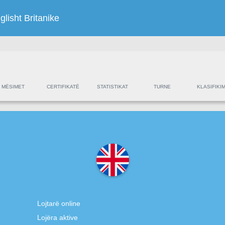
glisht Britanike
MËSIMET
CERTIFIKATË
STATISTIKAT
TURNE
KLASIFIKIM
Lojtarë online
Lojëra aktive