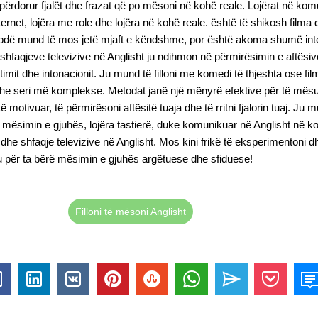
 përdorur fjalët dhe frazat që po mësoni në kohë reale. Lojërat në komun
ternet, lojëra me role dhe lojëra në kohë reale. është të shikosh filma
etodë mund të mos jetë mjaft e këndshme, por është akoma shumë in
 shfaqjeve televizive në Anglisht ju ndihmon në përmirësimin e aftësive
iptimit dhe intonacionit. Ju mund të filloni me komedi të thjeshta ose fi
 dhe seri më komplekse. Metodat janë një mënyrë efektive për të mësu
 motivuar, të përmirësoni aftësitë tuaja dhe të rritni fjalorin tuaj. Ju 
ër mësimin e gjuhës, lojëra tastierë, duke komunikuar në Anglisht në k
dhe shfaqje televizive në Anglisht. Mos kini frikë të eksperimentoni d
u për ta bërë mësimin e gjuhës argëtuese dhe sfiduese!
Filloni të mësoni Anglisht