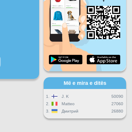
Pre
Shtu
Die
Progresi i përditshëm
Progresi mujor
Certifikatë
Progresi i përgjithshëm
Më e mira e ditës
1.
J. K
50090
2.
Matteo
27060
3.
Дмитрий
26880