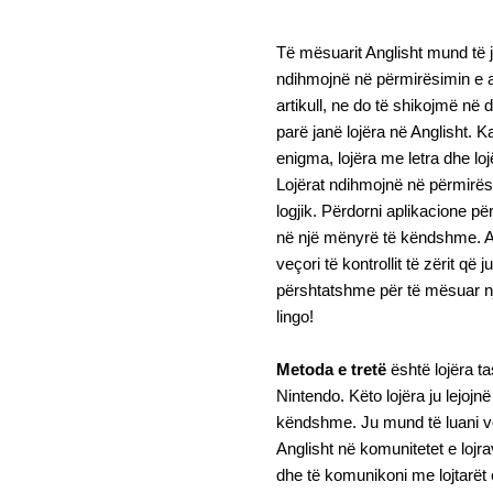
Të mësuarit Anglisht mund të j
ndihmojnë në përmirësimin e aft
artikull, ne do të shikojmë n
parë janë lojëra në Anglisht. K
enigma, lojëra me letra dhe lo
Lojërat ndihmojnë në përmirësim
logjik. Përdorni aplikacione p
në një mënyrë të këndshme. Ata
veçori të kontrollit të zërit që 
përshtatshme për të mësuar nj
lingo!
Metoda e tretë
është lojëra ta
Nintendo. Këto lojëra ju lejojn
këndshme. Ju mund të luani v
Anglisht në komunitetet e lojr
dhe të komunikoni me lojtarët e