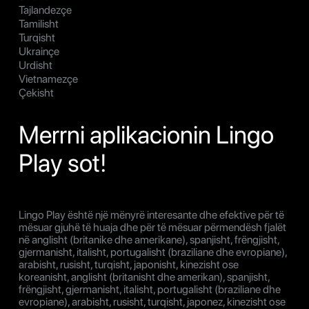
Tajlandezçe
Tamilisht
Turqisht
Ukrainçe
Urdisht
Vietnamezçe
Çekisht
Merrni aplikacionin Lingo
Play sot!
Lingo Play është një mënyrë interesante dhe efektive për të
mësuar gjuhë të huaja dhe për të mësuar përmendësh fjalët
në anglisht (britanike dhe amerikane), spanjisht, frëngjisht,
gjermanisht, italisht, portugalisht (braziliane dhe evropiane),
arabisht, rusisht, turqisht, japonisht, kinezisht ose
koreanisht, anglisht (britanisht dhe amerikan), spanjisht,
frëngjisht, gjermanisht, italisht, portugalisht (braziliane dhe
evropiane), arabisht, rusisht, turqisht, japonez, kinezisht ose