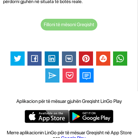
përdorni gjuhën në situata të botës reale.
Filloni të mësoni Greqisht
Aplikacion për të mësuar gjuhën Greqisht LinGo Play
Merre aplikacionin LinGo për të mësuar Greqisht në App Store