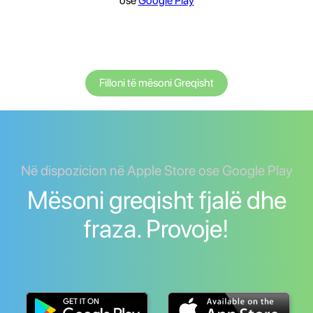
ose
Google Play
Filloni të mësoni Greqisht
Në dispozicion në Apple Store ose Google Play
Mësoni greqisht fjalë dhe
fraza. Provoje!