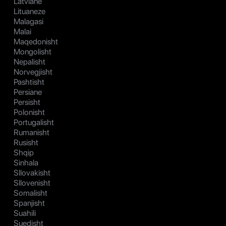
Latviane
Lituaneze
Malagasi
Malai
Maqedonisht
Mongolisht
Nepalisht
Norvegjisht
Pashtisht
Persiane
Persisht
Polonisht
Portugalisht
Rumanisht
Rusisht
Shqip
Sinhala
Sllovakisht
Sllovenisht
Somalisht
Spanjisht
Suahili
Suedisht