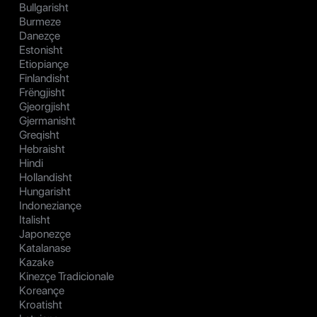
Bullgarisht
Burmeze
Danezçe
Estonisht
Etiopiançe
Finlandisht
Frëngjisht
Gjeorgjisht
Gjermanisht
Greqisht
Hebraisht
Hindi
Hollandisht
Hungarisht
Indoneziançe
Italisht
Japonezçe
Katalanase
Kazake
Kinezçe Tradicionale
Koreançe
Kroatisht