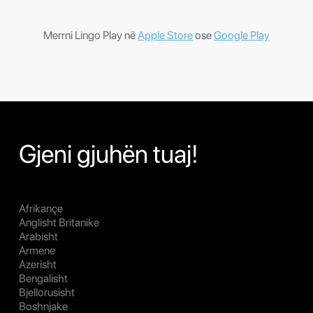
Merrni Lingo Play në
Apple Store
ose
Google Play
Gjeni gjuhën tuaj!
Afrikançe
Anglisht Britanike
Arabisht
Armene
Azerisht
Bengalisht
Bjellorusisht
Boshnjake