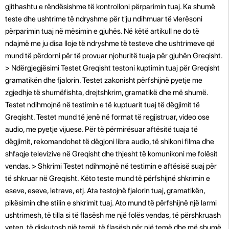
gjithashtu e rëndësishme të kontrolloni përparimin tuaj. Ka shumë
teste dhe ushtrime të ndryshme për t'ju ndihmuar të vlerësoni
përparimin tuaj në mësimin e gjuhës. Në këtë artikull ne do të
ndajmë me ju disa lloje të ndryshme të testeve dhe ushtrimeve që
mund të përdorni për të provuar njohuritë tuaja për gjuhën Greqisht.
> Ndërgjegjësimi Testet Greqisht testoni kuptimin tuaj për Greqisht
gramatikën dhe fjalorin. Testet zakonisht përfshijnë pyetje me
zgjedhje të shumëfishta, drejtshkrim, gramatikë dhe më shumë.
Testet ndihmojnë në testimin e të kuptuarit tuaj të dëgjimit të
Greqisht. Testet mund të jenë në format të regjistruar, video ose
audio, me pyetje vijuese. Për të përmirësuar aftësitë tuaja të
dëgjimit, rekomandohet të dëgjoni libra audio, të shikoni filma dhe
shfaqje televizive në Greqisht dhe thjesht të komunikoni me folësit
vendas. > Shkrimi Testet ndihmojnë në testimin e aftësisë suaj për
të shkruar në Greqisht. Këto teste mund të përfshijnë shkrimin e
eseve, eseve, letrave, etj. Ata testojnë fjalorin tuaj, gramatikën,
pikësimin dhe stilin e shkrimit tuaj. Ato mund të përfshijnë një larmi
ushtrimesh, të tilla si të flasësh me një folës vendas, të përshkruash
veten, të diskutosh një temë, të flasësh për një temë dhe më shumë.