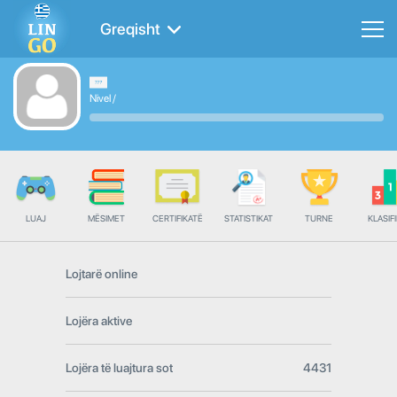
Greqisht
Nivel
/
LUAJ
MËSIMET
CERTIFIKATË
STATISTIKAT
TURNE
KLASIFI
Lojtarë online
Lojëra aktive
Lojëra të luajtura sot
4431