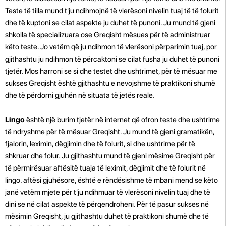
Teste të tilla mund t'ju ndihmojnë të vlerësoni nivelin tuaj të të folurit
dhe të kuptoni se cilat aspekte ju duhet të punoni. Ju mund të gjeni
shkolla të specializuara ose Greqisht mësues për të administruar
këto teste. Jo vetëm që ju ndihmon të vlerësoni përparimin tuaj, por
gjithashtu ju ndihmon të përcaktoni se cilat fusha ju duhet të punoni
tjetër. Mos harroni se si dhe testet dhe ushtrimet, për të mësuar me
sukses Greqisht është gjithashtu e nevojshme të praktikoni shumë
dhe të përdorni gjuhën në situata të jetës reale.
Lingo
është një burim tjetër në internet që ofron teste dhe ushtrime
të ndryshme për të mësuar Greqisht. Ju mund të gjeni gramatikën,
fjalorin, leximin, dëgjimin dhe të folurit, si dhe ushtrime për të
shkruar dhe folur. Ju gjithashtu mund të gjeni mësime Greqisht për
të përmirësuar aftësitë tuaja të leximit, dëgjimit dhe të folurit në
lingo. aftësi gjuhësore, është e rëndësishme të mbani mend se këto
janë vetëm mjete për t'ju ndihmuar të vlerësoni nivelin tuaj dhe të
dini se në cilat aspekte të përqendroheni. Për të pasur sukses në
mësimin Greqisht, ju gjithashtu duhet të praktikoni shumë dhe të