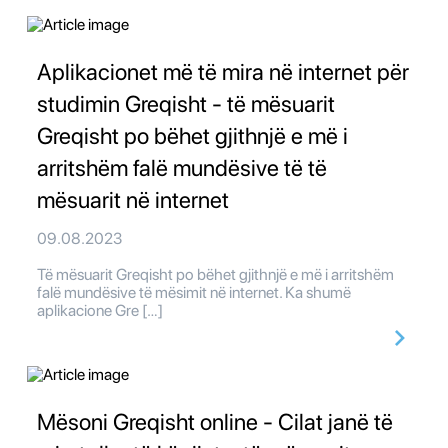
Aplikacionet më të mira në internet për
studimin Greqisht - të mësuarit
Greqisht po bëhet gjithnjë e më i
arritshëm falë mundësive të të
mësuarit në internet
09.08.2023
Të mësuarit Greqisht po bëhet gjithnjë e më i arritshëm
falë mundësive të mësimit në internet. Ka shumë
aplikacione Gre […]
Mësoni Greqisht online - Cilat janë të