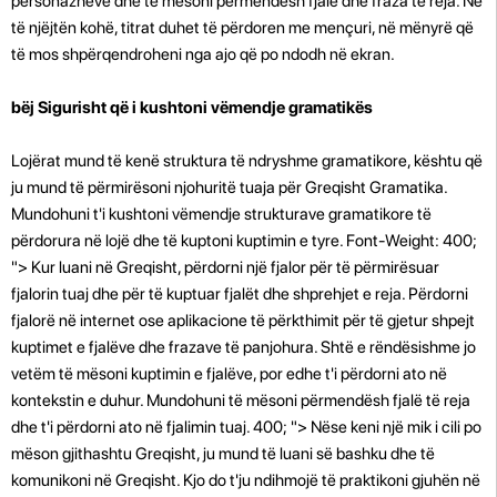
personazheve dhe të mësoni përmendësh fjalë dhe fraza të reja. Në
të njëjtën kohë, titrat duhet të përdoren me mençuri, në mënyrë që
të mos shpërqendroheni nga ajo që po ndodh në ekran.
bëj Sigurisht që i kushtoni vëmendje gramatikës
Lojërat mund të kenë struktura të ndryshme gramatikore, kështu që
ju mund të përmirësoni njohuritë tuaja për Greqisht Gramatika.
Mundohuni t'i kushtoni vëmendje strukturave gramatikore të
përdorura në lojë dhe të kuptoni kuptimin e tyre. Font-Weight: 400;
"> Kur luani në Greqisht, përdorni një fjalor për të përmirësuar
fjalorin tuaj dhe për të kuptuar fjalët dhe shprehjet e reja. Përdorni
fjalorë në internet ose aplikacione të përkthimit për të gjetur shpejt
kuptimet e fjalëve dhe frazave të panjohura. Shtë e rëndësishme jo
vetëm të mësoni kuptimin e fjalëve, por edhe t'i përdorni ato në
kontekstin e duhur. Mundohuni të mësoni përmendësh fjalë të reja
dhe t'i përdorni ato në fjalimin tuaj. 400; "> Nëse keni një mik i cili po
mëson gjithashtu Greqisht, ju mund të luani së bashku dhe të
komunikoni në Greqisht. Kjo do t'ju ndihmojë të praktikoni gjuhën në