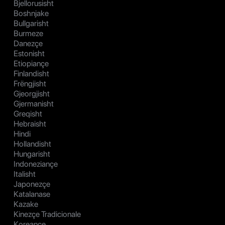
Bjellorusisht
Boshnjake
Bullgarisht
Burmeze
Danezçe
Estonisht
Etiopiançe
Finlandisht
Frëngjisht
Gjeorgjisht
Gjermanisht
Greqisht
Hebraisht
Hindi
Hollandisht
Hungarisht
Indoneziançe
Italisht
Japonezçe
Katalanase
Kazake
Kinezçe Tradicionale
Koreançe