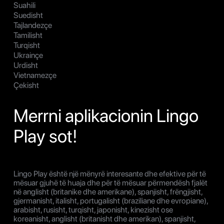
Suahili
Suedisht
Tajlandezçe
Tamilisht
Turqisht
Ukrainçe
Urdisht
Vietnamezçe
Çekisht
Merrni aplikacionin Lingo
Play sot!
Lingo Play është një mënyrë interesante dhe efektive për të
mësuar gjuhë të huaja dhe për të mësuar përmendësh fjalët
në anglisht (britanike dhe amerikane), spanjisht, frëngjisht,
gjermanisht, italisht, portugalisht (braziliane dhe evropiane),
arabisht, rusisht, turqisht, japonisht, kinezisht ose
koreanisht, anglisht (britanisht dhe amerikan), spanjisht,