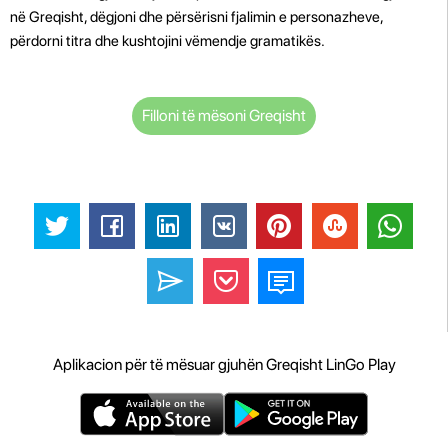
në Greqisht, dëgjoni dhe përsërisni fjalimin e personazheve,
përdorni titra dhe kushtojini vëmendje gramatikës.
Filloni të mësoni Greqisht
Aplikacion për të mësuar gjuhën Greqisht LinGo Play