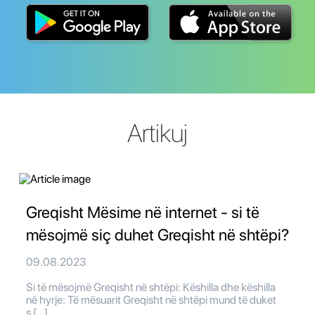
Artikuj
Greqisht Mësime në internet - si të
mësojmë siç duhet Greqisht në shtëpi?
09.08.2023
Si të mësojmë Greqisht në shtëpi: Këshilla dhe këshilla
në hyrje: Të mësuarit Greqisht në shtëpi mund të duket
s […]