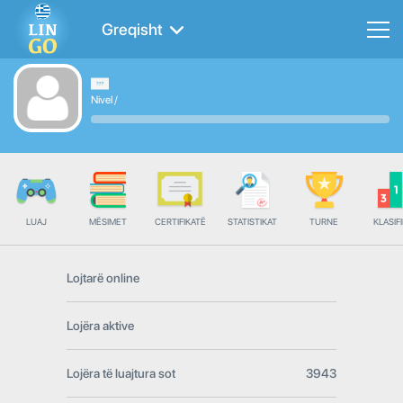
Greqisht
Nivel
/
LUAJ
MËSIMET
CERTIFIKATË
STATISTIKAT
TURNE
KLASIFI
Lojtarë online
Lojëra aktive
Lojëra të luajtura sot
3943