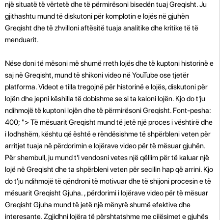
një situatë të vërtetë dhe të përmirësoni bisedën tuaj Greqisht. Ju
gjithashtu mund të diskutoni për komplotin e lojës në gjuhën
Greqisht dhe të zhvilloni aftësitë tuaja analitike dhe kritike të të
menduarit.
Nëse doni të mësoni më shumë rreth lojës dhe të kuptoni historinë e
saj në Greqisht, mund të shikoni video në YouTube ose tjetër
platforma. Videot e tilla tregojnë për historinë e lojës, diskutoni për
lojën dhe jepni këshilla të dobishme se si ta kaloni lojën. Kjo do t'ju
ndihmojë të kuptoni lojën dhe të përmirësoni Greqisht. Font-pesha:
400; "> Të mësuarit Greqisht mund të jetë një proces i vështirë dhe
i lodhshëm, kështu që është e rëndësishme të shpërbleni veten për
arritjet tuaja në përdorimin e lojërave video për të mësuar gjuhën.
Për shembull, ju mund t'i vendosni vetes një qëllim për të kaluar një
lojë në Greqisht dhe ta shpërbleni veten për secilin hap që arrini. Kjo
do t'ju ndihmojë të qëndroni të motivuar dhe të shijoni procesin e të
mësuarit Greqisht Gjuha. , përdorimi i lojërave video për të mësuar
Greqisht Gjuha mund të jetë një mënyrë shumë efektive dhe
interesante. Zgjidhni lojëra të përshtatshme me cilësimet e gjuhës