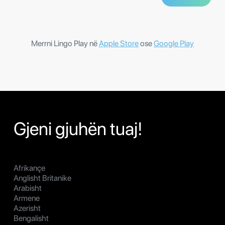
Merrni Lingo Play në
Apple Store
ose
Google Play
Gjeni gjuhën tuaj!
Afrikançe
Anglisht Britanike
Arabisht
Armene
Azerisht
Bengalisht