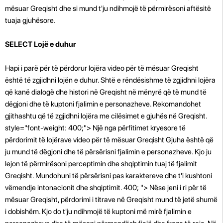
mësuar Greqisht dhe si mund t'ju ndihmojë të përmirësoni aftësitë
tuaja gjuhësore.
SELECT Lojë e duhur
Hapi i parë për të përdorur lojëra video për të mësuar Greqisht
është të zgjidhni lojën e duhur. Shtë e rëndësishme të zgjidhni lojëra
që kanë dialogë dhe histori në Greqisht në mënyrë që të mund të
dëgjoni dhe të kuptoni fjalimin e personazheve. Rekomandohet
gjithashtu që të zgjidhni lojëra me cilësimet e gjuhës në Greqisht.
style="font-weight: 400;"> Një nga përfitimet kryesore të
përdorimit të lojërave video për të mësuar Greqisht Gjuha është që
ju mund të dëgjoni dhe të përsërisni fjalimin e personazheve. Kjo ju
lejon të përmirësoni perceptimin dhe shqiptimin tuaj të fjalimit
Greqisht. Mundohuni të përsërisni pas karaktereve dhe t'i kushtoni
vëmendje intonacionit dhe shqiptimit. 400; "> Nëse jeni i ri për të
mësuar Greqisht, përdorimi i titrave në Greqisht mund të jetë shumë
i dobishëm. Kjo do t'ju ndihmojë të kuptoni më mirë fjalimin e