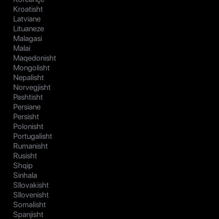
Kroatisht
Latviane
Lituaneze
Malagasi
Malai
Maqedonisht
Mongolisht
Nepalisht
Norvegjisht
Pashtisht
Persiane
Persisht
Polonisht
Portugalisht
Rumanisht
Rusisht
Shqip
Sinhala
Sllovakisht
Sllovenisht
Somalisht
Spanjisht