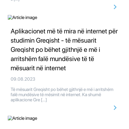
Aplikacionet më të mira në internet për
studimin Greqisht - të mësuarit
Greqisht po bëhet gjithnjë e më i
arritshëm falë mundësive të të
mësuarit në internet
09.08.2023
Të mësuarit Greqisht po bëhet gjithnjë e më i arritshëm
falë mundësive të mësimit në internet. Ka shumë
aplikacione Gre […]