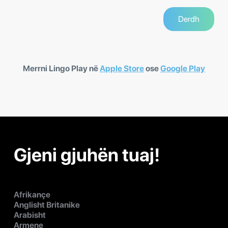
Merrni Lingo Play në
Apple Store
ose
Google Play
Gjeni gjuhën tuaj!
Afrikançe
Anglisht Britanike
Arabisht
Armene