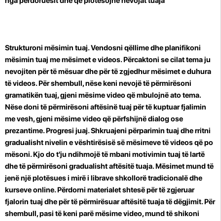
nga përdoruesit dhe që plotësojnë nevojat tuaja
Strukturoni mësimin tuaj. Vendosni qëllime dhe planifikoni
mësimin tuaj me mësimet e videos. Përcaktoni se cilat tema ju
nevojiten për të mësuar dhe për të zgjedhur mësimet e duhura
të videos. Për shembull, nëse keni nevojë të përmirësoni
gramatikën tuaj, gjeni mësime video që mbulojnë ato tema.
Nëse doni të përmirësoni aftësinë tuaj për të kuptuar fjalimin
me vesh, gjeni mësime video që përfshijnë dialog ose
prezantime. Progresi juaj. Shkruajeni përparimin tuaj dhe rritni
gradualisht nivelin e vështirësisë së mësimeve të videos që po
mësoni. Kjo do t'ju ndihmojë të mbani motivimin tuaj të lartë
dhe të përmirësoni gradualisht aftësitë tuaja. Mësimet mund të
jenë një plotësues i mirë i librave shkollorë tradicionalë dhe
kurseve online. Përdorni materialet shtesë për të zgjeruar
fjalorin tuaj dhe për të përmirësuar aftësitë tuaja të dëgjimit. Për
shembull, pasi të keni parë mësime video, mund të shikoni