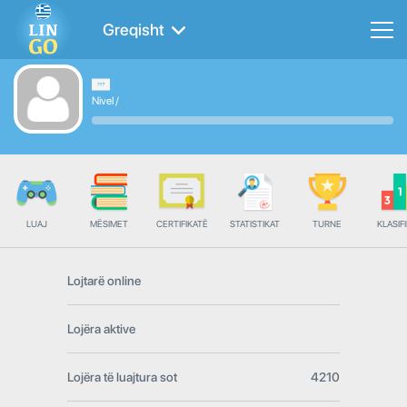
Greqisht
Nivel
/
LUAJ
MËSIMET
CERTIFIKATË
STATISTIKAT
TURNE
KLASIFI
Lojtarë online
Lojëra aktive
Lojëra të luajtura sot
4210