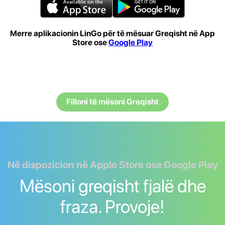
Merre aplikacionin LinGo për të mësuar Greqisht në App
Store ose
Google Play
Filloni të mësoni Greqisht
Në dispozicion në Apple Store ose Google Play
Mësoni greqisht fjalë dhe
fraza. Provoje!