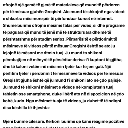
ofrojnë një gamë të gjerë të materialeve që mund të përdoren
për të mësuar gjuhën Greqisht. Ato mund të shkojnë nga videot
e shkurtra mësimore për të përfunduar kurset në internet.
Shumë burime ofrojnë mësime falas për video, si dhe programe
të paguara që mund të jenë më të strukturuara dhe më të
përshtatshme për studim serioz. Përparësitë e përdorimit të
mësimeve të videos për të mësuar Greqisht është se ato ju
lejojnë të mësoni me ritmin tuaj. Ju mund ta shikoni
përmbajtjen në mënyrë të përsëritur derisa t'i kuptoni të gjitha,
dhe të kaloni vetëm në mësimin tjetër kur të jeni gati. Një
përfitim tjetër i përdorimit të mësimeve të videos për të mësuar
Greqisht gjuha është që ju mund t'i shikoni ato në çdo pajisje.
Ju mund të shikoni mësimet e videos në kompjuterin tuaj,
tabletin ose smartphone, duke i bërë ato në dispozicion në çdo
kohë, kudo. Nga mësimet tuaja të videos, ju duhet të
të ndiqni
disa këshilla të thjeshta:
Gjeni burime cilësore. Kërkoni burime që kanë reagime pozitive