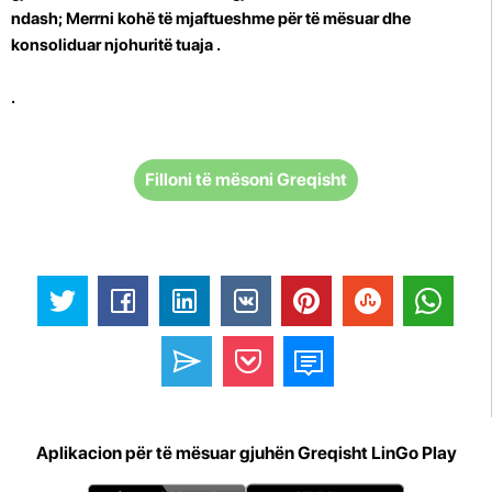
ndash; Merrni kohë të mjaftueshme për të mësuar dhe
konsoliduar njohuritë tuaja
.
.
Filloni të mësoni Greqisht
Aplikacion për të mësuar gjuhën Greqisht LinGo Play