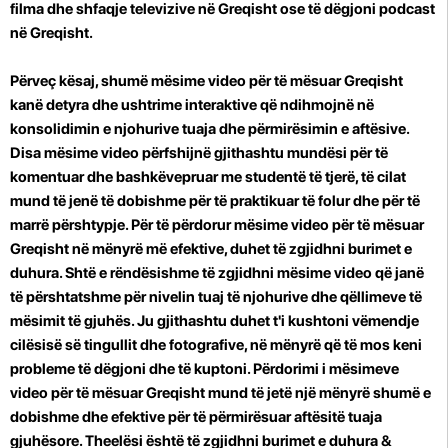
filma dhe shfaqje televizive në Greqisht ose të dëgjoni podcast
në Greqisht.
Përveç kësaj, shumë mësime video për të mësuar Greqisht
kanë
detyra dhe ushtrime interaktive
që ndihmojnë në
konsolidimin e njohurive tuaja dhe përmirësimin e aftësive.
Disa mësime video përfshijnë gjithashtu mundësi për të
komentuar dhe bashkëvepruar me studentë të tjerë, të cilat
mund të jenë të dobishme për të praktikuar të folur dhe për të
marrë përshtypje. Për të përdorur mësime video për të mësuar
Greqisht në mënyrë më efektive, duhet të zgjidhni burimet e
duhura. Shtë e rëndësishme të zgjidhni mësime video që janë
të përshtatshme për nivelin tuaj të njohurive dhe qëllimeve të
mësimit të gjuhës. Ju gjithashtu duhet t'i kushtoni vëmendje
cilësisë së tingullit dhe fotografive, në mënyrë që të mos keni
probleme të dëgjoni dhe të kuptoni. Përdorimi i mësimeve
video për të mësuar Greqisht mund të jetë një mënyrë shumë e
dobishme dhe efektive për të përmirësuar aftësitë tuaja
gjuhësore.
Theelësi është të zgjidhni burimet e duhura &