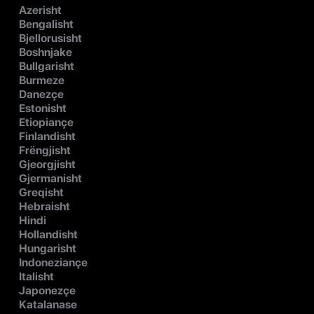
Azerisht
Bengalisht
Bjellorusisht
Boshnjake
Bullgarisht
Burmeze
Danezçe
Estonisht
Etiopiançe
Finlandisht
Frëngjisht
Gjeorgjisht
Gjermanisht
Greqisht
Hebraisht
Hindi
Hollandisht
Hungarisht
Indoneziançe
Italisht
Japonezçe
Katalanase