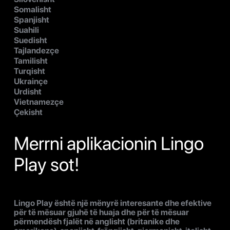
Somalisht
Spanjisht
Suahili
Suedisht
Tajlandezçe
Tamilisht
Turqisht
Ukrainçe
Urdisht
Vietnamezçe
Çekisht
Merrni aplikacionin Lingo
Play sot!
Lingo Play është një mënyrë interesante dhe efektive
për të mësuar gjuhë të huaja dhe për të mësuar
përmendësh fjalët në anglisht (britanike dhe