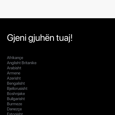
Gjeni gjuhën tuaj!
Afrikançe
Anglisht Britanike
Arabisht
Armene
Azerisht
Bengalisht
Bjellorusisht
Boshnjake
Bullgarisht
Burmeze
Danezçe
Estonisht