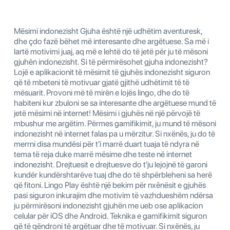
Mësimi indonezisht Gjuha është një udhëtim aventuresk,
dhe çdo fazë bëhet më interesante dhe argëtuese. Sa më i
lartë motivimi juaj, aq më e lehtë do të jetë për ju të mësoni
gjuhën indonezisht. Si të përmirësohet gjuha indonezisht?
Lojë e aplikacionit të mësimit të gjuhës indonezisht siguron
që të mbeteni të motivuar gjatë gjithë udhëtimit të të
mësuarit. Provoni më të mirën e lojës lingo, dhe do të
habiteni kur zbuloni se sa interesante dhe argëtuese mund të
jetë mësimi në internet! Mësimi i gjuhës në një përvojë të
mbushur me argëtim. Përmes gamifikimit, ju mund të mësoni
indonezisht në internet falas pa u mërzitur. Si nxënës, ju do të
merrni disa mundësi për t'i marrë duart tuaja të ndyra në
tema të reja duke marrë mësime dhe teste në internet
indonezisht. Drejtuesit e drejtuesve do t'ju lejojnë të garoni
kundër kundërshtarëve tuaj dhe do të shpërbleheni sa herë
që fitoni. Lingo Play është një bekim për nxënësit e gjuhës
pasi siguron inkurajim dhe motivim të vazhdueshëm ndërsa
ju përmirësoni indonezisht gjuhën me ueb ose aplikacion
celular për iOS dhe Android. Teknika e gamifikimit siguron
që të qëndroni të argëtuar dhe të motivuar. Si nxënës, ju