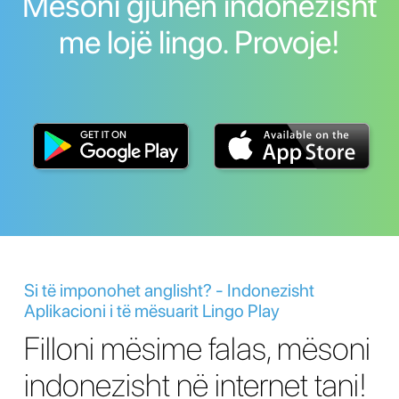
Mësoni gjuhën indonezisht
me lojë lingo. Provoje!
Si të imponohet anglisht? - Indonezisht
Aplikacioni i të mësuarit Lingo Play
Filloni mësime falas, mësoni
indonezisht në internet tani!