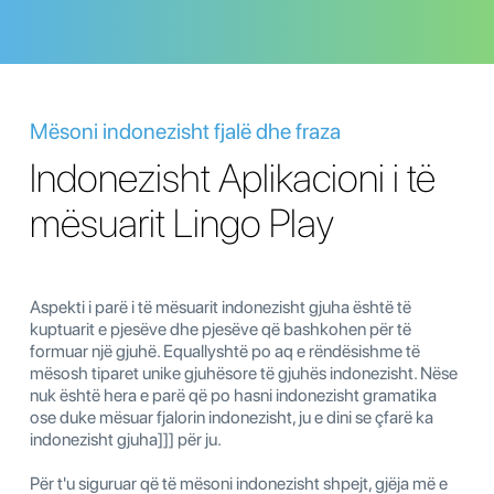
Mësoni indonezisht fjalë dhe fraza
Indonezisht Aplikacioni i të
mësuarit Lingo Play
Aspekti i parë i të mësuarit indonezisht gjuha është të
kuptuarit e pjesëve dhe pjesëve që bashkohen për të
formuar një gjuhë. Equallyshtë po aq e rëndësishme të
mësosh tiparet unike gjuhësore të gjuhës indonezisht. Nëse
nuk është hera e parë që po hasni indonezisht gramatika
ose duke mësuar fjalorin indonezisht, ju e dini se çfarë ka
indonezisht gjuha]]] për ju.
Për t'u siguruar që të mësoni indonezisht shpejt, gjëja më e