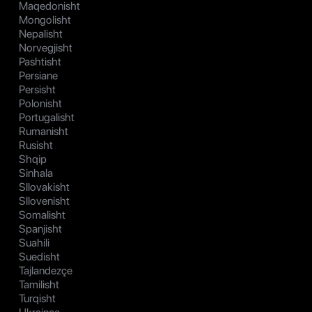
Maqedonisht
Mongolisht
Nepalisht
Norvegjisht
Pashtisht
Persiane
Persisht
Polonisht
Portugalisht
Rumanisht
Rusisht
Shqip
Sinhala
Sllovakisht
Sllovenisht
Somalisht
Spanjisht
Suahili
Suedisht
Tajlandezçe
Tamilisht
Turqisht