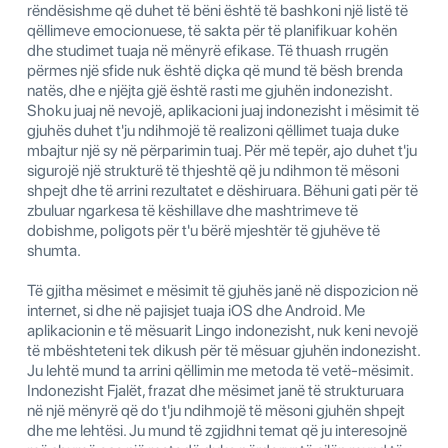
rëndësishme që duhet të bëni është të bashkoni një listë të
qëllimeve emocionuese, të sakta për të planifikuar kohën
dhe studimet tuaja në mënyrë efikase. Të thuash rrugën
përmes një sfide nuk është diçka që mund të bësh brenda
natës, dhe e njëjta gjë është rasti me gjuhën indonezisht.
Shoku juaj në nevojë, aplikacioni juaj indonezisht i mësimit të
gjuhës duhet t'ju ndihmojë të realizoni qëllimet tuaja duke
mbajtur një sy në përparimin tuaj. Për më tepër, ajo duhet t'ju
sigurojë një strukturë të thjeshtë që ju ndihmon të mësoni
shpejt dhe të arrini rezultatet e dëshiruara. Bëhuni gati për të
zbuluar ngarkesa të këshillave dhe mashtrimeve të
dobishme, poligots për t'u bërë mjeshtër të gjuhëve të
shumta.
Të gjitha mësimet e mësimit të gjuhës janë në dispozicion në
internet, si dhe në pajisjet tuaja iOS dhe Android. Me
aplikacionin e të mësuarit Lingo indonezisht, nuk keni nevojë
të mbështeteni tek dikush për të mësuar gjuhën indonezisht.
Ju lehtë mund ta arrini qëllimin me metoda të vetë-mësimit.
Indonezisht Fjalët, frazat dhe mësimet janë të strukturuara
në një mënyrë që do t'ju ndihmojë të mësoni gjuhën shpejt
dhe me lehtësi. Ju mund të zgjidhni temat që ju interesojnë