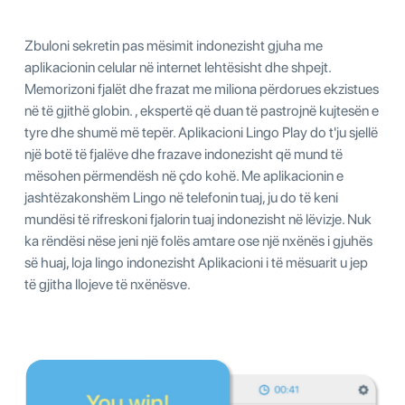
Zbuloni sekretin pas mësimit indonezisht gjuha me
aplikacionin celular në internet lehtësisht dhe shpejt.
Memorizoni fjalët dhe frazat me miliona përdorues ekzistues
në të gjithë globin. , ekspertë që duan të pastrojnë kujtesën e
tyre dhe shumë më tepër. Aplikacioni Lingo Play do t'ju sjellë
një botë të fjalëve dhe frazave indonezisht që mund të
mësohen përmendësh në çdo kohë. Me aplikacionin e
jashtëzakonshëm Lingo në telefonin tuaj, ju do të keni
mundësi të rifreskoni fjalorin tuaj indonezisht në lëvizje. Nuk
ka rëndësi nëse jeni një folës amtare ose një nxënës i gjuhës
së huaj, loja lingo indonezisht Aplikacioni i të mësuarit u jep
të gjitha llojeve të nxënësve.