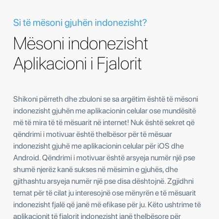
Si të mësoni gjuhën indonezisht?
Mësoni indonezisht
Aplikacioni i Fjalorit
Shikoni përreth dhe zbuloni se sa argëtim është të mësoni
indonezisht gjuhën me aplikacionin celular ose mundësitë
më të mira të të mësuarit në internet! Nuk është sekret që
qëndrimi i motivuar është thelbësor për të mësuar
indonezisht gjuhë me aplikacionin celular për iOS dhe
Android. Qëndrimi i motivuar është arsyeja numër një pse
shumë njerëz kanë sukses në mësimin e gjuhës, dhe
gjithashtu arsyeja numër një pse disa dështojnë. Zgjidhni
temat për të cilat ju interesojnë ose mënyrën e të mësuarit
indonezisht fjalë që janë më efikase për ju. Këto ushtrime të
aplikacionit të fjalorit indonezisht janë thelbësore për