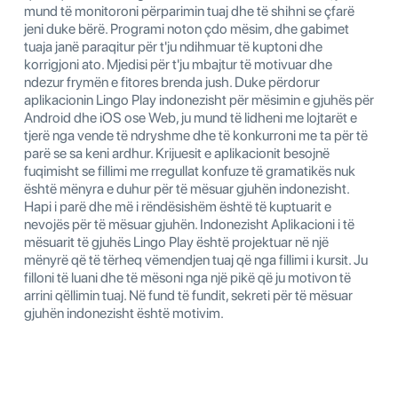
mund të monitoroni përparimin tuaj dhe të shihni se çfarë
jeni duke bërë. Programi noton çdo mësim, dhe gabimet
tuaja janë paraqitur për t'ju ndihmuar të kuptoni dhe
korrigjoni ato. Mjedisi për t'ju mbajtur të motivuar dhe
ndezur frymën e fitores brenda jush. Duke përdorur
aplikacionin Lingo Play indonezisht për mësimin e gjuhës për
Android dhe iOS ose Web, ju mund të lidheni me lojtarët e
tjerë nga vende të ndryshme dhe të konkurroni me ta për të
parë se sa keni ardhur. Krijuesit e aplikacionit besojnë
fuqimisht se fillimi me rregullat konfuze të gramatikës nuk
është mënyra e duhur për të mësuar gjuhën indonezisht.
Hapi i parë dhe më i rëndësishëm është të kuptuarit e
nevojës për të mësuar gjuhën. Indonezisht Aplikacioni i të
mësuarit të gjuhës Lingo Play është projektuar në një
mënyrë që të tërheq vëmendjen tuaj që nga fillimi i kursit. Ju
filloni të luani dhe të mësoni nga një pikë që ju motivon të
arrini qëllimin tuaj. Në fund të fundit, sekreti për të mësuar
gjuhën indonezisht është motivim.