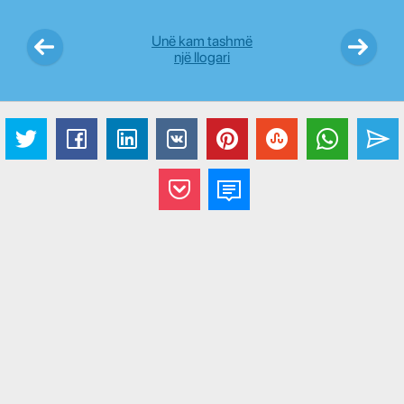
Unë kam tashmë
një llogari