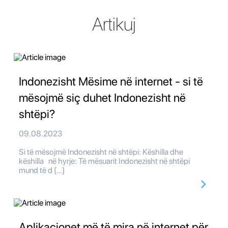
Artikuj
Indonezisht Mësime në internet - si të
mësojmë siç duhet Indonezisht në
shtëpi?
09.08.2023
Si të mësojmë Indonezisht në shtëpi: Këshilla dhe
këshilla në hyrje: Të mësuarit Indonezisht në shtëpi
mund të d […]
Aplikacionet më të mira në internet për