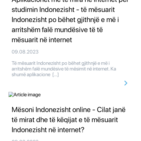
studimin Indonezisht - të mësuarit
Indonezisht po bëhet gjithnjë e më i
arritshëm falë mundësive të të
mësuarit në internet
09.08.2023
Të mësuarit Indonezisht po bëhet gjithnjë e më i
arritshëm falë mundësive të mësimit në internet. Ka
shumë aplikacione […]
Mësoni Indonezisht online - Cilat janë
të mirat dhe të këqijat e të mësuarit
Indonezisht në internet?