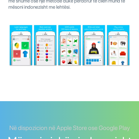
më shumë ose një metodë duke përdorur të cilën mund të
mësoni indonezisht me lehtësi.
Në dispozicion në Apple Store ose Google Play