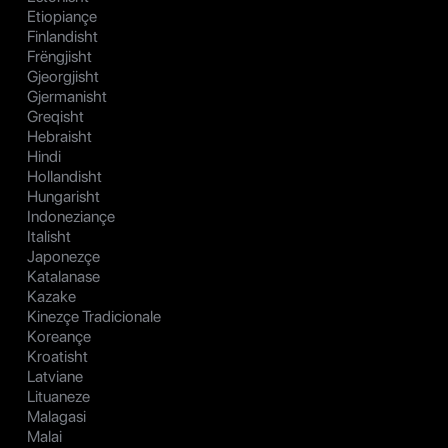
Etiopiançe
Finlandisht
Frëngjisht
Gjeorgjisht
Gjermanisht
Greqisht
Hebraisht
Hindi
Hollandisht
Hungarisht
Indoneziançe
Italisht
Japonezçe
Katalanase
Kazake
Kinezçe Tradicionale
Koreançe
Kroatisht
Latviane
Lituaneze
Malagasi
Malai