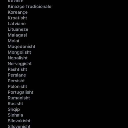
Kazake
Kinezçe Tradicionale
Koreançe
Kroatisht
Latviane
Lituaneze
Malagasi
Malai
Maqedonisht
Mongolisht
Nepalisht
Norvegjisht
Pashtisht
Persiane
Persisht
Polonisht
Portugalisht
Rumanisht
Rusisht
Shqip
Sinhala
Sllovakisht
Sllovenisht