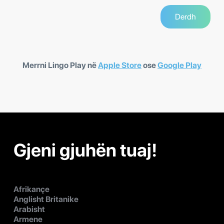
Merrni Lingo Play në
Apple Store
ose
Google Play
Gjeni gjuhën tuaj!
Afrikançe
Anglisht Britanike
Arabisht
Armene