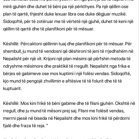
mirë gjuhën dhe duhet të bëni pa një përkthyes. Pa një qëllim ose
plan të qartë, thjesht duke lexuar libra ose duke dëgjuar muzikë.
Sidoqoftë, për të zotëruar me të vërtetë një gjuhë, duhet të keni një
qëllim të qartë dhe të planifikoni për të mësuar.
Këshillë: Përcaktoni qëllimin tuaj dhe planifikoni për të mësuar. Për
shembull, ju mund të vendosni që dëshironi të jeni të rrjedhshëm në
Nepalisht për një vit. Krijoni një plan mësimi që përfshin metoda të
ndryshme mësimore dhe praktikë të rregullt. Nepalisht nga frika e
bërjes së gabimeve ose mos kuptimi i një folësi vendas. Sidoqoftë,
kjo mund të pengojë zhvillimin e aftësive të të folurit dhe të të
kuptuarit.
Këshillë: Mos kini frikë të bëni gabime dhe të flisni gjuhën. Okshtë në
rregull, dhe ju mund të mësoni prej saj. Flisni me folësit vendas,
merrni pjesë në biseda në Nepalisht dhe mos kini frikë të përdorni
fjalë dhe fraza të reja. "