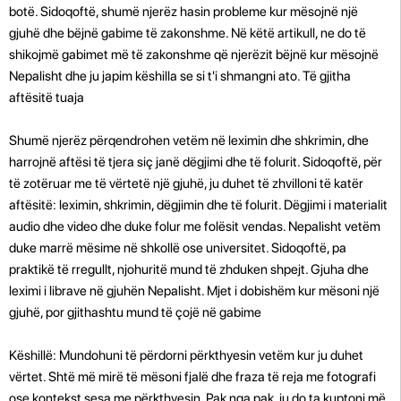
botë. Sidoqoftë, shumë njerëz hasin probleme kur mësojnë një
gjuhë dhe bëjnë gabime të zakonshme. Në këtë artikull, ne do të
shikojmë gabimet më të zakonshme që njerëzit bëjnë kur mësojnë
Nepalisht dhe ju japim këshilla se si t'i shmangni ato. Të gjitha
aftësitë tuaja
Shumë njerëz përqendrohen vetëm në leximin dhe shkrimin, dhe
harrojnë aftësi të tjera siç janë dëgjimi dhe të folurit. Sidoqoftë, për
të zotëruar me të vërtetë një gjuhë, ju duhet të zhvilloni të katër
aftësitë: leximin, shkrimin, dëgjimin dhe të folurit. Dëgjimi i materialit
audio dhe video dhe duke folur me folësit vendas. Nepalisht vetëm
duke marrë mësime në shkollë ose universitet. Sidoqoftë, pa
praktikë të rregullt, njohuritë mund të zhduken shpejt. Gjuha dhe
leximi i librave në gjuhën Nepalisht. Mjet i dobishëm kur mësoni një
gjuhë, por gjithashtu mund të çojë në gabime
Këshillë: Mundohuni të përdorni përkthyesin vetëm kur ju duhet
vërtet. Shtë më mirë të mësoni fjalë dhe fraza të reja me fotografi
ose kontekst sesa me përkthyesin. Pak nga pak, ju do ta kuptoni më