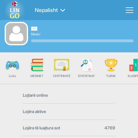
Nepalisht
Nivel
/
LUAJ
MËSIMET
CERTIFIKATË
STATISTIKAT
TURNE
KLASIFI
Lojtarë online
Lojëra aktive
Lojëra të luajtura sot
4769