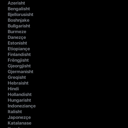
Azerisht
Bengalisht
Bjellorusisht
Boshnjake
Bullgarisht
Burmeze
Danezçe
Estonisht
Etiopiançe
Finlandisht
Frëngjisht
Gjeorgjisht
Gjermanisht
Greqisht
Hebraisht
Hindi
Hollandisht
Hungarisht
Indoneziançe
Italisht
Japonezçe
Katalanase