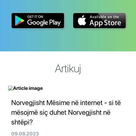
Artikuj
Norvegjisht Mësime në internet - si të
mësojmë siç duhet Norvegjisht në
shtëpi?
09.08.2023