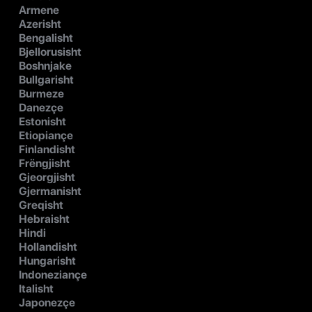
Armene
Azerisht
Bengalisht
Bjellorusisht
Boshnjake
Bullgarisht
Burmeze
Danezçe
Estonisht
Etiopiançe
Finlandisht
Frëngjisht
Gjeorgjisht
Gjermanisht
Greqisht
Hebraisht
Hindi
Hollandisht
Hungarisht
Indoneziançe
Italisht
Japonezçe