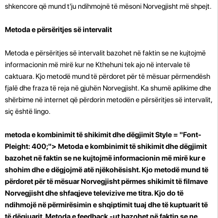
shkencore që mund t'ju ndihmojnë të mësoni Norvegjisht më shpejt.
Metoda e përsëritjes së intervalit
Metoda e përsëritjes së intervalit bazohet në faktin se ne kujtojmë
informacionin më mirë kur ne Kthehuni tek ajo në intervale të
caktuara. Kjo metodë mund të përdoret për të mësuar përmendësh
fjalë dhe fraza të reja në gjuhën Norvegjisht. Ka shumë aplikime dhe
shërbime në internet që përdorin metodën e përsëritjes së intervalit,
siç është lingo.
metoda e kombinimit të shikimit dhe dëgjimit Style = "Font-
Pleight: 400;"> Metoda e kombinimit të shikimit dhe dëgjimit
bazohet në faktin se ne kujtojmë informacionin më mirë kur e
shohim dhe e dëgjojmë atë njëkohësisht. Kjo metodë mund të
përdoret për të mësuar Norvegjisht përmes shikimit të filmave
Norvegjisht dhe shfaqjeve televizive me titra. Kjo do të
ndihmojë në përmirësimin e shqiptimit tuaj dhe të kuptuarit të
të dëgjuarit. Metoda e feedback -ut bazohet në faktin se ne