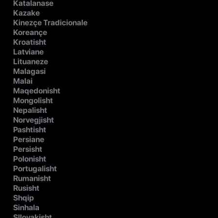
Katalanase
Kazake
Kinezçe Tradicionale
Koreançe
Kroatisht
Latviane
Lituaneze
Malagasi
Malai
Maqedonisht
Mongolisht
Nepalisht
Norvegjisht
Pashtisht
Persiane
Persisht
Polonisht
Portugalisht
Rumanisht
Rusisht
Shqip
Sinhala
Sllovakisht