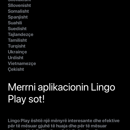
Sllovenisht
Somalisht
Spanjisht
Suahili
Suedisht
Tajlandezçe
Tamilisht
Turqisht
Ukrainçe
Urdisht
Vietnamezçe
Çekisht
Merrni aplikacionin Lingo
Play sot!
Lingo Play është një mënyrë interesante dhe efektive
për të mësuar gjuhë të huaja dhe për të mësuar