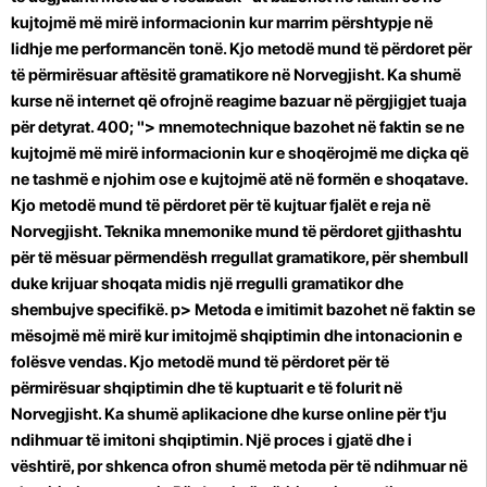
kujtojmë më mirë informacionin kur marrim përshtypje në
lidhje me performancën tonë. Kjo metodë mund të përdoret për
të përmirësuar aftësitë gramatikore në Norvegjisht. Ka shumë
kurse në internet që ofrojnë reagime bazuar në përgjigjet tuaja
për detyrat. 400; "> mnemotechnique bazohet në faktin se ne
kujtojmë më mirë informacionin kur e shoqërojmë me diçka që
ne tashmë e njohim ose e kujtojmë atë në formën e shoqatave.
Kjo metodë mund të përdoret për të kujtuar fjalët e reja në
Norvegjisht. Teknika mnemonike mund të përdoret gjithashtu
për të mësuar përmendësh rregullat gramatikore, për shembull
duke krijuar shoqata midis një rregulli gramatikor dhe
shembujve specifikë. p>
Metoda e imitimit bazohet në faktin se
mësojmë më mirë kur imitojmë shqiptimin dhe intonacionin e
folësve vendas. Kjo metodë mund të përdoret për të
përmirësuar shqiptimin dhe të kuptuarit e të folurit në
Norvegjisht. Ka shumë aplikacione dhe kurse online për t'ju
ndihmuar të imitoni shqiptimin. Një proces i gjatë dhe i
vështirë, por shkenca ofron shumë metoda për të ndihmuar në