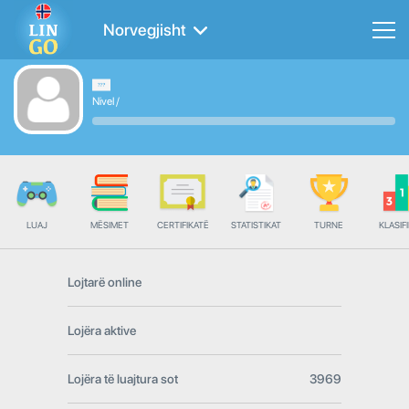
Norvegjisht
Nivel
/
LUAJ
MËSIMET
CERTIFIKATË
STATISTIKAT
TURNE
KLASIFI
Lojtarë online
Lojëra aktive
Lojëra të luajtura sot
3969