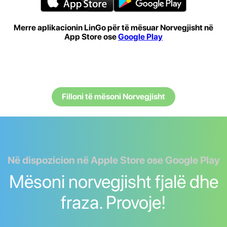
Merre aplikacionin LinGo për të mësuar Norvegjisht në
App Store ose
Google Play
Filloni të mësoni Norvegjisht
Në dispozicion në Apple Store ose Google Play
Mësoni norvegjisht fjalë dhe
fraza. Provoje!