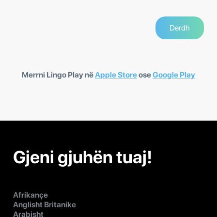
Merrni Lingo Play në
Apple Store
ose
Google Play
Gjeni gjuhën tuaj!
Afrikançe
Anglisht Britanike
Arabisht