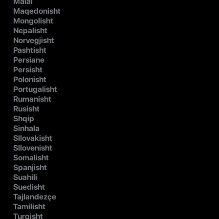
Malai
Maqedonisht
Mongolisht
Nepalisht
Norvegjisht
Pashtisht
Persiane
Persisht
Polonisht
Portugalisht
Rumanisht
Rusisht
Shqip
Sinhala
Sllovakisht
Sllovenisht
Somalisht
Spanjisht
Suahili
Suedisht
Tajlandezçe
Tamilisht
Turqisht