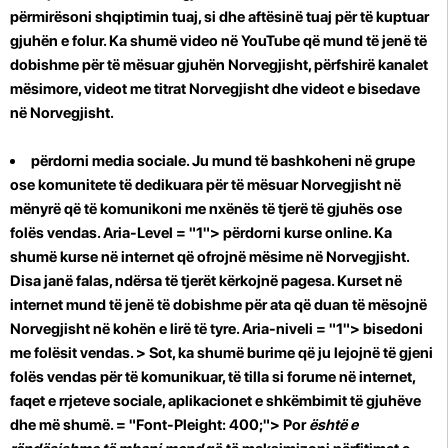
përmirësoni shqiptimin tuaj, si dhe aftësinë tuaj për të kuptuar
gjuhën e folur. Ka shumë video në YouTube që mund të jenë të
dobishme për të mësuar gjuhën Norvegjisht, përfshirë kanalet
mësimore, videot me titrat Norvegjisht dhe videot e bisedave
në Norvegjisht.
përdorni media sociale. Ju mund të bashkoheni në grupe
ose komunitete të dedikuara për të mësuar Norvegjisht në
mënyrë që të komunikoni me nxënës të tjerë të gjuhës ose
folës vendas. Aria-Level = "1">
përdorni kurse online.
Ka
shumë kurse në internet që ofrojnë mësime në Norvegjisht.
Disa janë falas, ndërsa të tjerët kërkojnë pagesa. Kurset në
internet mund të jenë të dobishme për ata që duan të mësojnë
Norvegjisht në kohën e lirë të tyre. Aria-niveli = "1">
bisedoni
me folësit vendas. > Sot, ka shumë burime që ju lejojnë të gjeni
folës vendas për të komunikuar, të tilla si forume në internet,
faqet e rrjeteve sociale, aplikacionet e shkëmbimit të gjuhëve
dhe më shumë. = "Font-Pleight: 400;"> Por
është e