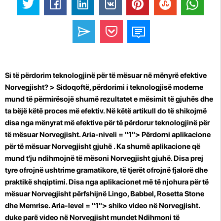
Si të përdorim teknologjinë për të mësuar në mënyrë efektive
Norvegjisht? > Sidoqoftë, përdorimi i teknologjisë moderne
mund të përmirësojë shumë rezultatet e mësimit të gjuhës dhe
ta bëjë këtë proces më efektiv. Në këtë artikull do të shikojmë
disa nga mënyrat më efektive për të përdorur teknologjinë për
të mësuar Norvegjisht. Aria-niveli = "1">
Përdorni aplikacione
për të mësuar Norvegjisht gjuhë
. Ka shumë aplikacione që
mund t'ju ndihmojnë të mësoni Norvegjisht gjuhë. Disa prej
tyre ofrojnë ushtrime gramatikore, të tjerët ofrojnë fjalorë dhe
praktikë shqiptimi. Disa nga aplikacionet më të njohura për të
mësuar Norvegjisht përfshijnë Lingo, Babbel, Rosetta Stone
dhe Memrise. Aria-level = "1">
shiko video në Norvegjisht.
duke parë video në Norvegjisht mundet Ndihmoni të