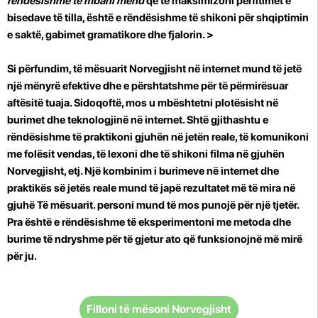
rëndësishme të mbani mend
që të maksimizoni përfitimet e
bisedave të tilla, është e rëndësishme të shikoni për shqiptimin
e saktë, gabimet gramatikore dhe fjalorin. >
Si përfundim, të mësuarit Norvegjisht në internet mund të jetë
një mënyrë efektive dhe e përshtatshme për të përmirësuar
aftësitë tuaja. Sidoqoftë, mos u mbështetni plotësisht në
burimet dhe teknologjinë në internet. Shtë gjithashtu e
rëndësishme të praktikoni gjuhën në jetën reale, të komunikoni
me folësit vendas, të lexoni dhe të shikoni filma në gjuhën
Norvegjisht, etj. Një kombinim i burimeve në internet dhe
praktikës së jetës reale mund të japë rezultatet më të mira në
gjuhë Të mësuarit. personi mund të mos punojë për një tjetër.
Pra
është e rëndësishme të eksperimentoni me metoda dhe
burime të ndryshme për të gjetur ato që funksionojnë më mirë
për ju.
Filloni të mësoni Norvegjisht