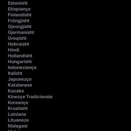
Estonisht
Etiopiançe
Finlandisht
Frëngjisht
Gjeorgjisht
Gjermanisht
Greqisht
Hebraisht
Hindi
Hollandisht
Hungarisht
Indoneziançe
Italisht
Japonezçe
Katalanase
Kazake
Kinezçe Tradicionale
Koreançe
Kroatisht
Latviane
Lituaneze
Malagasi