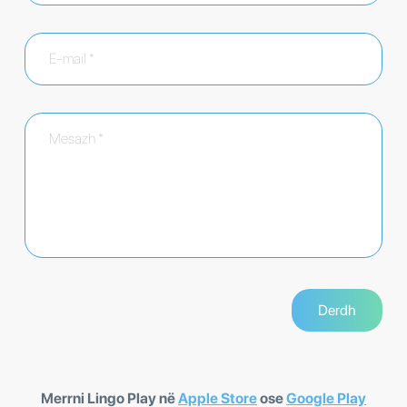
Merrni Lingo Play në
Apple Store
ose
Google Play