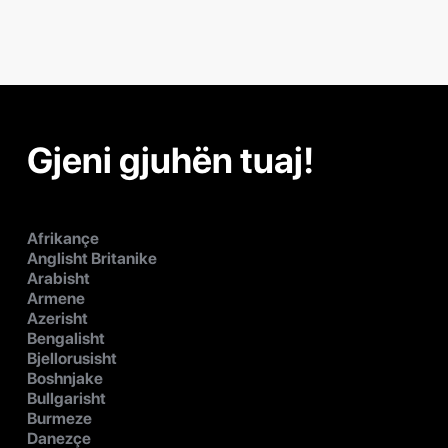
Gjeni gjuhën tuaj!
Afrikançe
Anglisht Britanike
Arabisht
Armene
Azerisht
Bengalisht
Bjellorusisht
Boshnjake
Bullgarisht
Burmeze
Danezçe