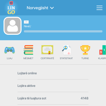
Norvegjisht
Nivel
/
LUAJ
MËSIMET
CERTIFIKATË
STATISTIKAT
TURNE
KLASIFI
Lojtarë online
Lojëra aktive
Lojëra të luajtura sot
4148