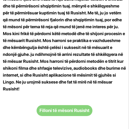
dhe të përmirësoni shqiptimin tuaj. mënyrë e shkëlqyeshme
për të përmirësuar kuptimin tuaj të Rusisht. Me të, ju jo vetëm
që mund të përmirësoni fjalorin dhe shqiptimin tuaj, por edhe
të mësoni për tema të reja që mund të jenë me interes për ju.
Mos kini frikë të përdorni këtë metodë dhe të shijoni procesin e
të mësuarit Rusisht. Mos harroni se praktika e vazhdueshme
dhe këmbëngulja është çelësi i suksesit në të mësuarit e
ndonjë gjuhe. ju ndihmojnë të arrini rezultate të shkëlqyera në
të mësuar Rusisht. Mos harroni të përdorni metodën e titrit kur
shikoni filma dhe shfaqje televizive, audiobooks dhe burime në
internet, si dhe Rusisht aplikacione të mësimit të gjuhës si
Lingo. Ne ju urojmë suksese dhe fat të mirë në të mësuar
Rusisht!
Filloni të mësoni Rusisht