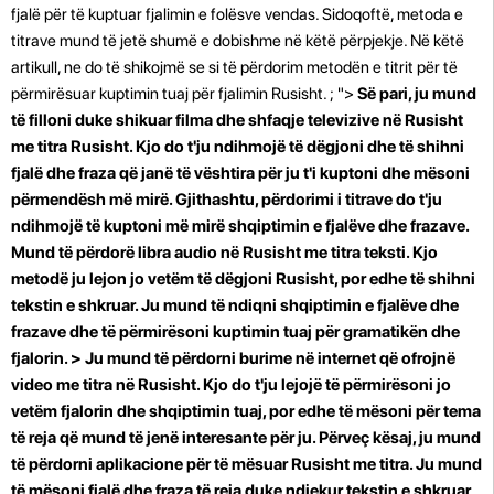
fjalë për të kuptuar fjalimin e folësve vendas. Sidoqoftë, metoda e
titrave mund të jetë shumë e dobishme në këtë përpjekje. Në këtë
artikull, ne do të shikojmë se si të përdorim metodën e titrit për të
përmirësuar kuptimin tuaj për fjalimin Rusisht. ; ">
Së pari, ju mund
të filloni duke shikuar filma dhe shfaqje televizive në Rusisht
me titra Rusisht. Kjo do t'ju ndihmojë të dëgjoni dhe të shihni
fjalë dhe fraza që janë të vështira për ju t'i kuptoni dhe mësoni
përmendësh më mirë. Gjithashtu, përdorimi i titrave do t'ju
ndihmojë të kuptoni më mirë shqiptimin e fjalëve dhe frazave.
Mund të përdorë libra audio në Rusisht me titra teksti. Kjo
metodë ju lejon jo vetëm të dëgjoni Rusisht, por edhe të shihni
tekstin e shkruar. Ju mund të ndiqni shqiptimin e fjalëve dhe
frazave dhe të përmirësoni kuptimin tuaj për gramatikën dhe
fjalorin. > Ju mund të përdorni burime në internet që ofrojnë
video me titra në Rusisht. Kjo do t'ju lejojë të përmirësoni jo
vetëm fjalorin dhe shqiptimin tuaj, por edhe të mësoni për tema
të reja që mund të jenë interesante për ju. Përveç kësaj, ju mund
të përdorni aplikacione për të mësuar Rusisht me titra. Ju mund
të mësoni fjalë dhe fraza të reja duke ndjekur tekstin e shkruar