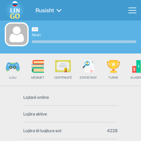
Rusisht
Nivel
/
LUAJ
MËSIMET
CERTIFIKATË
STATISTIKAT
TURNE
KLASIFI
Lojtarë online
Lojëra aktive
Lojëra të luajtura sot
4228