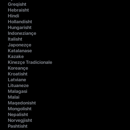
Greqisht
Hebraisht
Hindi
Hollandisht
Hungarisht
Indoneziançe
Italisht
Japonezçe
Katalanase
Kazake
Kinezçe Tradicionale
Koreançe
Kroatisht
Latviane
Lituaneze
Malagasi
Malai
Maqedonisht
Mongolisht
Nepalisht
Norvegjisht
Pashtisht