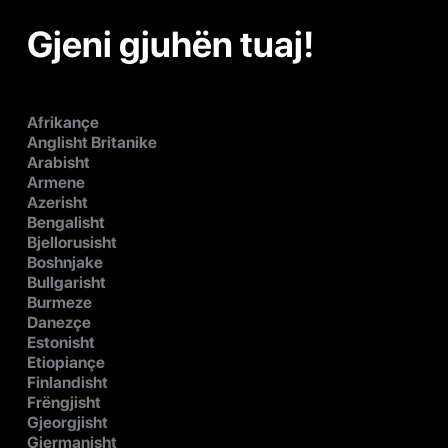
Gjeni gjuhën tuaj!
Afrikançe
Anglisht Britanike
Arabisht
Armene
Azerisht
Bengalisht
Bjellorusisht
Boshnjake
Bullgarisht
Burmeze
Danezçe
Estonisht
Etiopiançe
Finlandisht
Frëngjisht
Gjeorgjisht
Gjermanisht