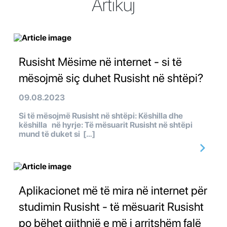
Artikuj
Rusisht Mësime në internet - si të
mësojmë siç duhet Rusisht në shtëpi?
09.08.2023
Si të mësojmë Rusisht në shtëpi: Këshilla dhe
këshilla në hyrje: Të mësuarit Rusisht në shtëpi
mund të duket si […]
Aplikacionet më të mira në internet për
studimin Rusisht - të mësuarit Rusisht
po bëhet gjithnjë e më i arritshëm falë