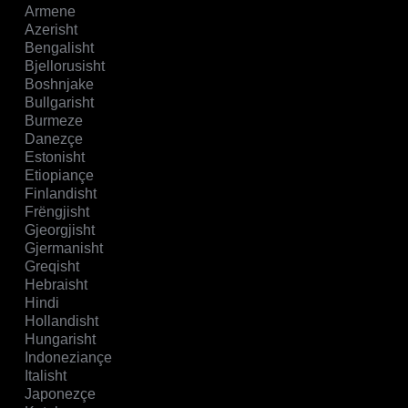
Armene
Azerisht
Bengalisht
Bjellorusisht
Boshnjake
Bullgarisht
Burmeze
Danezçe
Estonisht
Etiopiançe
Finlandisht
Frëngjisht
Gjeorgjisht
Gjermanisht
Greqisht
Hebraisht
Hindi
Hollandisht
Hungarisht
Indoneziançe
Italisht
Japonezçe