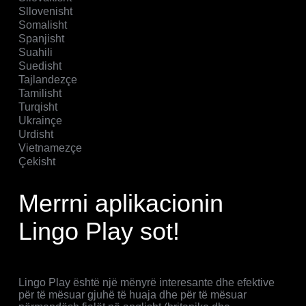
Sllovenisht
Somalisht
Spanjisht
Suahili
Suedisht
Tajlandezçe
Tamilisht
Turqisht
Ukrainçe
Urdisht
Vietnamezçe
Çekisht
Merrni aplikacionin
Lingo Play sot!
Lingo Play është një mënyrë interesante dhe efektive
për të mësuar gjuhë të huaja dhe për të mësuar