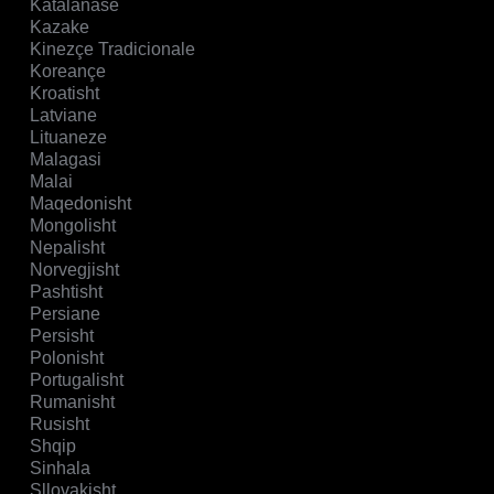
Katalanase
Kazake
Kinezçe Tradicionale
Koreançe
Kroatisht
Latviane
Lituaneze
Malagasi
Malai
Maqedonisht
Mongolisht
Nepalisht
Norvegjisht
Pashtisht
Persiane
Persisht
Polonisht
Portugalisht
Rumanisht
Rusisht
Shqip
Sinhala
Sllovakisht