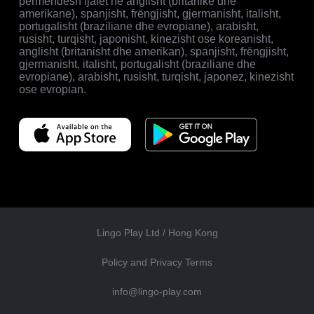
përmendësh fjalët në anglisht (britanike dhe
amerikane), spanjisht, frëngjisht, gjermanisht, italisht,
portugalisht (braziliane dhe evropiane), arabisht,
rusisht, turqisht, japonisht, kinezisht ose koreanisht,
anglisht (britanisht dhe amerikan), spanjisht, frëngjisht,
gjermanisht, italisht, portugalisht (braziliane dhe
evropiane), arabisht, rusisht, turqisht, japonez, kinezisht
ose evropian.
Lingo Play Ltd /
Hong Kong
Policy and Privacy Terms
info@lingo-play.com