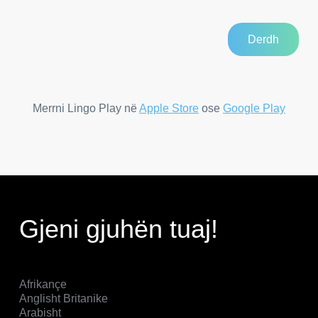
Merrni Lingo Play në
Apple Store
ose
Google Play
Gjeni gjuhën tuaj!
Afrikançe
Anglisht Britanike
Arabisht