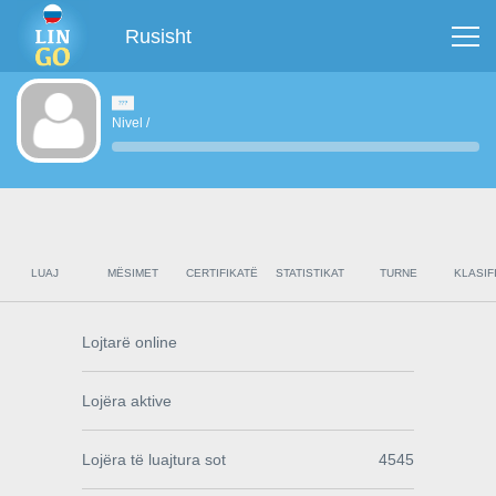
Rusisht
Nivel
/
LUAJ
MËSIMET
CERTIFIKATË
STATISTIKAT
TURNE
KLASIF
Lojtarë online
Lojëra aktive
Lojëra të luajtura sot
4545