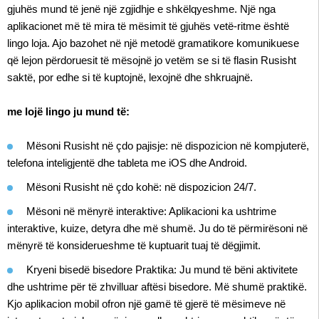
gjuhës mund të jenë një zgjidhje e shkëlqyeshme. Një nga
aplikacionet më të mira të mësimit të gjuhës vetë-ritme është
lingo loja. Ajo bazohet në një metodë gramatikore komunikuese
që lejon përdoruesit të mësojnë jo vetëm se si të flasin Rusisht
saktë, por edhe si të kuptojnë, lexojnë dhe shkruajnë.
me lojë lingo ju mund të:
Mësoni Rusisht në çdo pajisje: në dispozicion në kompjuterë,
telefona inteligjentë dhe tableta me iOS dhe Android.
Mësoni Rusisht në çdo kohë: në dispozicion 24/7.
Mësoni në mënyrë interaktive: Aplikacioni ka ushtrime
interaktive, kuize, detyra dhe më shumë. Ju do të përmirësoni në
mënyrë të konsiderueshme të kuptuarit tuaj të dëgjimit.
Kryeni bisedë bisedore Praktika: Ju mund të bëni aktivitete
dhe ushtrime për të zhvilluar aftësi bisedore. Më shumë praktikë.
Kjo aplikacion mobil ofron një gamë të gjerë të mësimeve në