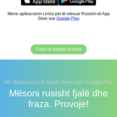
Merre aplikacionin LinGo për të mësuar Rusisht në App
Store ose
Google Play
Filloni të mësoni Rusisht
Në dispozicion në Apple Store ose Google Play
Mësoni rusisht fjalë dhe
fraza. Provoje!