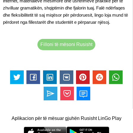
internet, materialeve mësimore dhe ushtrimeve praktike për të
zhvilluar gramatikën, shqiptimin dhe fjalorin tuaj. Falë ndërfaqes
dhe fleksibilitetit të saj miqësor për përdoruesit, lingo loja mund të
përdoret nga fillestarët dhe studentët e përparuar njësoj.
Filloni të mësoni Rusisht
Aplikacion për të mësuar gjuhën Rusisht LinGo Play