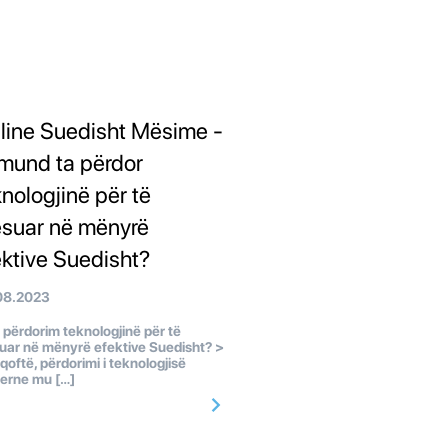
line Suedisht Mësime -
 mund ta përdor
knologjinë për të
suar në mënyrë
ektive Suedisht?
08.2023
ë përdorim teknologjinë për të
ar në mënyrë efektive Suedisht? >
qoftë, përdorimi i teknologjisë
erne mu […]