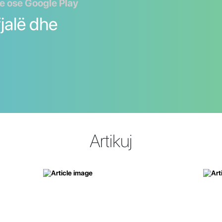
e ose Google Play
jalë dhe
Artikuj