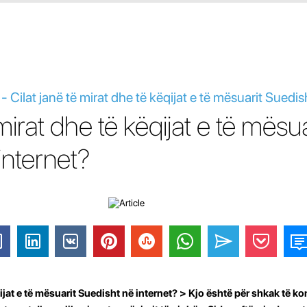
 Cilat janë të mirat dhe të këqijat e të mësuarit Suedis
 mirat dhe të këqijat e të mësua
internet?
qijat e të mësuarit Suedisht në internet? > Kjo është për shkak të k