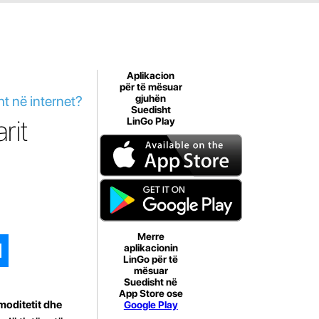
Aplikacion
për të mësuar
ht në internet?
gjuhën
Suedisht
rit
LinGo Play
Merre
aplikacionin
LinGo për të
mësuar
Suedisht në
App Store ose
omoditetit dhe
Google Play