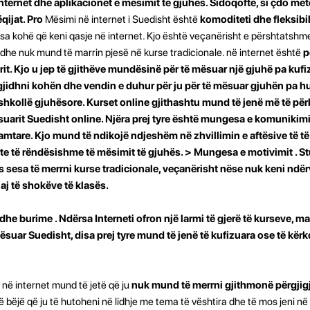
nternet dhe aplikacionet e mësimit të gjuhës. Sidoqoftë, si çdo meto
ëqijat. Pro
Mësimi në internet i Suedisht është
komoditeti dhe fleksibil
 sa kohë që keni qasje në internet. Kjo është veçanërisht e përshtatshme
dhe nuk mund të marrin pjesë në kurse tradicionale. në internet është
p
it. Kjo u jep të gjithëve mundësinë për të mësuar një gjuhë pa kuf
gjidhni kohën dhe vendin e duhur për ju për të mësuar gjuhën pa
hkollë gjuhësore. Kurset online gjithashtu mund të jenë më të pë
suarit Suedisht online. Njëra prej tyre është
mungesa e komunikimit 
mtare. Kjo mund të ndikojë ndjeshëm në zhvillimin e aftësive të të 
ekte të rëndësishme të mësimit të gjuhës. >
Mungesa e motivimit
. S
sesa të merrni kurse tradicionale, veçanërisht nëse nuk keni ndërv
uaj të shokëve të klasës.
e dhe burime
. Ndërsa Interneti ofron një larmi të gjerë të kurseve, m
ësuar Suedisht, disa prej tyre mund të jenë të kufizuara ose të kërk
 në internet mund të jetë që ju
nuk mund të merrni gjithmonë përgjigj
 bëjë që ju të hutoheni në lidhje me tema të vështira dhe të mos jeni në