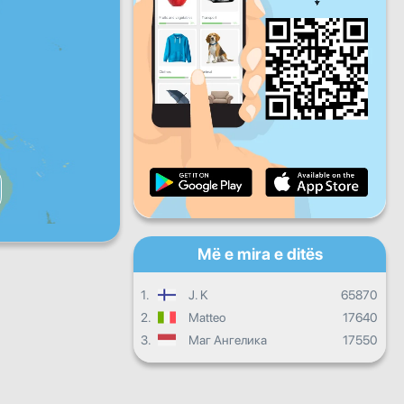
Pre
Shtu
Die
Progresi i përditshëm
Progresi mujor
Certifikatë
Progresi i përgjithshëm
Më e mira e ditës
1.
J. K
65870
2.
Matteo
17640
3.
Маг Ангелика
17550