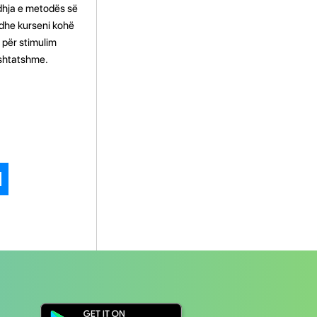
edhja e metodës së
 dhe kurseni kohë
 për stimulim
rshtatshme.