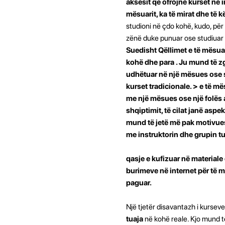
aksesit që ofrojnë kurset në i
mësuarit, ka të mirat dhe të k
studioni në çdo kohë, kudo, për
zënë duke punuar ose studiuar 
Suedisht Qëllimet e të mësuar
kohë dhe para
. Ju mund të z
udhëtuar në një mësues ose s
kurset tradicionale. >
e të më
me një mësues ose një folës a
shqiptimit, të cilat janë asp
mund të jetë më pak motivues 
me ​​instruktorin dhe grupin t
qasje e kufizuar në material
burimeve në internet për të m
paguar.
Një tjetër disavantazh i kurseve
tuaja
në kohë reale. Kjo mund të