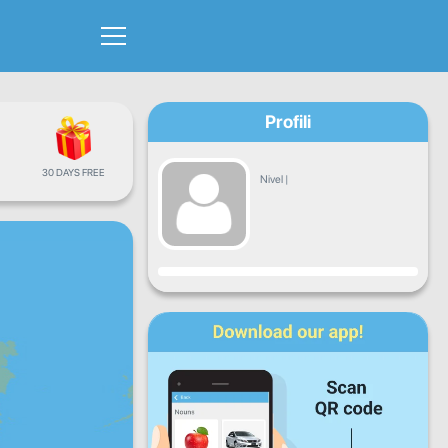
Profili
30 DAYS FREE
Nivel
|
Progresi
Hën
Mar
Mër
Enj