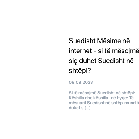
Suedisht Mësime në
internet - si të mësojm
siç duhet Suedisht në
shtëpi?
09.08.2023
Si të mësojmë Suedisht në shtëpi:
Këshilla dhe këshilla në hyrje: Të
mësuarit Suedisht në shtëpi mund t
duket s […]