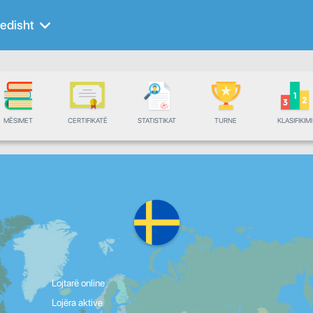
edisht
MËSIMET
CERTIFIKATË
STATISTIKAT
TURNE
KLASIFIKIMI
Lojtarë online
Lojëra aktive