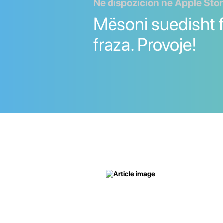
Në dispozicion në Apple Stor
Mësoni suedisht f
fraza. Provoje!