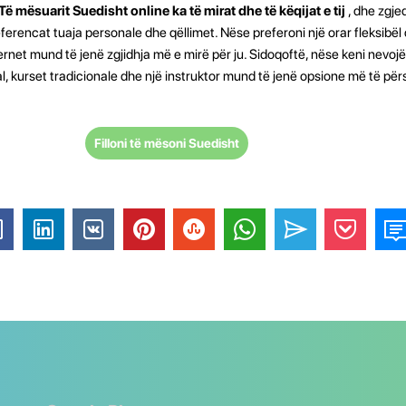
Të mësuarit Suedisht online ka të mirat dhe të këqijat e tij
, dhe zgj
ferencat tuaja personale dhe qëllimet. Nëse preferoni një orar fleksibël
ernet mund të jenë zgjidhja më e mirë për ju. Sidoqoftë, nëse keni nevojë
, kurset tradicionale dhe një instruktor mund të jenë opsione më të pë
Filloni të mësoni Suedisht