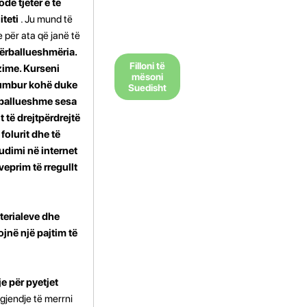
dë tjetër e të
iteti
. Ju mund të
 për ata që janë të
ërballueshmëria.
Filloni të
izime.
Kurseni
mësoni
 humbur kohë duke
Suedisht
rballueshme sesa
të drejtpërdrejtë
folurit dhe të
tudimi në internet
eprim të rregullt
aterialeve dhe
ojnë një pajtim të
e për pyetjet
 gjendje të merrni