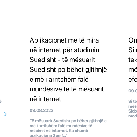
Aplikacionet më të mira
On
ë
në internet për studimin
Si
Suedisht - të mësuarit
te
Suedisht po bëhet gjithnjë
më
e më i arritshëm falë
ef
mundësive të të mësuarit
09.
në internet
ë
Si t
mësu
09.08.2023
Sido
mod
Të mësuarit Suedisht po bëhet gjithnjë e
më i arritshëm falë mundësive të
mësimit në internet. Ka shumë
aplikacione Sue […]