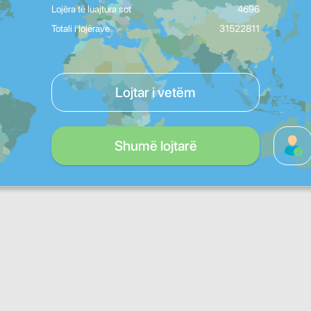
Lojëra të luajtura sot
4696
Totali i lojërave
31522811
Lojtar i vetëm
Shumë lojtarë