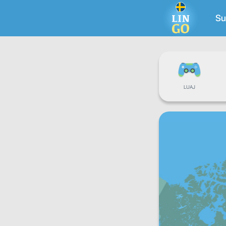
Su
LUAJ