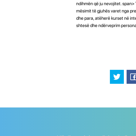
ndihmën që ju nevojitet. span>
mësimit të gjuhës varet nga pre
dhe para, atëherë kurset në int
shtesë dhe ndërveprim personal