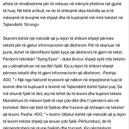
aftësi të rëndësishme për të mësuar në mënyrë efektive një gjuhë
të huaj. Në këtë artikull, ne do të shikojmë disa këshilla se si të
mësojmë të lexojmë më shpejt dhe të kuptojmë më mirë tekstet në
Tajlandisht. Strong>
Skanimi është një metodë që ju lejon të shikoni shpejt përmes
tekstit për të gjetur informacionin që dëshironi. Për të skanuar në
punë, duhet të identifikoni fjalët kyçe që dëshironi të gjeni në tekst.
Përdorni teknikën "Sying Eyes" - duke lëvizur shpejt sytë mbi tekstin
pa u përqëndruar në secilën fjalë. Kjo ju lejon të shikoni shpejt
përmes tekstit dhe të gjeni informacionin që dëshironi. -Peshja:
400; "> Një nga faktorët kryesorë që ndikon në shpejtësinë tuaj të
leximit dhe të kuptuarit e leximit në Tajlandisht është fjalori juaj. Sa
më shumë fjalë të dini, aq më lehtë do të lexoni dhe kuptoni tekste.
Mundohuni të mësoni fjalë të reja çdo ditë dhe t'i përdorni ato në
kontekst. Bëni një listë të fjalëve dhe frazave që shfaqen në tekstet
që lexoni. Pesha: 400; "> leximi i bllokut është një metodë që ju lejon
të lexoni tekste shpejt pa lexuar çdo fjalë. Përkundrazi, do të
përqendroheni në grupe fjalësh dhe frazash. Kjo përmirëson