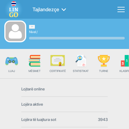
Tajlandezçe
Nivel
/
LUAJ
MËSIMET
CERTIFIKATË
STATISTIKAT
TURNE
KLASIFI
Lojtarë online
Lojëra aktive
Lojëra të luajtura sot
3943