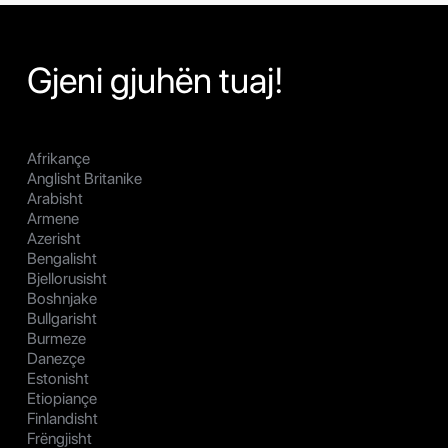
Gjeni gjuhën tuaj!
Afrikançe
Anglisht Britanike
Arabisht
Armene
Azerisht
Bengalisht
Bjellorusisht
Boshnjake
Bullgarisht
Burmeze
Danezçe
Estonisht
Etiopiançe
Finlandisht
Frëngjisht