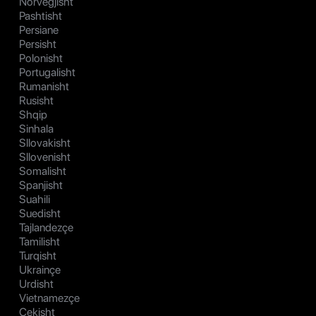
Norvegjisht
Pashtisht
Persiane
Persisht
Polonisht
Portugalisht
Rumanisht
Rusisht
Shqip
Sinhala
Sllovakisht
Sllovenisht
Somalisht
Spanjisht
Suahili
Suedisht
Tajlandezçe
Tamilisht
Turqisht
Ukrainçe
Urdisht
Vietnamezçe
Çekisht