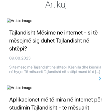
Artikuj
Tajlandisht Mësime në internet - si të
mësojmë siç duhet Tajlandisht në
shtëpi?
09.08.2023
Si të mësojmë Tajlandisht në shtëpi: Këshilla dhe këshilla
në hyrje: Të mësuarit Tajlandisht në shtëpi mund të d […]
Aplikacionet më të mira në internet për
studimin Tajlandisht - të mësuarit