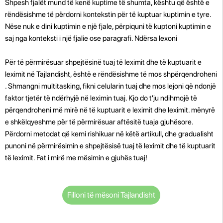
Shpesh fjalët mund të kenë kuptime të shumta, kështu që është e
rëndësishme të përdorni kontekstin për të kuptuar kuptimin e tyre.
Nëse nuk e dini kuptimin e një fjale, përpiquni të kuptoni kuptimin e
saj nga konteksti i një fjalie ose paragrafi. Ndërsa lexoni
Për të përmirësuar shpejtësinë tuaj të leximit dhe të kuptuarit e
leximit në Tajlandisht, është e rëndësishme të mos shpërqendroheni
. Shmangni multitasking, fikni celularin tuaj dhe mos lejoni që ndonjë
faktor tjetër të ndërhyjë në leximin tuaj. Kjo do t'ju ndihmojë të
përqendroheni më mirë në të kuptuarit e leximit dhe leximit. mënyrë
e shkëlqyeshme për të përmirësuar aftësitë tuaja gjuhësore.
Përdorni metodat që kemi rishikuar në këtë artikull, dhe gradualisht
punoni në përmirësimin e shpejtësisë tuaj të leximit dhe të kuptuarit
të leximit. Fat i mirë me mësimin e gjuhës tuaj!
Filloni të mësoni Tajlandisht