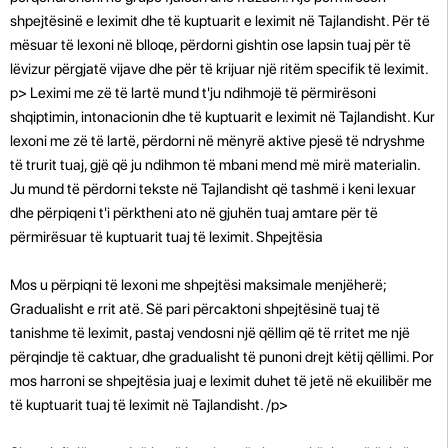
shpejtësinë e leximit dhe të kuptuarit e leximit në Tajlandisht. Për të
mësuar të lexoni në blloqe, përdorni gishtin ose lapsin tuaj për të
lëvizur përgjatë vijave dhe për të krijuar një ritëm specifik të leximit.
p>
Leximi me zë të lartë mund t'ju ndihmojë të përmirësoni
shqiptimin, intonacionin dhe të kuptuarit e leximit në Tajlandisht. Kur
lexoni me zë të lartë, përdorni në mënyrë aktive pjesë të ndryshme
të trurit tuaj, gjë që ju ndihmon të mbani mend më mirë materialin.
Ju mund të përdorni tekste në Tajlandisht që tashmë i keni lexuar
dhe përpiqeni t'i përktheni ato në gjuhën tuaj amtare për të
përmirësuar të kuptuarit tuaj të leximit. Shpejtësia
Mos u përpiqni të lexoni me shpejtësi maksimale menjëherë;
Gradualisht e rrit atë. Së pari përcaktoni shpejtësinë tuaj të
tanishme të leximit, pastaj vendosni një qëllim që të rritet me një
përqindje të caktuar, dhe gradualisht të punoni drejt këtij qëllimi. Por
mos harroni se shpejtësia juaj e leximit duhet të jetë në ekuilibër me
të kuptuarit tuaj të leximit në Tajlandisht. /p>