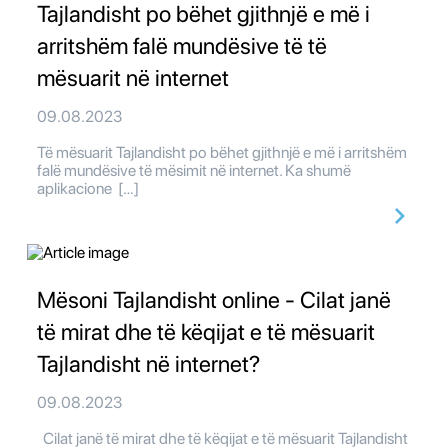
Tajlandisht po bëhet gjithnjë e më i
arritshëm falë mundësive të të
mësuarit në internet
09.08.2023
Të mësuarit Tajlandisht po bëhet gjithnjë e më i arritshëm
falë mundësive të mësimit në internet. Ka shumë
aplikacione […]
Mësoni Tajlandisht online - Cilat janë
të mirat dhe të këqijat e të mësuarit
Tajlandisht në internet?
09.08.2023
Cilat janë të mirat dhe të këqijat e të mësuarit Tajlandisht