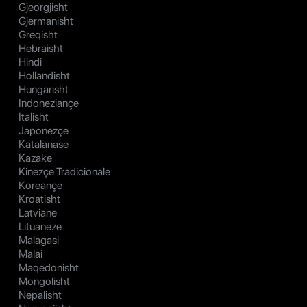
Gjeorgjisht
Gjermanisht
Greqisht
Hebraisht
Hindi
Hollandisht
Hungarisht
Indoneziançe
Italisht
Japonezçe
Katalanase
Kazake
Kinezçe Tradicionale
Koreançe
Kroatisht
Latviane
Lituaneze
Malagasi
Malai
Maqedonisht
Mongolisht
Nepalisht