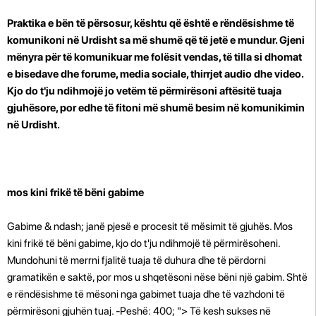
Praktika e bën të përsosur, kështu që është e rëndësishme të
komunikoni në Urdisht sa më shumë që të jetë e mundur. Gjeni
mënyra për të komunikuar me folësit vendas, të tilla si dhomat
e bisedave dhe forume, media sociale, thirrjet audio dhe video.
Kjo do t'ju ndihmojë jo vetëm të përmirësoni aftësitë tuaja
gjuhësore, por edhe të fitoni më shumë besim në komunikimin
në Urdisht.
mos kini frikë të bëni gabime
Gabime & ndash; janë pjesë e procesit të mësimit të gjuhës. Mos
kini frikë të bëni gabime, kjo do t'ju ndihmojë të përmirësoheni.
Mundohuni të merrni fjalitë tuaja të duhura dhe të përdorni
gramatikën e saktë, por mos u shqetësoni nëse bëni një gabim. Shtë
e rëndësishme të mësoni nga gabimet tuaja dhe të vazhdoni të
përmirësoni gjuhën tuaj. -Peshë: 400; "> Të kesh sukses në