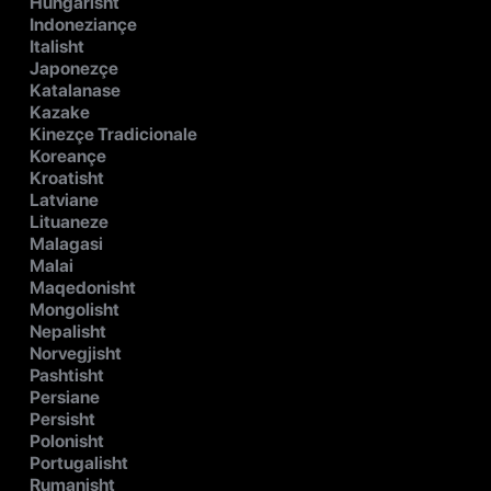
Hungarisht
Indoneziançe
Italisht
Japonezçe
Katalanase
Kazake
Kinezçe Tradicionale
Koreançe
Kroatisht
Latviane
Lituaneze
Malagasi
Malai
Maqedonisht
Mongolisht
Nepalisht
Norvegjisht
Pashtisht
Persiane
Persisht
Polonisht
Portugalisht
Rumanisht