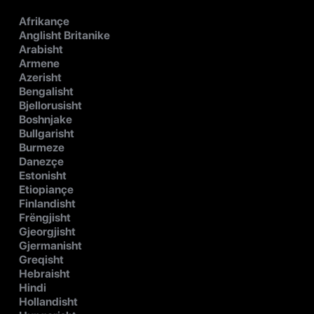
Afrikançe
Anglisht Britanike
Arabisht
Armene
Azerisht
Bengalisht
Bjellorusisht
Boshnjake
Bullgarisht
Burmeze
Danezçe
Estonisht
Etiopiançe
Finlandisht
Frëngjisht
Gjeorgjisht
Gjermanisht
Greqisht
Hebraisht
Hindi
Hollandisht