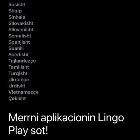
Rusisht
Shqip
Sinhala
Sllovakisht
Sllovenisht
Somalisht
Spanjisht
Suahili
Suedisht
Tajlandezçe
Tamilisht
Turqisht
Ukrainçe
Urdisht
Vietnamezçe
Çekisht
Merrni aplikacionin Lingo
Play sot!