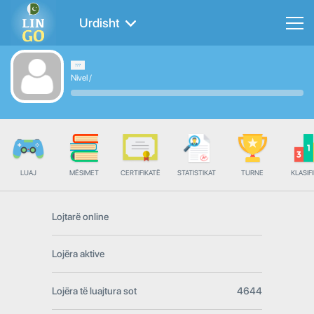
Urdisht
Nivel
/
LUAJ
MËSIMET
CERTIFIKATË
STATISTIKAT
TURNE
KLASIFI
Lojtarë online
Lojëra aktive
Lojëra të luajtura sot
4644