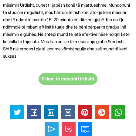
mësimin Urdisht, duhet t'i japësh kohë të mjaftueshme. Mundohuni
të studioni rregullisht, mos harroni të rishikoni ato që keni mësuar
dhe të ndani të paktën 15-20 minuta në ditë në gjuhë. Kjo do t'ju
ndihmojë të mbani aftësitë tuaja dhe të bëni përparim gradual në
mësimin e gjuhës. Në shtëpi mund të jetë efektive nëse ndiqni këto
këshilla të thjeshta. Mos harroni se të mësoni një gjuhë & ndash;
Shtë një proces i gjatë, por me këmbëngulje dhe zell mund të keni
sukses!
Filloni të mësoni Urdisht