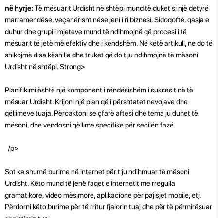
në hyrje:
Të mësuarit Urdisht në shtëpi mund të duket si një detyrë
marramendëse, veçanërisht nëse jeni i ri biznesi. Sidoqoftë, qasja e
duhur dhe grupi i mjeteve mund të ndihmojnë që procesi i të
mësuarit të jetë më efektiv dhe i këndshëm. Në këtë artikull, ne do të
shikojmë disa këshilla dhe truket që do t'ju ndihmojnë të mësoni
Urdisht në shtëpi. Strong>
Planifikimi është një komponent i rëndësishëm i suksesit në të
mësuar Urdisht. Krijoni një plan që i përshtatet nevojave dhe
qëllimeve tuaja. Përcaktoni se çfarë aftësi dhe tema ju duhet të
mësoni, dhe vendosni qëllime specifike për secilën fazë.
/p>
Sot ka shumë burime në internet për t'ju ndihmuar të mësoni
Urdisht. Këto mund të jenë faqet e internetit me rregulla
gramatikore, video mësimore, aplikacione për pajisjet mobile, etj.
Përdorni këto burime për të rritur fjalorin tuaj dhe për të përmirësuar