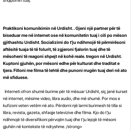
shqiptimin tuaj.
Praktikoni komunikimin në Urdisht. . Gjeni një partner për të
biseduar me në internet ose në komunitetin tuaj i cili po mëson
gjithashtu Urdisht. Socializimi do t'ju ndihmojë të përmirësoni
aftësitë tuaja të të folurit, të zgjeroni fjalorin tuaj dhe të
mësoheni të reagoni shpejt në kohë reale. tregon në Urdisht.
Kuptoni gjuhën, por mësoni edhe për kulturat dhe traditat e
tjera. Filloni me filma të lehtë dhe punoni rrugën tuaj deri në ato
më sfiduese.
Interneti ofron shumë burime për të mësuar Urdisht, siç janë kurset
në internet, mësime video, libra audio, dhe më shumë. Por mos e
kufizoni veten vetëm në ato. Përdorni një larmi burimesh të tilla si
libra, revista, gazeta, shfaqje televizive dhe filma. Kjo do t'ju
ndihmojë të diversifikoni përvojën tuaj dhe t'ju lejojë të mësoni
gjuhën në kontekste të ndryshme. /strong>