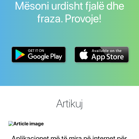
Mësoni urdisht fjalë dhe
fraza. Provoje!
Artikuj
Aplikacionet më të mira në internet për