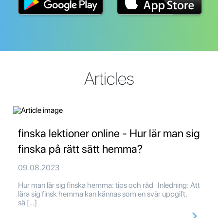
Articles
finska lektioner online - Hur lär man sig
finska på rätt sätt hemma?
09.08.2023
Hur man lär sig finska hemma: tips och råd Inledning: Att
lära sig finsk hemma kan kännas som en svår uppgift,
sä […]