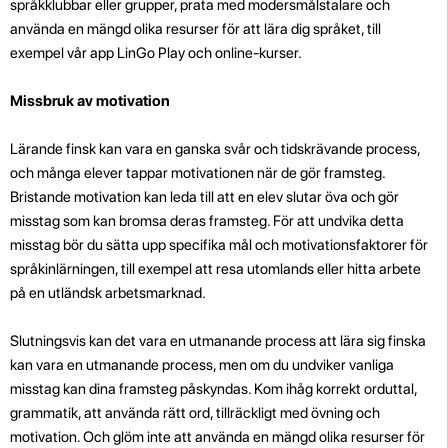
språkklubbar eller grupper, prata med modersmålstalare och
använda en mängd olika resurser för att lära dig språket, till
exempel vår app LinGo Play och online-kurser.
Missbruk av motivation
Lärande finsk kan vara en ganska svår och tidskrävande process,
och många elever tappar motivationen när de gör framsteg.
Bristande motivation kan leda till att en elev slutar öva och gör
misstag som kan bromsa deras framsteg. För att undvika detta
misstag bör du sätta upp specifika mål och motivationsfaktorer för
språkinlärningen, till exempel att resa utomlands eller hitta arbete
på en utländsk arbetsmarknad.
Slutningsvis kan det vara en utmanande process att lära sig finska
kan vara en utmanande process, men om du undviker vanliga
misstag kan dina framsteg påskyndas. Kom ihåg korrekt orduttal,
grammatik, att använda rätt ord, tillräckligt med övning och
motivation. Och glöm inte att använda en mängd olika resurser för