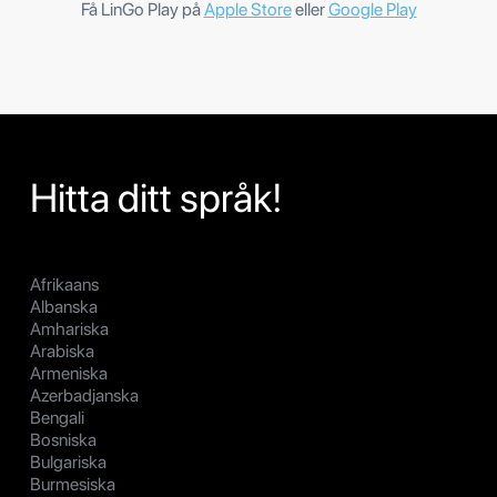
Få LinGo Play på
Apple Store
eller
Google Play
Hitta ditt språk!
Afrikaans
Albanska
Amhariska
Arabiska
Armeniska
Azerbadjanska
Bengali
Bosniska
Bulgariska
Burmesiska