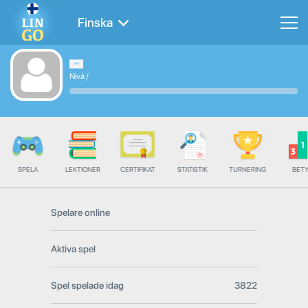
Finska
Nivå
/
SPELA
LEKTIONER
CERTIFIKAT
STATISTIK
TURNERING
BET
Spelare online
Aktiva spel
Spel spelade idag
3822