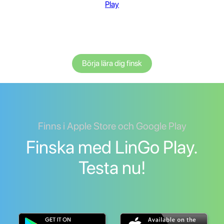
Play
Börja lära dig finsk
Finns i Apple Store och Google Play
Finska med LinGo Play.
Testa nu!