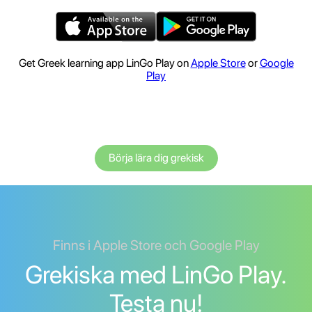
Get Greek learning app LinGo Play on
Apple Store
or
Google
Play
Börja lära dig grekisk
Finns i Apple Store och Google Play
Grekiska med LinGo Play.
Testa nu!