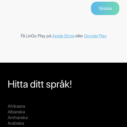
Få LinGo Play på
Apple Store
eller
Google Play
Hitta ditt språk!
Afrikaans
Albanska
Amhariska
Arabiska