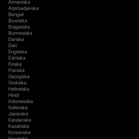
Armeniska
Azerbadjanska
Bengali
Bosniska
Bulgariska
Burmesiska
Danska
Dari
Engelska
Estniska
Finska
Franska
Georgiska
Grekiska
Hebreiska
Hindi
Indonesiska
Italienska
Japanska
Katalanska
Kazakiska
Koreanska
Kroatiska