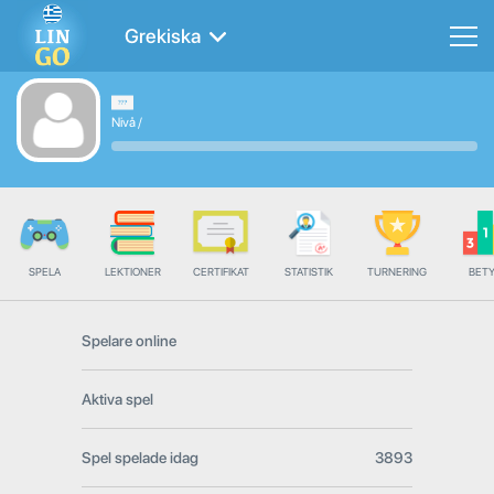
Grekiska
Nivå
/
SPELA
LEKTIONER
CERTIFIKAT
STATISTIK
TURNERING
BET
Spelare online
Aktiva spel
Spel spelade idag
3893