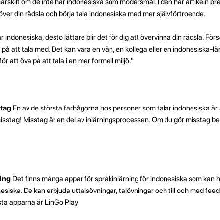
 särskilt om de inte har indonesiska som modersmål. I den här artikeln pr
över din rädsla och börja tala indonesiska med mer självförtroende.
 indonesiska, desto lättare blir det för dig att övervinna din rädsla. Förs
å att tala med. Det kan vara en vän, en kollega eller en indonesiska-lä
r att öva på att tala i en mer formell miljö."
stag
En av de största farhågorna hos personer som talar indonesiska är 
misstag! Misstag är en del av inlärningsprocessen. Om du gör misstag bet
ning
Det finns många appar för språkinlärning för indonesiska som kan hjä
onesiska. De kan erbjuda uttalsövningar, talövningar och till och med fee
sta apparna är LinGo Play