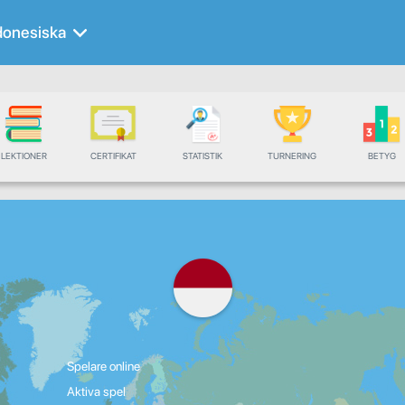
donesiska
LEKTIONER
CERTIFIKAT
STATISTIK
TURNERING
BETYG
Spelare online
Aktiva spel