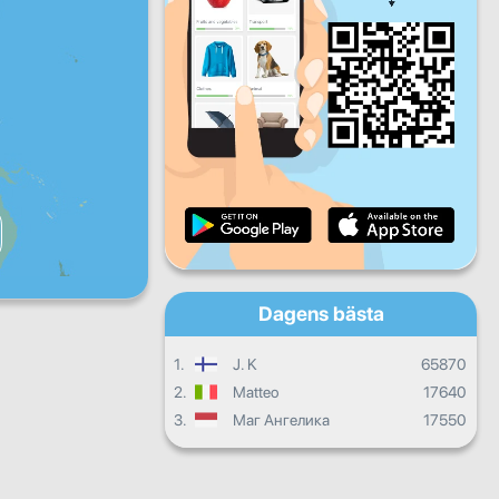
Fre
Lör
Sön
Dagliga framsteg
Månatliga framsteg
Certifikat
Sammanlagda framsteg
Dagens bästa
1.
J. K
65870
2.
Matteo
17640
3.
Маг Ангелика
17550