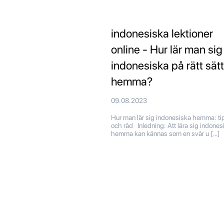
indonesiska lektioner
online - Hur lär man sig
indonesiska på rätt sätt
hemma?
09.08.2023
Hur man lär sig indonesiska hemma: ti
och råd Inledning: Att lära sig indones
hemma kan kännas som en svår u […]