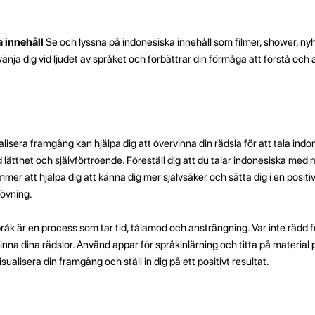
 innehåll
Se och lyssna på indonesiska innehåll som filmer, shower, ny
vänja dig vid ljudet av språket och förbättrar din förmåga att förstå och
alisera framgång kan hjälpa dig att övervinna din rädsla för att tala indo
d lätthet och självförtroende. Föreställ dig att du talar indonesiska me
mmer att hjälpa dig att känna dig mer självsäker och sätta dig i en posit
övning.
språk är en process som tar tid, tålamod och ansträngning. Var inte rädd 
vinna dina rädslor. Använd appar för språkinlärning och titta på material
isualisera din framgång och ställ in dig på ett positivt resultat.