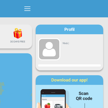
Profil
30 DAYS FREE
Nivå
|
Framsteg
Mån
Tis
Ons
Tor