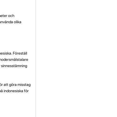
heter och
 använda olika
nesiska. Föreställ
d modersmålstalare
iv sinnesstämning
för att göra misstag
 på indonesiska för