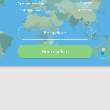
Spel spelade idag
4702
Totalt antal spel
31522795
En spelare
Flera spelare