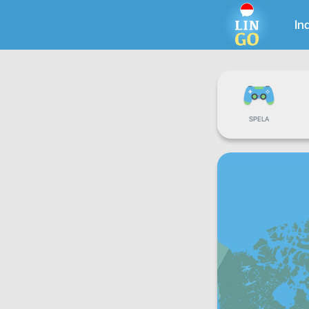
In
SPELA