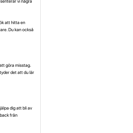
esenterar vi några
ök att hitta en
rare. Du kan också
att göra misstag.
yder det att du lär
lpa dig att bli av
dback från