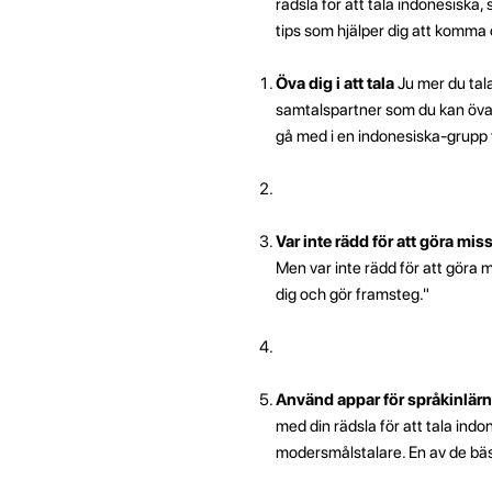
rädsla för att tala indonesiska,
tips som hjälper dig att komma 
Öva dig i att tala
Ju mer du talar
samtalspartner som du kan öva p
gå med i en indonesiska-grupp fö
Var inte rädd för att göra mis
Men var inte rädd för att göra 
dig och gör framsteg."
Använd appar för språkinlär
med din rädsla för att tala ind
modersmålstalare. En av de bä