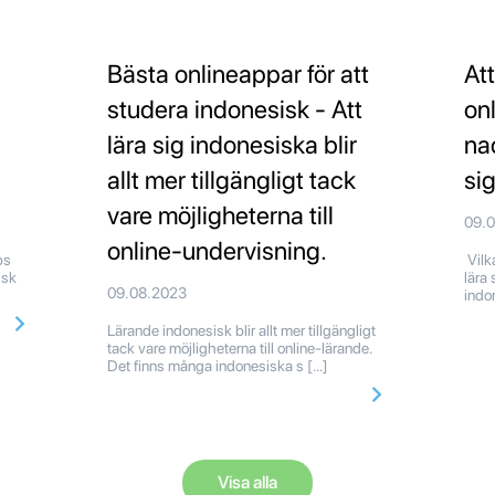
Bästa onlineappar för att
At
studera indonesisk - Att
onl
lära sig indonesiska blir
na
allt mer tillgängligt tack
si
vare möjligheterna till
09.
online-undervisning.
ps
Vilk
isk
lära 
09.08.2023
indon
Lärande indonesisk blir allt mer tillgängligt
tack vare möjligheterna till online-lärande.
Det finns många indonesiska s […]
Visa alla