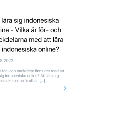
t lära sig indonesiska
ine - Vilka är för- och
ckdelarna med att lära
g indonesiska online?
08.2023
a för- och nackdelar finns det med att
sig indonesiska online? Att lära sig
esiska online är ett alt […]