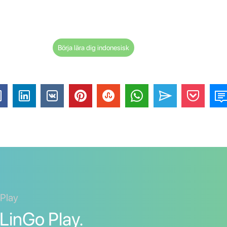
Börja lära dig indonesisk
 Play
LinGo Play.