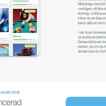
tillräckligt med ti
verkligen vill lär
lösning: LinGos w
hittar du en lista
bara välja en som 
I vår kurs i kore
utveckla en bättre
Dessa lektioner ka
natten, så om du ha
skolan kan du fort
cerad nivå
ncerad