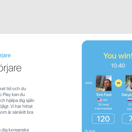
rjare
örjare
ket tid och du
o Play kan du
h hjälpa dig själv
ligt. Vi har hittat
m är särskilt bra
ra dig koreanska