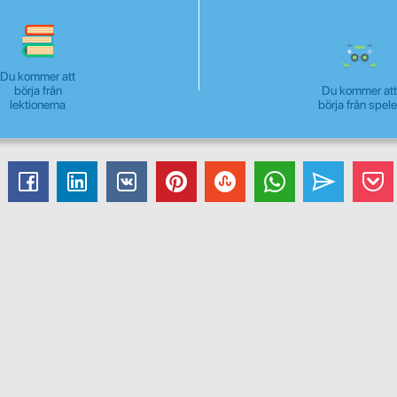
Du kommer att
börja från
Du kommer att
lektionerna
börja från spele