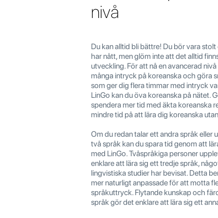
nivå
Du kan alltid bli bättre! Du bör vara stol
har nått, men glöm inte att det alltid fi
utveckling. För att nå en avancerad nivå
många intryck på koreanska och göra s
som ger dig flera timmar med intryck va
LinGo kan du öva koreanska på nätet. 
spendera mer tid med äkta koreanska re
mindre tid på att lära dig koreanska uta
Om du redan talar ett andra språk elle
två språk kan du spara tid genom att lä
med LinGo. Tvåspråkiga personer upple
enklare att lära sig ett tredje språk, n
lingvistiska studier har bevisat. Detta be
mer naturligt anpassade för att motta fle
språkuttryck. Flytande kunskap och fär
språk gör det enklare att lära sig ett ann