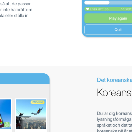
 så att de passar
r inte ha bråttom
a eller ställa in
Det koreanska
Koreans
Du lär dig korean
lyssningsförmåga. 
språket och det tar
koreanska på är a