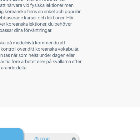
d att närvara vid fysiska lektioner men
a dig koreanska finns en enkel och populär
ebbaserade kurser och lektioner. Här
 över koreanska lektioner, du behöver
passar dina förväntningar.
anska på medelnivå kommer du att
 kontroll över ditt koreanska vokabulär.
n tas när som helst under dagen eller
r tid före arbetet eller på kvällarna efter
farande delta.