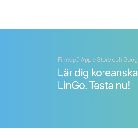
Finns på Apple Store och Goog
Lär dig koreansk
LinGo. Testa nu!