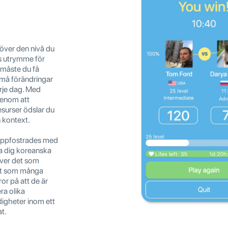
t över den nivå du
nns utrymme för
 måste du få
må förändringar
rje dag. Med
Genom att
surser ödslar du
n kontext.
r uppfostrades med
ra dig koreanska
ver det som
ågot som många
ror på att de är
ra olika
digheter inom ett
at.