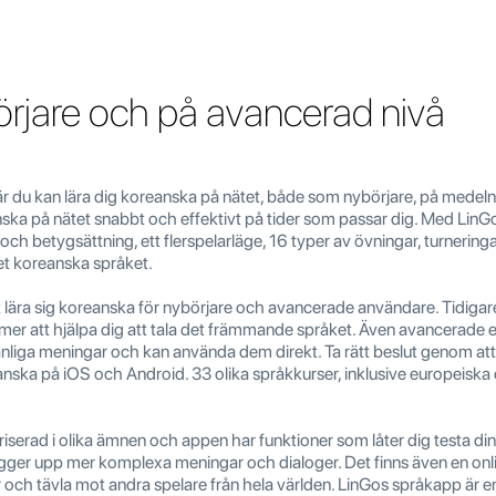
örjare och på avancerad nivå
 där du kan lära dig koreanska på nätet, både som nybörjare, på mede
nska på nätet snabbt och effektivt på tider som passar dig. Med LinGo få
och betygsättning, ett flerspelarläge, 16 typer av övningar, turnering
 det koreanska språket.
att lära sig koreanska för nybörjare och avancerade användare. Tidigar
mer att hjälpa dig att tala det främmande språket. Även avancerade 
 vanliga meningar och kan använda dem direkt. Ta rätt beslut genom at
anska på iOS och Android. 33 olika språkkurser, inklusive europeiska 
serad i olika ämnen och appen har funktioner som låter dig testa din
ygger upp mer komplexa meningar och dialoger. Det finns även en onl
och tävla mot andra spelare från hela världen. LinGos språkapp är en