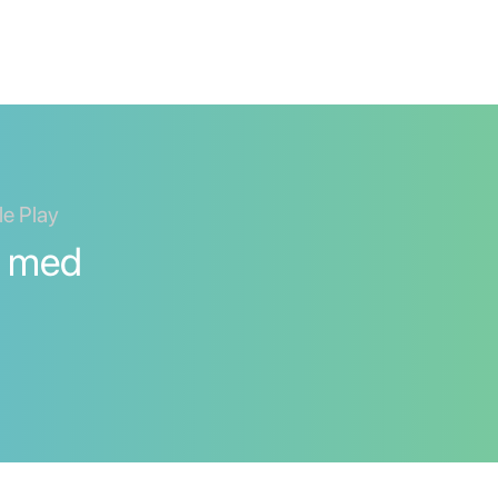
le Play
a med