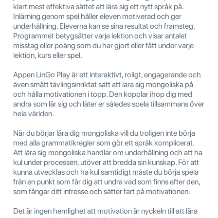
klart mest effektiva sättet att lära sig ett nytt språk på.
Inlärning genom spel håller eleven motiverad och ger
underhållning. Eleverna kan se sina resultat och framsteg.
Programmet betygsätter varje lektion och visar antalet
misstag eller poäng som du har gjort eller fått under varje
lektion, kurs eller spel.
Appen LinGo Play är ett interaktivt, roligt, engagerande och
även smått tävlingsinriktat sätt att lära sig mongoliska på
och hålla motivationen i topp. Den kopplar ihop dig med
andra som lär sig och låter er således spela tillsammans över
hela världen.
När du börjar lära dig mongoliska vill du troligen inte börja
med alla grammatikregler som gör ett språk komplicerat.
Att lära sig mongoliska handlar om underhållning och att ha
kul under processen, utöver att bredda sin kunskap. För att
kunna utvecklas och ha kul samtidigt måste du börja spela
från en punkt som får dig att undra vad som finns efter den,
som fångar ditt intresse och sätter fart på motivationen.
Det är ingen hemlighet att motivation är nyckeln till att lära