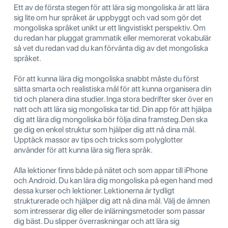
Ett av de första stegen för att lära sig mongoliska är att lära
sig lite om hur språket är uppbyggt och vad som gör det
mongoliska språket unikt ur ett lingvistiskt perspektiv. Om
du redan har pluggat grammatik eller memorerat vokabulär
så vet du redan vad du kan förvänta dig av det mongoliska
språket.
För att kunna lära dig mongoliska snabbt måste du först
sätta smarta och realistiska mål för att kunna organisera din
tid och planera dina studier. Inga stora bedrifter sker över en
natt och att lära sig mongoliska tar tid. Din app för att hjälpa
dig att lära dig mongoliska bör följa dina framsteg.Den ska
ge dig en enkel struktur som hjälper dig att nå dina mål.
Upptäck massor av tips och tricks som polyglotter
använder för att kunna lära sig flera språk.
Alla lektioner finns både på nätet och som appar till iPhone
och Android. Du kan lära dig mongoliska på egen hand med
dessa kurser och lektioner. Lektionerna är tydligt
strukturerade och hjälper dig att nå dina mål. Välj de ämnen
som intresserar dig eller de inlärningsmetoder som passar
dig bäst. Du slipper överraskningar och att lära sig