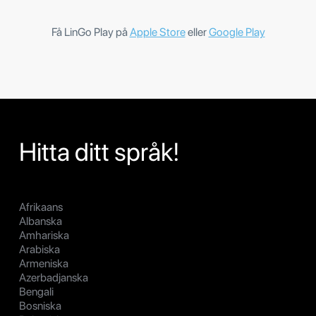
Få LinGo Play på
Apple Store
eller
Google Play
Hitta ditt språk!
Afrikaans
Albanska
Amhariska
Arabiska
Armeniska
Azerbadjanska
Bengali
Bosniska