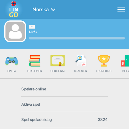
Norska
Nivå
/
SPELA
LEKTIONER
CERTIFIKAT
STATISTIK
TURNERING
BET
Spelare online
Aktiva spel
Spel spelade idag
3824