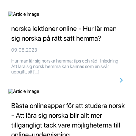
norska lektioner online - Hur lär man
sig norska på rätt sätt hemma?
09.08.2023
Hur man lär sig norska hemma: tips och råd Inledning:
Att lära sig norsk hemma kan kännas som en svår
uppgift, sä […]
Bästa onlineappar för att studera norsk
- Att lära sig norska blir allt mer
tillgängligt tack vare möjligheterna till
online-undervisning.