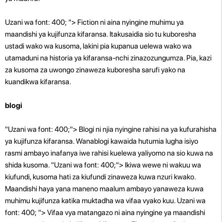
Uzani wa font: 400; "> Fiction ni aina nyingine muhimu ya
maandishi ya kujifunza kifaransa. Itakusaidia sio tu kuboresha
ustadi wako wa kusoma, lakini pia kupanua uelewa wako wa
utamaduni na historia ya kifaransa-nchi zinazozungumza. Pia, kazi
za kusoma za uwongo zinaweza kuboresha sarufi yako na
kuandikwa kifaransa.
blogi
"Uzani wa font: 400;"> Blogi ni njia nyingine rahisi na ya kufurahisha
ya kujifunza kifaransa. Wanablogi kawaida hutumia lugha isiyo
rasmi ambayo inafanya iwe rahisi kuelewa yaliyomo na sio kuwa na
shida kusoma. "Uzani wa font: 400;"> Ikiwa wewe ni wakuu wa
kiufundi, kusoma hati za kiufundi zinaweza kuwa nzuri kwako.
Maandishi haya yana maneno maalum ambayo yanaweza kuwa
muhimu kujifunza katika muktadha wa vifaa vyako kuu. Uzani wa
font: 400; "> Vifaa vya matangazo ni aina nyingine ya maandishi