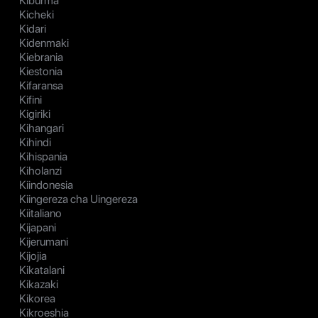
Kiburma
Kicheki
Kidari
Kidenmaki
Kiebrania
Kiestonia
Kifaransa
Kifini
Kigiriki
Kihangari
Kihindi
Kihispania
Kiholanzi
Kiindonesia
Kiingereza cha Uingereza
Kiitaliano
Kijapani
Kijerumani
Kijojia
Kikatalani
Kikazaki
Kikorea
Kikroeshia