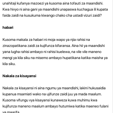
unahitaji kufanya mazoezi ya kusoma aina tofauti za maandishi.
Kwa hivyo ni aina gani ya maandishi unapaswa kuchagua ili kupata
faida zaidi na kusukuma kiwango chako cha ustadi vizuri zaidi?
habari
Kusoma makala za habari ni moja wapo ya njia rahisi na
zinazopatikana zaidi za kujifunza kifaransa. Aina hii ya maandishi
yana lugha rahisi ambayo ni rahisi kuelewa, na vile vile maneno
mengi ya kila siku na misemo ambayo hupatikana katika maisha ya
kila siku.
Nakala za kisayansi
Nakala za kisayansi ni aina ngumu ya maandishi, lakini hukusaidia
kupanua msamiati wako na ujifunze zaidi juu ya mada maalum.
Kusoma vifungu vya kisayansi kunaweza kuwa muhimu kwa
kujifunza maneno maalum ambayo hutumiwa katika maeneo fulani
ya maarifa.