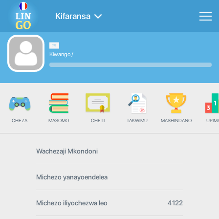
Kifaransa
Kiwango
/
CHEZA
MASOMO
CHETI
TAKWIMU
MASHINDANO
UPIMA
Wachezaji Mkondoni
Michezo yanayoendelea
Michezo iliyochezwa leo
4122