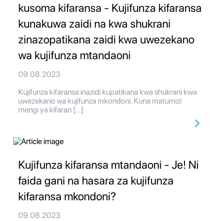
kusoma kifaransa - Kujifunza kifaransa
kunakuwa zaidi na kwa shukrani
zinazopatikana zaidi kwa uwezekano
wa kujifunza mtandaoni
09.08.2023
Kujifunza kifaransa inazidi kupatikana kwa shukrani kwa
uwezekano wa kujifunza mkondoni. Kuna matumizi
mengi ya kifaran […]
Kujifunza kifaransa mtandaoni - Je! Ni
faida gani na hasara za kujifunza
kifaransa mkondoni?
09.08.2023