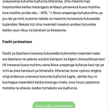
unayoweza kutumia kujifunza kifaransa. Zina misemo fupi
inayotumika katika matangazo ambayo yanaweza kuwa muhimu
kwa maisha ya kila siku. : 400; "> Ikiwa unapanga kufuata elimu ya
juu nje ya nchi, kusoma nakala za masomo kunaweza kukusaidia
kujiandaa. Nakala hizi zina msamiati maalum ambao hutumika
katika vyuo vikuu na karatasi za kitaaluma.
Fasihi ya biashara
Fasihi ya biashara inaweza kukusaidia kuboresha msamiati wako
wa biashara na uelewa wa jinsi kampuni za kigeni zinavyofanya kazi.
Hii inaweza kuwa muhimu sana ikiwa unapanga kufanya kazi nje ya
nchi au kwa kampuni ya kimataifa. kifaransa, kuna vyanzo vingine
vingi ambavyo unaweza kutumia kujifunza lugha. Jambo kuu ni
kuchagua maandishi katika kiwango chako, kwa hivyo usipoteze
motisha na shauku katika mchakato wa kujifunza.
Anza kujifunza kifaransa