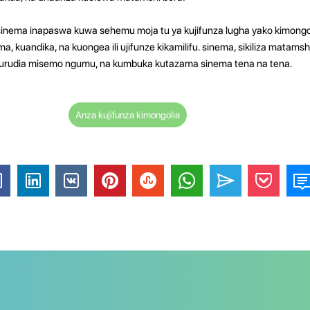
sinema inapaswa kuwa sehemu moja tu ya kujifunza lugha yako kimongol
a, kuandika, na kuongea ili ujifunze kikamilifu. sinema, sikiliza matam
kurudia misemo ngumu, na kumbuka kutazama sinema tena na tena.
Anza kujifunza kimongolia