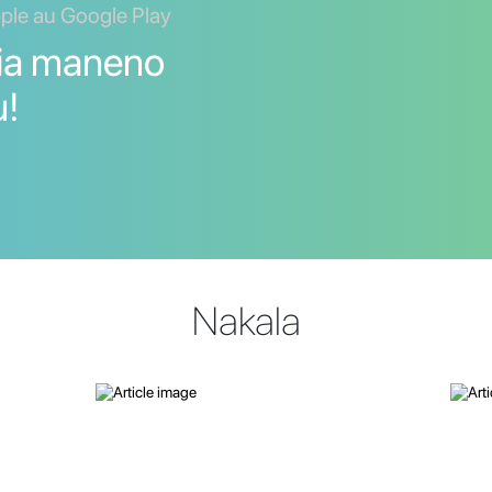
ple au Google Play
lia maneno
u!
Nakala