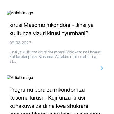
kirusi Masomo mkondoni - Jinsi ya
kujifunza vizuri kirusi nyumbani?
09.08.2023
Jinsi ya kujifunza kirusi Nyumbani: Vidokezo na Ushauri
Katika utangulizi: Biashara. Walakini, mbinu sahihi na
s […]
Programu bora za mkondoni za
kusoma kirusi - Kujifunza kirusi
kunakuwa zaidi na kwa shukrani