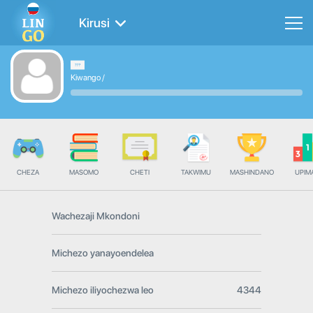
Kirusi
Kiwango
/
CHEZA
MASOMO
CHETI
TAKWIMU
MASHINDANO
UPIMA
Wachezaji Mkondoni
Michezo yanayoendelea
Michezo iliyochezwa leo
4344