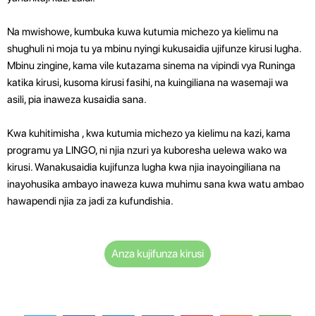
Na mwishowe, kumbuka kuwa kutumia michezo ya kielimu na
shughuli ni moja tu ya mbinu nyingi kukusaidia ujifunze kirusi lugha.
Mbinu zingine, kama vile kutazama sinema na vipindi vya Runinga
katika kirusi, kusoma kirusi fasihi, na kuingiliana na wasemaji wa
asili, pia inaweza kusaidia sana.
Kwa kuhitimisha , kwa kutumia michezo ya kielimu na kazi, kama
programu ya LINGO, ni njia nzuri ya kuboresha uelewa wako wa
kirusi. Wanakusaidia kujifunza lugha kwa njia inayoingiliana na
inayohusika ambayo inaweza kuwa muhimu sana kwa watu ambao
hawapendi njia za jadi za kufundishia.
Anza kujifunza kirusi