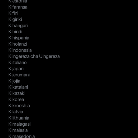
Kiestonia
Kifaransa
Kifini
Kigiriki
Kihangari
Kihindi
Kihispania
Kiholanzi
Kiindonesia
Kiingereza cha Uingereza
Kiitaliano
Kijapani
Kijerumani
Kijojia
Kikatalani
Kikazaki
Kikorea
Kikroeshia
Kilatvia
Kilithuania
Kimalagasi
Kimalesia
Kimasedonia