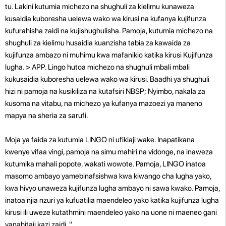
tu. Lakini kutumia michezo na shughuli za kielimu kunaweza
kusaidia kuboresha uelewa wako wa kirusi na kufanya kujifunza
kufurahisha zaidi na kujishughulisha. Pamoja, kutumia michezo na
shughuli za kielimu husaidia kuanzisha tabia za kawaida za
kujifunza ambazo ni muhimu kwa mafanikio katika kirusi Kujifunza
lugha. > APP. Lingo hutoa michezo na shughuli mbali mbali
kukusaidia kuboresha uelewa wako wa kirusi. Baadhi ya shughuli
hizi ni pamoja na kusikiliza na kutafsiri NBSP; Nyimbo, nakala za
kusoma na vitabu, na michezo ya kufanya mazoezi ya maneno
mapya na sheria za sarufi.
Moja ya faida za kutumia LINGO ni ufikiaji wake. Inapatikana
kwenye vifaa vingi, pamoja na simu mahiri na vidonge, na inaweza
kutumika mahali popote, wakati wowote. Pamoja, LINGO inatoa
masomo ambayo yamebinafsishwa kwa kiwango cha lugha yako,
kwa hivyo unaweza kujifunza lugha ambayo ni sawa kwako. Pamoja,
inatoa njia nzuri ya kufuatilia maendeleo yako katika kujifunza lugha
kirusi ili uweze kutathmini maendeleo yako na uone ni maeneo gani
yanahitaji kazi zaidi. "