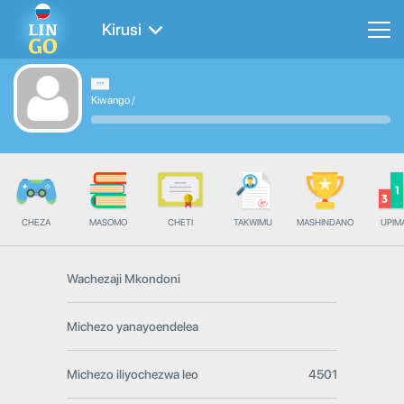
Kirusi
Kiwango
/
CHEZA
MASOMO
CHETI
TAKWIMU
MASHINDANO
UPIMA
Wachezaji Mkondoni
Michezo yanayoendelea
Michezo iliyochezwa leo
4501