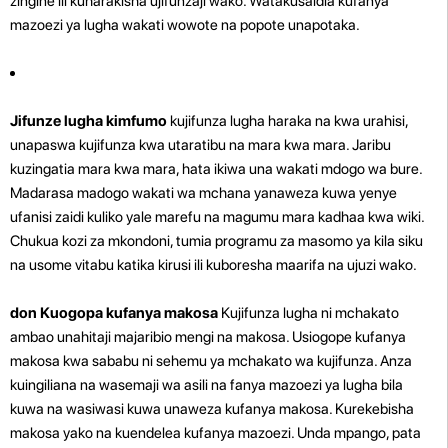
zingine ili kuharakisha ujifunzaji wako. Watakusaidia kufanya
mazoezi ya lugha wakati wowote na popote unapotaka.
Jifunze lugha kimfumo
kujifunza lugha haraka na kwa urahisi,
unapaswa kujifunza kwa utaratibu na mara kwa mara. Jaribu
kuzingatia mara kwa mara, hata ikiwa una wakati mdogo wa bure.
Madarasa madogo wakati wa mchana yanaweza kuwa yenye
ufanisi zaidi kuliko yale marefu na magumu mara kadhaa kwa wiki.
Chukua kozi za mkondoni, tumia programu za masomo ya kila siku
na usome vitabu katika kirusi ili kuboresha maarifa na ujuzi wako.
don Kuogopa kufanya makosa
Kujifunza lugha ni mchakato
ambao unahitaji majaribio mengi na makosa. Usiogope kufanya
makosa kwa sababu ni sehemu ya mchakato wa kujifunza. Anza
kuingiliana na wasemaji wa asili na fanya mazoezi ya lugha bila
kuwa na wasiwasi kuwa unaweza kufanya makosa. Kurekebisha
makosa yako na kuendelea kufanya mazoezi. Unda mpango, pata