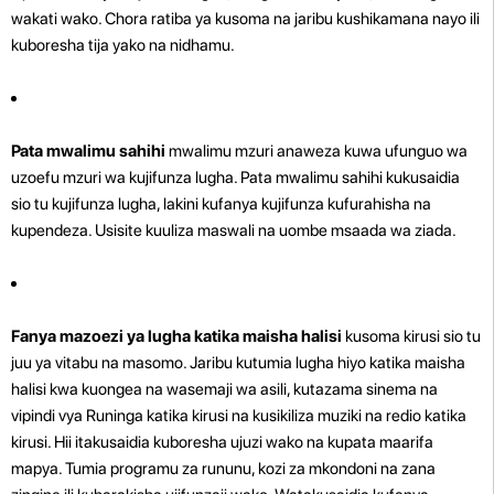
wakati wako. Chora ratiba ya kusoma na jaribu kushikamana nayo ili
kuboresha tija yako na nidhamu.
Pata mwalimu sahihi
mwalimu mzuri anaweza kuwa ufunguo wa
uzoefu mzuri wa kujifunza lugha. Pata mwalimu sahihi kukusaidia
sio tu kujifunza lugha, lakini kufanya kujifunza kufurahisha na
kupendeza. Usisite kuuliza maswali na uombe msaada wa ziada.
Fanya mazoezi ya lugha katika maisha halisi
kusoma kirusi sio tu
juu ya vitabu na masomo. Jaribu kutumia lugha hiyo katika maisha
halisi kwa kuongea na wasemaji wa asili, kutazama sinema na
vipindi vya Runinga katika kirusi na kusikiliza muziki na redio katika
kirusi. Hii itakusaidia kuboresha ujuzi wako na kupata maarifa
mapya. Tumia programu za rununu, kozi za mkondoni na zana