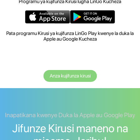
Programu ya kujifunza Kirusi lugha LinGo Kucheza
Pata programu Kirusi ya kujifunza LinGo Play kwenye la duka la
Apple au Google Kucheza
Anza kujifunza kirusi
Inapatikana kwenye Duka la Apple au Google Play
Jifunze Kirusi maneno na