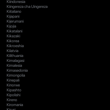
Kiindonesia
Kiingereza cha Uingereza
Kiitaliano
Kijapani
Kijerumani
Kijojia
Kikatalani
Kikazaki
Kikorea
Kikroeshia
Kilatvia
Kilithuania
Kimalagasi
Kimalesia
Kimasedonia
Kimongolia
Kinepali
Kinorwe
Kipashto
Kipolishi
Kireno
Kiromania
Kirusi