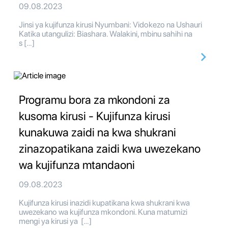
09.08.2023
Jinsi ya kujifunza kirusi Nyumbani: Vidokezo na Ushauri
Katika utangulizi: Biashara. Walakini, mbinu sahihi na
s […]
Programu bora za mkondoni za
kusoma kirusi - Kujifunza kirusi
kunakuwa zaidi na kwa shukrani
zinazopatikana zaidi kwa uwezekano
wa kujifunza mtandaoni
09.08.2023
Kujifunza kirusi inazidi kupatikana kwa shukrani kwa
uwezekano wa kujifunza mkondoni. Kuna matumizi
mengi ya kirusi ya […]