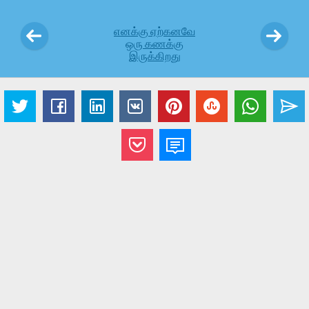
எனக்கு ஏற்கனவே
ஒரு கணக்கு
இருக்கிறது