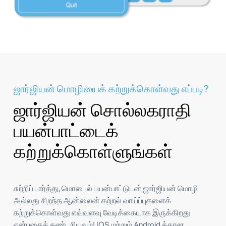
ஜார்ஜியன் மொழியைக் கற்றுக்கொள்வது எப்படி?
ஜார்ஜியன் சொல்லகராதி
பயன்பாட்டைக்
கற்றுக்கொள்ளுங்கள்
சுற்றிப் பார்த்து, மொபைல் பயன்பாட்டுடன் ஜார்ஜியன் மொழி
அல்லது சிறந்த ஆன்லைன் கற்றல் வாய்ப்புகளைக்
கற்றுக்கொள்வது எவ்வளவு வேடிக்கையாக இருக்கிறது
என்பதைக் கண்டறியவும்! IOS மற்றும் Android க்கான