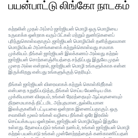
பயன்பாட்டு லிங்கோ நாடகம்
கற்றலின் முதல் அம்சம் ஜார்ஜியன் மொழி ஒரு மொழியை
உருவாக்க ஒன்றாக வரும் பிட்கள் மற்றும் துண்டுகளைப்
புரிந்துகொள்வதாகும். ஜார்ஜியன் மொழியின் தனித்துவமான
மொழியியல் அம்சங்களைக் கற்றுக்கொள்வது சமமாக
முக்கியம். நீங்கள் ஜார்ஜியன் இலக்கணம் அல்லது கற்றல்
ஜார்ஜியன் சொற்களஞ்சியத்தை சந்திப்பது இதுவே முதல்
முறை அல்ல என்றால், ஜார்ஜியன் மொழி உங்களுக்காக என்ன
இருக்கிறது என்பது உங்களுக்குத் தெரியும்.
நீங்கள் ஜார்ஜியன் விரைவாகக் கற்றுக் கொள்கிறீர்கள்
என்பதை உறுதிப்படுத்த, நீங்கள் செய்ய வேண்டிய மிக
முக்கியமான விஷயம், உங்கள் நேரத்தையும் ஆய்வுகளையும்
திறமையாகத் திட்டமிட அற்புதமான, துல்லியமான
இலக்குகளின் பட்டியலை ஒன்றாக இணைப்பதாகும். ஒரு
சவாலின் மூலம் உங்கள் வழியை நீங்கள் ஒரே இரவில்
செய்யக்கூடிய ஒன்றல்ல, ஜார்ஜியன் மொழியிலும் இதுவே
உள்ளது. தேவைப்படும் உங்கள் நண்பர், உங்கள் ஜார்ஜியன் மொழி
கற்றல் பயன்பாடு உங்கள் முன்னேற்றத்தைக் கண்காணிப்பதன்