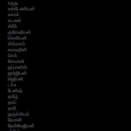
உருது
எஸ்டோனியன்
கசாக்
கடலன்
கிரீக்
குரோஷியன்
கொரியன்
சிங்களம்
சுவாஹிலி
செக்
சோமாலி
ஜப்பானிஸ்
ஜார்ஜியன்
ஜெர்மன்
டச்சு
டேனிஷ்
தமிழ்
தாய்
தாரி
துருக்கியம்
நேபாளி
நோர்வேஜியன்