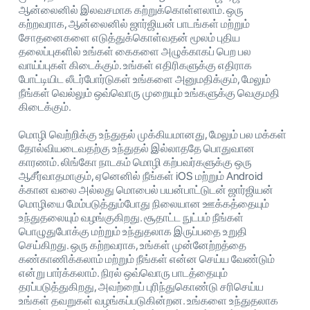
ஆன்லைனில் இலவசமாக கற்றுக்கொள்ளலாம். ஒரு
கற்றவராக, ஆன்லைனில் ஜார்ஜியன் பாடங்கள் மற்றும்
சோதனைகளை எடுத்துக்கொள்வதன் மூலம் புதிய
தலைப்புகளில் உங்கள் கைகளை அழுக்காகப் பெற பல
வாய்ப்புகள் கிடைக்கும். உங்கள் எதிரிகளுக்கு எதிராக
போட்டியிட லீடர்போர்டுகள் உங்களை அனுமதிக்கும், மேலும்
நீங்கள் வெல்லும் ஒவ்வொரு முறையும் உங்களுக்கு வெகுமதி
கிடைக்கும்.
மொழி வெற்றிக்கு உந்துதல் முக்கியமானது, மேலும் பல மக்கள்
தோல்வியடைவதற்கு உந்துதல் இல்லாததே பொதுவான
காரணம். லிங்கோ நாடகம் மொழி கற்பவர்களுக்கு ஒரு
ஆசீர்வாதமாகும், ஏனெனில் நீங்கள் iOS மற்றும் Android
க்கான வலை அல்லது மொபைல் பயன்பாட்டுடன் ஜார்ஜியன்
மொழியை மேம்படுத்தும்போது நிலையான ஊக்கத்தையும்
உந்துதலையும் வழங்குகிறது. சூதாட்ட நுட்பம் நீங்கள்
பொழுதுபோக்கு மற்றும் உந்துதலாக இருப்பதை உறுதி
செய்கிறது. ஒரு கற்றவராக, உங்கள் முன்னேற்றத்தை
கண்காணிக்கலாம் மற்றும் நீங்கள் என்ன செய்ய வேண்டும்
என்று பார்க்கலாம். நிரல் ஒவ்வொரு பாடத்தையும்
தரப்படுத்துகிறது, அவற்றைப் புரிந்துகொண்டு சரிசெய்ய
உங்கள் தவறுகள் வழங்கப்படுகின்றன. உங்களை உந்துதலாக