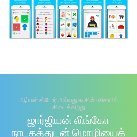
ஆப்பிள் ஸ்டோர் அல்லது கூகிள் பிளேயில்
கிடைக்கிறது
ஜார்ஜியன் லிங்கோ
நாடகத்துடன் மொழியைக்