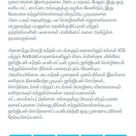
மூலம் உங்கள் இலக்குகளை அடைய உதவும். மேலும், இது ஒரு
எளிய கட்டமைப்பை உங்களுக்கு வழங்க வேண்டும், இது
வேகமாக கற்றுக்கொள்ளவும் விரும்பிய முடிவுகளை
அடையவும் உதவுகிறது. பல மொழிகளின் எஜமானர்களாக
மாறுவதற்கு பயனுள்ள உதவிக்குறிப்புகள் மற்றும்
தந்திரங்களின் பலகைகள் பாலிகிளாட்களை அவிழ்க்க
தயாராகுங்கள்.
அனைத்து மொழி கற்றல் பாடங்களும் வலையிலும் உங்கள் iOS
மற்றும் Android சாதனங்களிலும் கிடைக்கின்றன. லிங்கோ
ஜார்ஜியன் கற்றல் பயன்பாட்டின் மூலம், ஜார்ஜியன் மொழியைக்
கற்றுக்கொள்ள நீங்கள் யாரையும் நம்ப வேண்டிய
அவசியமில்லை. சுய கற்றல் முறைகள் மூலம் நீங்கள் இலக்கை
எளிதாக நிறைவேற்ற முடியும். ஜார்ஜியன் சொற்கள்,
சொற்றொடர்கள் மற்றும் பாடங்கள் மொழியை விரைவாகவும்
எளிதாகவும் கற்றுக்கொள்ள உதவும் வகையில்
கட்டமைக்கப்பட்டுள்ளன. உங்களுக்கு மிகவும் விருப்பமான
தலைப்புகளை அல்லது நீங்கள் கற்றுக்கொள்ளக்கூடிய
ஜார்ஜியன் சொற்களைப் பயன்படுத்தி ஒரு முறையை நீங்கள்
தேர்வு செய்யலாம்.