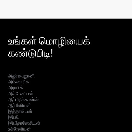
உங்கள் மொழியைக்
கண்டுபிடி!
அஜர்பைஜானி
அம்ஹாரிக்
அராபிக்
அல்பேனியன்
ஆப்பிரிக்கான்ஸ்
ஆர்மீனியன்
இத்தாலியன்
இந்தி
இந்தோனேசியன்
உக்ரேனியன்