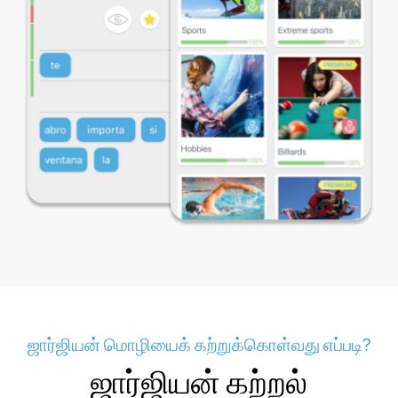
ஜார்ஜியன் மொழியைக் கற்றுக்கொள்வது எப்படி?
ஜார்ஜியன் கற்றல்