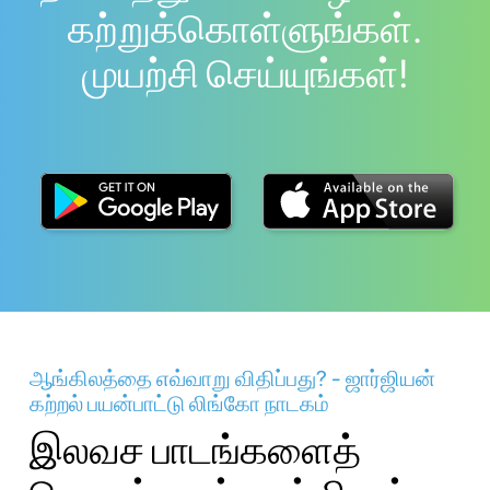
கற்றுக்கொள்ளுங்கள்.
முயற்சி செய்யுங்கள்!
ஆங்கிலத்தை எவ்வாறு விதிப்பது? - ஜார்ஜியன்
கற்றல் பயன்பாட்டு லிங்கோ நாடகம்
இலவச பாடங்களைத்