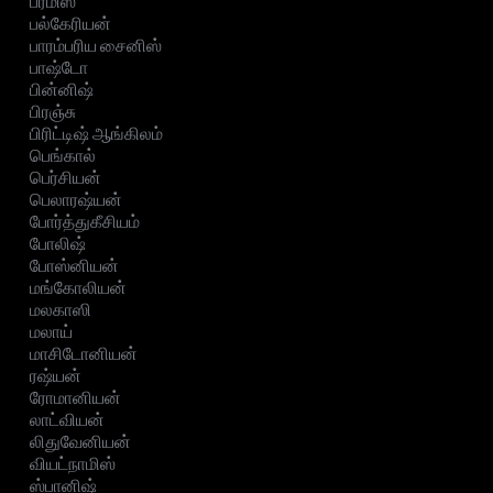
பர்மிஸ்
பல்கேரியன்
பாரம்பரிய சைனிஸ்
பாஷ்டோ
பின்னிஷ்
பிரஞ்சு
பிரிட்டிஷ் ஆங்கிலம்
பெங்கால்
பெர்சியன்
பெலாரஷ்யன்
போர்த்துகீசியம்
போலிஷ்
போஸ்னியன்
மங்கோலியன்
மலகாஸி
மலாய்
மாசிடோனியன்
ரஷ்யன்
ரோமானியன்
லாட்வியன்
லிதுவேனியன்
வியட்நாமிஸ்
ஸ்பானிஷ்