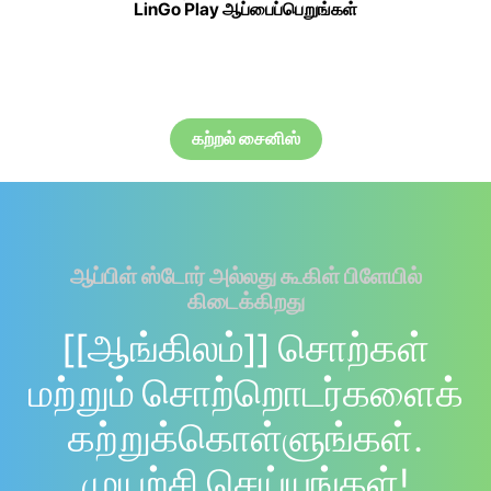
LinGo Play ஆப்பைப்பெறுங்கள்
கற்றல் சைனிஸ்
ஆப்பிள் ஸ்டோர் அல்லது கூகிள் பிளேயில்
கிடைக்கிறது
[[ஆங்கிலம்]] சொற்கள்
மற்றும் சொற்றொடர்களைக்
கற்றுக்கொள்ளுங்கள்.
முயற்சி செய்யுங்கள்!