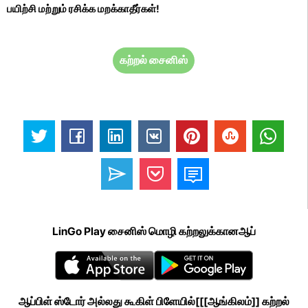
பயிற்சி மற்றும் ரசிக்க மறக்காதீர்கள்!
கற்றல் சைனிஸ்
LinGo Play சைனிஸ் மொழி கற்றலுக்கானஆப்
ஆப்பிள் ஸ்டோர் அல்லது கூகிள் பிளேயில்[[[ஆங்கிலம்]] கற்றல்