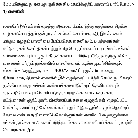
மேம்படுத்துவது என்பது குறித்த சில உதவிக்குறிப்புகளைப் பார்ப்போம். >
1)
சைனிஸ்
சைனிஸ் இல் உங்கள் எழுத்து அளவை மேம்படுத்துவதற்கான சிறந்த
வழிகளில் படித்தல் ஒன்றாகும். உங்கள் சொல்லகராதி, இலக்கணம்
மற்றும் எழுதும் பாணியை மேம்படுத்த சைனிஸ் இல் புத்தகங்கள்,
கட்டுரைகள், செய்திகள் மற்றும் பிற பொருட்களைப் படியுங்கள். உங்கள்
எல்லைகளையும் எழுதும் திறன்களையும் விரிவுபடுத்துவதற்கு பல்வேறு
வகைகள் மற்றும் நூல்களின் பாணிகளைப் படிக்க முயற்சிக்கவும்.
ஸ்டைல் ​​= "எழுத்துரு-எடை: 400;"> வாசிப்பு முக்கியமானது,
நிச்சயமாக, ஆனால் சைனிஸ் இல் எழுத்தைப் பயிற்சி செய்வது மிகவும்
முக்கியமானது. உங்கள் எண்ணங்களை இன்னும் தெளிவாகவும்
தர்க்கரீதியாகவும் வெளிப்படுத்த கற்றுக்கொள்ள கடிதங்கள்,
கட்டுரைகள், குறிப்புகள், விண்ணப்பங்களை எழுதுங்கள். எழுதப்பட்ட
பேச்சுக்கு வாய்வழி பேச்சைக் காட்டிலும் அதிக துல்லியமும் தெளிவும்
தேவை என்பதை நினைவில் கொள்ளுங்கள், எனவே பிழைகளுக்காக
உங்கள் நூல்களை அவசரப்படுத்தவும் கவனமாக சரிபார்க்கவும் முயற்சி
செய்யுங்கள். /p>