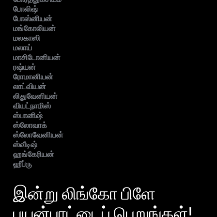
போலிஷ்
போஸ்னியன்
மங்கோலியன்
மலகாஸி
மலாய்
மாசிடோனியன்
ரஷ்யன்
ரோமானியன்
லாட்வியன்
லிதுவேனியன்
வியட்நாமிஸ்
ஸ்பானிஷ்
ஸ்லோவாக்
ஸ்லோவேனியன்
ஸ்வீடிஷ்
ஹங்கேரியன்
ஹீப்ரு
இன்று லிங்கோ பிளே
பயன்பாட்டைப் பெறுங்கள்!