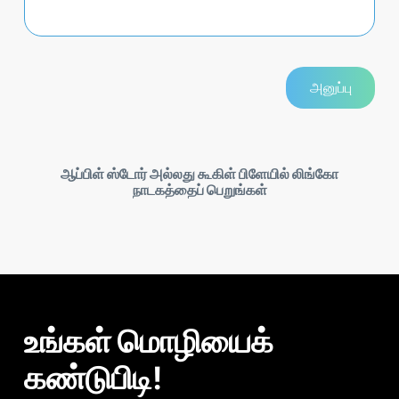
ஆப்பிள் ஸ்டோர் அல்லது கூகிள் பிளேயில் லிங்கோ
நாடகத்தைப் பெறுங்கள்
உங்கள் மொழியைக்
கண்டுபிடி!