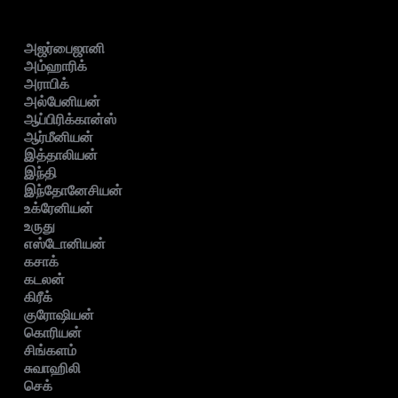
அஜர்பைஜானி
அம்ஹாரிக்
அராபிக்
அல்பேனியன்
ஆப்பிரிக்கான்ஸ்
ஆர்மீனியன்
இத்தாலியன்
இந்தி
இந்தோனேசியன்
உக்ரேனியன்
உருது
எஸ்டோனியன்
கசாக்
கடலன்
கிரீக்
குரோஷியன்
கொரியன்
சிங்களம்
சுவாஹிலி
செக்