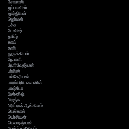
சோமாலி
ஜப்பானிஸ்
ஜார்ஜியன்
ஜெர்மன்
டச்சு
டேனிஷ்
தமிழ்
தாய்
தாரி
துருக்கியம்
நேபாளி
நோர்வேஜியன்
பர்மிஸ்
பல்கேரியன்
பாரம்பரிய சைனிஸ்
பாஷ்டோ
பின்னிஷ்
பிரஞ்சு
பிரிட்டிஷ் ஆங்கிலம்
பெங்கால்
பெர்சியன்
பெலாரஷ்யன்
போர்த்துகீசியம்