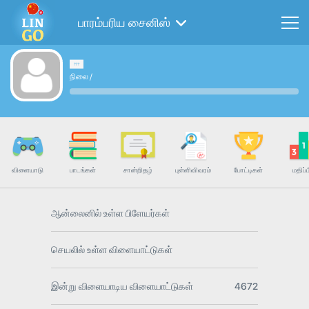
பாரம்பரிய சைனிஸ்
நிலை
/
விளையாடு
பாடங்கள்
சான்றிதழ்
புள்ளிவிவரம்
போட்டிகள்
மதிப்ப
ஆன்லைனில் உள்ள பிளேயர்கள்
செயலில் உள்ள விளையாட்டுகள்
இன்று விளையாடிய விளையாட்டுகள்
4672