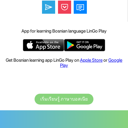
App for learning Bosnian language LinGo Play
Get Bosnian learning app LinGo Play on
Apple Store
or
Google
Play
เริ่มเรียนรู้ ภาษาบอสเนีย