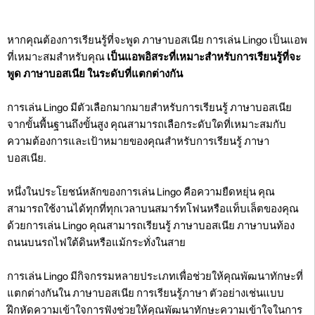
หากคุณต้องการเรียนรู้ที่จะพูด ภาษาบอสเนีย การเล่น Lingo เป็นแอพ
ที่เหมาะสมสำหรับคุณ
เป็นแอพอิสระที่เหมาะสำหรับการเรียนรู้ที่จะ
พูด ภาษาบอสเนีย ในระดับที่แตกต่างกัน
การเล่น Lingo มีตัวเลือกมากมายสำหรับการเรียนรู้ ภาษาบอสเนีย
จากขั้นพื้นฐานถึงขั้นสูง คุณสามารถเลือกระดับใดที่เหมาะสมกับ
ความต้องการและเป้าหมายของคุณสำหรับการเรียนรู้ ภาษา
บอสเนีย.
หนึ่งในประโยชน์หลักของการเล่น Lingo คือความยืดหยุ่น คุณ
สามารถใช้งานได้ทุกที่ทุกเวลาบนสมาร์ทโฟนหรือแท็บเล็ตของคุณ
ด้วยการเล่น Lingo คุณสามารถเรียนรู้ ภาษาบอสเนีย ภาษาบนท้อง
ถนนบนรถไฟใต้ดินหรือแม้กระทั่งในสาย
การเล่น Lingo มีกิจกรรมหลายประเภทเพื่อช่วยให้คุณพัฒนาทักษะที่
แตกต่างกันใน ภาษาบอสเนีย การเรียนรู้ภาษา ตัวอย่างเช่นแบบ
ฝึกหัดความเข้าใจการฟังช่วยให้คุณพัฒนาทักษะความเข้าใจในการ