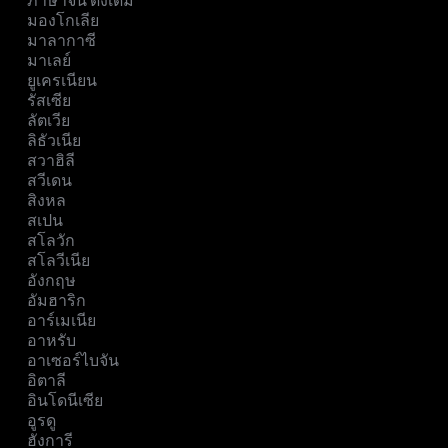
ภาษาจีน ดั้งเดิม
มองโกเลีย
มาลากาซี
มาเลย์
ยูเครเนียน
รัสเซีย
ลัตเวีย
ลิธัวเนีย
สวาฮิลี
สวีเดน
สิงหล
สเปน
สโลวัก
สโลวีเนีย
อังกฤษ
อัมฮาริก
อาร์เมเนีย
อาหรับ
อาเซอร์ไบจัน
อิตาลี
อินโดนีเซีย
อูรดู
ฮังการี