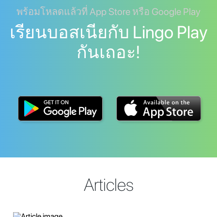
พร้อมโหลดแล้วที่ App Store หรือ Google Play
เรียนบอสเนียกับ Lingo Play
กันเถอะ!
Articles