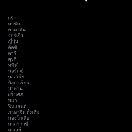
กรีก
คาซัค
คาตาลัน
จอร์เจีย
ญี่ปุ่น
ดัตช์
ดารี
ตุรกี
ทมิฬ
นอร์เวย์
บอสเนีย
บัลกาเรียน
ปาทาน
ฝรั่งเศส
พม่า
ฟินแลนด์
ภาษาจีน ดั้งเดิม
มองโกเลีย
มาลากาซี
มาเลย์