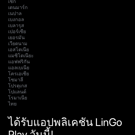
เช็ก
เดนมาร์ก
เนปาล
เบงกอล
เบลารุส
เปอร์เซีย
เยอรมัน
เวียดนาม
เอสโตเนีย
แมซิโดเนียะ
แอฟฟริกัน
แอลเบเนีย
โครเอเชีย
โซมาลี
โปรตุเกส
โปแลนด์
โรมาเนีย
ไทย
ได้รับแอปพลิเคชัน LinGo
Play วันนี้!