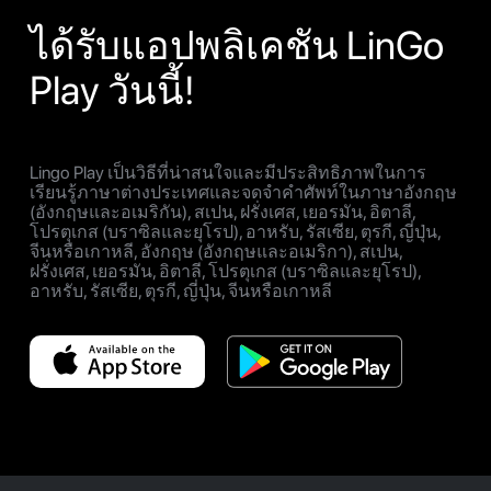
ได้รับแอปพลิเคชัน LinGo
Play วันนี้!
Lingo Play เป็นวิธีที่น่าสนใจและมีประสิทธิภาพในการ
เรียนรู้ภาษาต่างประเทศและจดจำคำศัพท์ในภาษาอังกฤษ
(อังกฤษและอเมริกัน), สเปน, ฝรั่งเศส, เยอรมัน, อิตาลี,
โปรตุเกส (บราซิลและยุโรป), อาหรับ, รัสเซีย, ตุรกี, ญี่ปุ่น,
จีนหรือเกาหลี, อังกฤษ (อังกฤษและอเมริกา), สเปน,
ฝรั่งเศส, เยอรมัน, อิตาลี, โปรตุเกส (บราซิลและยุโรป),
อาหรับ, รัสเซีย, ตุรกี, ญี่ปุ่น, จีนหรือเกาหลี