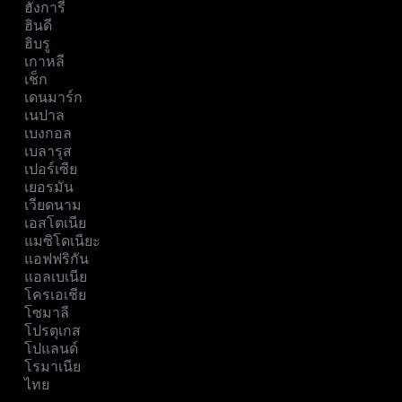
ฮังการี
ฮินดี
ฮิบรู
เกาหลี
เช็ก
เดนมาร์ก
เนปาล
เบงกอล
เบลารุส
เปอร์เซีย
เยอรมัน
เวียดนาม
เอสโตเนีย
แมซิโดเนียะ
แอฟฟริกัน
แอลเบเนีย
โครเอเชีย
โซมาลี
โปรตุเกส
โปแลนด์
โรมาเนีย
ไทย