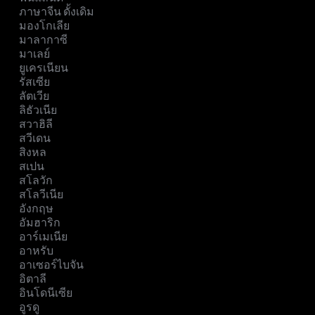
ภาษาจีน ดั้งเดิม
มองโกเลีย
มาลากาซี
มาเลย์
ยูเครเนียน
รัสเซีย
ลัตเวีย
ลิธัวเนีย
สวาฮิลี
สวีเดน
สิงหล
สเปน
สโลวัก
สโลวีเนีย
อังกฤษ
อัมฮาริก
อาร์เมเนีย
อาหรับ
อาเซอร์ไบจัน
อิตาลี
อินโดนีเซีย
อูรดู