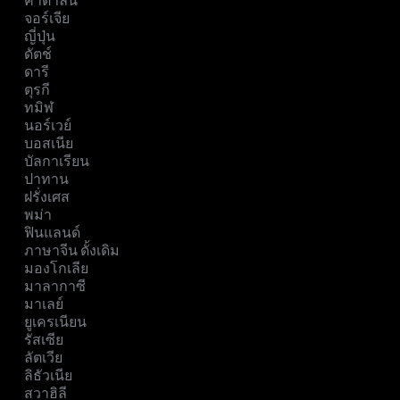
คาตาลัน
จอร์เจีย
ญี่ปุ่น
ดัตช์
ดารี
ตุรกี
ทมิฬ
นอร์เวย์
บอสเนีย
บัลกาเรียน
ปาทาน
ฝรั่งเศส
พม่า
ฟินแลนด์
ภาษาจีน ดั้งเดิม
มองโกเลีย
มาลากาซี
มาเลย์
ยูเครเนียน
รัสเซีย
ลัตเวีย
ลิธัวเนีย
สวาฮิลี