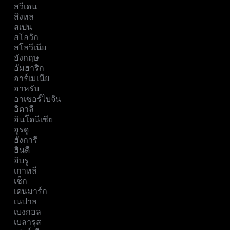
สวีเดน
สิงหล
สเปน
สโลวัก
สโลวีเนีย
อังกฤษ
อัมฮาริก
อาร์เมเนีย
อาหรับ
อาเซอร์ไบจัน
อิตาลี
อินโดนีเซีย
อูรดู
ฮังการี
ฮินดี
ฮิบรู
เกาหลี
เช็ก
เดนมาร์ก
เนปาล
เบงกอล
เบลารุส