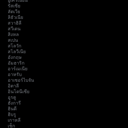
ยูเครเนียน
รัสเซีย
ลัตเวีย
ลิธัวเนีย
สวาฮิลี
สวีเดน
สิงหล
สเปน
สโลวัก
สโลวีเนีย
อังกฤษ
อัมฮาริก
อาร์เมเนีย
อาหรับ
อาเซอร์ไบจัน
อิตาลี
อินโดนีเซีย
อูรดู
ฮังการี
ฮินดี
ฮิบรู
เกาหลี
เช็ก