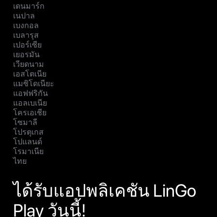
เดนมาร์ก
เนปาล
เบงกอล
เบลารุส
เปอร์เซีย
เยอรมัน
เวียดนาม
เอสโตเนีย
แมซิโดเนียะ
แอฟฟริกัน
แอลเบเนีย
โครเอเชีย
โซมาลี
โปรตุเกส
โปแลนด์
โรมาเนีย
ไทย
ได้รับแอปพลิเคชัน LinGo
Play วันนี้!