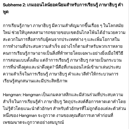
Subheme 2: เกมออนไลน์ยอดนิยมสำหรับการเรียนรู้ ภาษาฮิบรู คำ
พูด
การเรียนรู้ภาษา ภาษาฮิบรู มีความสำคัญมากขึ้นเรื่อย ๆ ในโลกสมัย
ใหม่ ช่วยให้บุคคลสามารถขยายขอบเขตอันไกลโพ้นได้อำนวยความ
สะดวกในการสื่อสารกับผู้คนจากประเทศต่าง ๆ และเพิ่มโอกาสใน
การทำงานที่ประสบความสำเร็จ อย่างไรก็ตามสำหรับพวกเราหลาย
คนการเรียนรู้ภาษาอาจเป็นสิ่งที่ท้าทายโดยเฉพาะอย่างยิ่งเมื่อใช้วิธี
การสอนแบบดั้งเดิม แต่ถ้าการเรียนรู้ ภาษาฮิบรู กลายเป็นกระบวน
การที่น่าดึงดูดและน่าดึงดูด? นี่คือที่เกมออนไลน์เข้ามาเล่นประสบ
ความสำเร็จในการเรียนรู้ ภาษาฮิบรู คำและวลีทำให้กระบวนการ
เรียนรู้สนุกสนานและมีประสิทธิภาพ
Hangman: Hangman เป็นเกมคลาสสิกและมีส่วนร่วมที่ประสบความ
สำเร็จในการเรียนรู้คำ ภาษาฮิบรู วัตถุประสงค์คือการคาดเดาคำโดย
ไม่รู้ตัวโดยแนะนำตัวอักษร สำหรับตัวอักษรที่ไม่ถูกต้องแต่ละตัวส่วน
หนึ่งของ Hangman จะถูกวาด งานของคุณคือการเดาคำก่อนที่
เพชฌฆาตจะถูกวาดอย่างสมบูรณ์