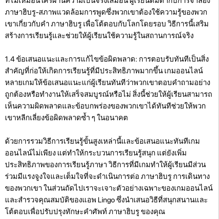
ที่ไม่เหมือนใครผ่านความเป็นจริงเสมือน ผู้เรียนดื่มด่ำกับการจำลอง
ภาษาฮิบรู-สภาพแวดล้อมการพูดซึ่งพวกเขาต้องใช้ความรู้ของพวก
เขาเกี่ยวกับคำ ภาษาฮิบรู เพื่อโต้ตอบกับโลกโดยรอบ วิธีการนี้เสริม
สร้างการเรียนรู้และช่วยให้ผู้เรียนใช้ความรู้ในสถานการณ์จริง
1.4 ข้อเสนอแนะและการแก้ไขข้อผิดพลาด: การตอบรับทันทีเป็นสิ่ง
สำคัญที่ก่อให้เกิดการเรียนรู้ที่มีประสิทธิภาพมากขึ้น เกมออนไลน์
หลายเกมให้ข้อเสนอแนะแก่ผู้เรียนทันทีว่าพวกเขาตอบคำถามอย่าง
ถูกต้องหรือทำงานให้เสร็จสมบูรณ์หรือไม่ สิ่งนี้ช่วยให้ผู้เรียนสามารถ
เห็นความผิดพลาดและข้อบกพร่องของพวกเขาได้ทันทีช่วยให้พวก
เขาหลีกเลี่ยงข้อผิดพลาดซ้ำ ๆ ในอนาคต
ด้วยการรวมวิธีการเรียนรู้ขั้นสูงเหล่านี้และข้อเสนอแนะทันทีเกม
ออนไลน์ไม่เพียง แต่ทำให้กระบวนการเรียนรู้สนุก แต่ยังเพิ่ม
ประสิทธิภาพของการเรียนรู้ภาษา วิธีการที่มีเกมทำให้ผู้เรียนมีส่วน
ร่วมมีแรงจูงใจและเต็มใจที่จะดำเนินการต่อ ภาษาฮิบรู การเดินทาง
ของพวกเขา ในส่วนถัดไปเราจะเจาะตัวอย่างเฉพาะของเกมออนไลน์
และสำรวจคุณสมบัติของแอพ Lingo ซึ่งนำเสนอวิธีที่สนุกสนานและ
โต้ตอบเพื่อปรับปรุงทักษะคำศัพท์ ภาษาฮิบรู ของคุณ