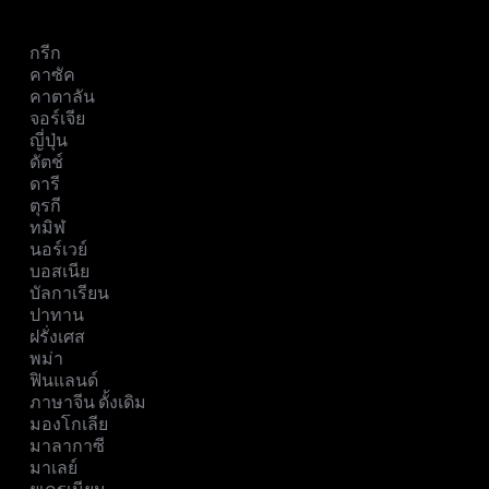
กรีก
คาซัค
คาตาลัน
จอร์เจีย
ญี่ปุ่น
ดัตช์
ดารี
ตุรกี
ทมิฬ
นอร์เวย์
บอสเนีย
บัลกาเรียน
ปาทาน
ฝรั่งเศส
พม่า
ฟินแลนด์
ภาษาจีน ดั้งเดิม
มองโกเลีย
มาลากาซี
มาเลย์