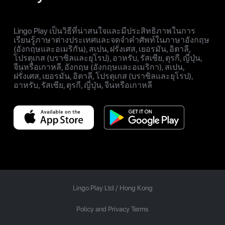
Lingo Play เป็นวิธีที่น่าสนใจและมีประสิทธิภาพในการ
เรียนรู้ภาษาต่างประเทศและจดจำคำศัพท์ในภาษาอังกฤษ
(อังกฤษและอเมริกัน), สเปน, ฝรั่งเศส, เยอรมัน, อิตาลี,
โปรตุเกส (บราซิลและยุโรป), อาหรับ, รัสเซีย, ตุรกี, ญี่ปุ่น,
จีนหรือเกาหลี, อังกฤษ (อังกฤษและอเมริกา), สเปน,
ฝรั่งเศส, เยอรมัน, อิตาลี, โปรตุเกส (บราซิลและยุโรป),
อาหรับ, รัสเซีย, ตุรกี, ญี่ปุ่น, จีนหรือเกาหลี
Lingo Play Ltd /
Hong Kong
Policy and Privacy Terms