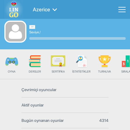
Azerice
Seviye
/
OYNA
DERSLER
SERTIFIKA
İSTATISTIKLER
TURNUVA
SIRAL
Çevrimiçi oyuncular
Aktif oyunlar
Bugün oynanan oyunlar
4314