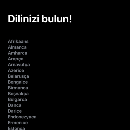
Dilinizi bulun!
Afrikaans
Almanca
Amharca
Arapça
Arnavutça
Azerice
Belarusça
Bengalce
Birmanca
Boşnakça
Bulgarca
Danca
Darice
Endonezyaca
Ermenice
Estonca