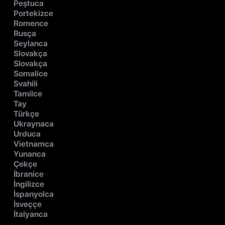
Peştuca
Portekizce
Romence
Rusça
Seylanca
Slovakça
Slovakça
Somalice
Svahili
Tamilce
Tay
Türkçe
Ukraynaca
Urduca
Vietnamca
Yunanca
Çekçe
İbranice
İngilizce
İspanyolca
İsveççe
İtalyanca