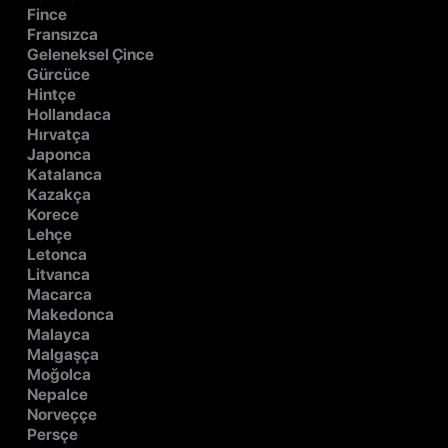
Fince
Fransızca
Geleneksel Çince
Gürcüce
Hintçe
Hollandaca
Hırvatça
Japonca
Katalanca
Kazakça
Korece
Lehçe
Letonca
Litvanca
Macarca
Makedonca
Malayca
Malgaşça
Moğolca
Nepalce
Norveççe
Persçe