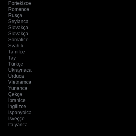
Portekizce
Romence
Rusça
Seylanca
Slovakça
Slovakça
Somalice
Svahili
Tamilce
Tay
Türkçe
Ukraynaca
Urduca
Vietnamca
Yunanca
Çekçe
İbranice
İngilizce
İspanyolca
İsveççe
İtalyanca