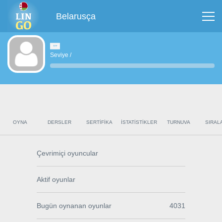
Belarusça
Seviye
/
OYNA
DERSLER
SERTIFIKA
İSTATISTIKLER
TURNUVA
SIRAL
Çevrimiçi oyuncular
Aktif oyunlar
Bugün oynanan oyunlar
4031