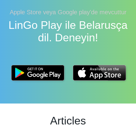
Apple Store veya Google play'de mevcuttur
LinGo Play ile Belarusça
dil. Deneyin!
Articles