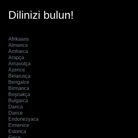
Dilinizi bulun!
Afrikaans
Almanca
Amharca
Arapça
Arnavutça
Azerice
Belarusça
Bengalce
Birmanca
Boşnakça
Bulgarca
Danca
Darice
Endonezyaca
Ermenice
Estonca
Fince