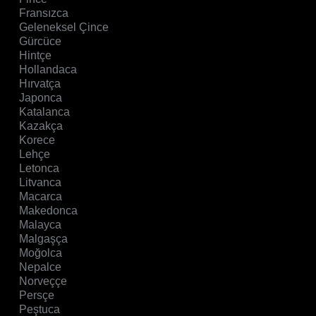
Fransızca
Geleneksel Çince
Gürcüce
Hintçe
Hollandaca
Hırvatça
Japonca
Katalanca
Kazakça
Korece
Lehçe
Letonca
Litvanca
Macarca
Makedonca
Malayca
Malgaşça
Moğolca
Nepalce
Norveççe
Persçe
Peştuca