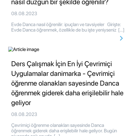
nasıl düzgün bir şekilde öğrenilir?
08.08.2023
Evde Danca nasıl öğrenilir: ipuçları ve tavsiyeler Girişte:
Evde Danca öğrenmek, özellikle de bu işte yeniyseniz […]
Ders Çalışmak İçin En İyi Çevrimiçi
Uygulamalar danimarka - Çevrimiçi
öğrenme olanakları sayesinde Danca
öğrenmek giderek daha erişilebilir hale
geliyor
08.08.2023
Çevrimiçi öğrenme olanakları sayesinde Danca
öğrenmek giderek daha erişilebilir hale geliyor. Bugün