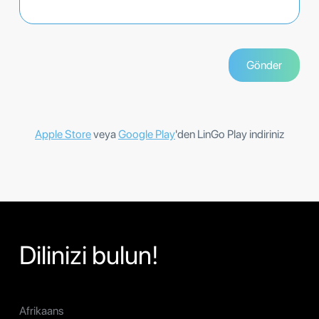
Apple Store
veya
Google Play
'den LinGo Play indiriniz
Dilinizi bulun!
Afrikaans