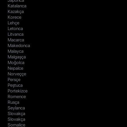
Japonca
Katalanca
Kazakça
Korece
Lehçe
Letonca
Litvanca
Macarca
Makedonca
Malayca
Malgaşça
Moğolca
Nepalce
Norveççe
Persçe
Peştuca
Portekizce
Romence
Rusça
Seylanca
Slovakça
Slovakça
Somalice