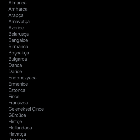
Almanca
Amharca
Arapça
Arnavutça
Azerice
Belarusça
Bengalce
Birmanca
Boşnakça
Bulgarca
Danca
Darice
Endonezyaca
Ermenice
Estonca
Fince
Fransızca
Geleneksel Çince
Gürcüce
Hintçe
Hollandaca
Hırvatça