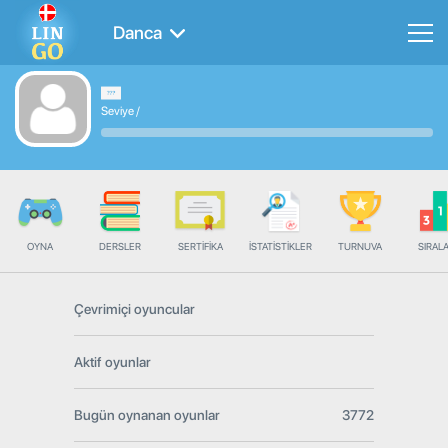
Danca
Seviye
/
OYNA
DERSLER
SERTIFIKA
İSTATISTIKLER
TURNUVA
SIRAL
Çevrimiçi oyuncular
Aktif oyunlar
Bugün oynanan oyunlar
3772