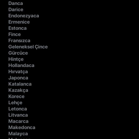
Danca
Darice
Endonezyaca
Ermenice
Estonca
Fince
Fransızca
Geleneksel Çince
Gürcüce
Hintçe
Hollandaca
Hırvatça
Japonca
Katalanca
Kazakça
Korece
Lehçe
Letonca
Litvanca
Macarca
Makedonca
Malayca