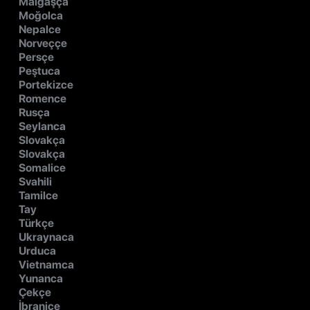
Malgaşça
Moğolca
Nepalce
Norveççe
Persçe
Peştuca
Portekizce
Romence
Rusça
Seylanca
Slovakça
Slovakça
Somalice
Svahili
Tamilce
Tay
Türkçe
Ukraynaca
Urduca
Vietnamca
Yunanca
Çekçe
İbranice