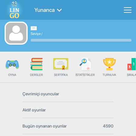
Yunanca
Seviye
/
OYNA
DERSLER
SERTIFIKA
İSTATISTIKLER
TURNUVA
SIRAL
Çevrimiçi oyuncular
Aktif oyunlar
Bugün oynanan oyunlar
4590