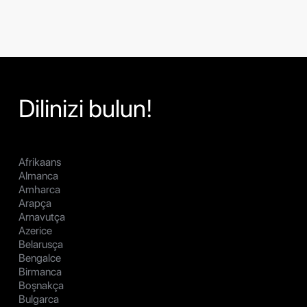
Dilinizi bulun!
Afrikaans
Almanca
Amharca
Arapça
Arnavutça
Azerice
Belarusça
Bengalce
Birmanca
Boşnakça
Bulgarca