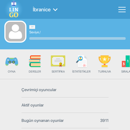
İbranice
Seviye
/
OYNA
DERSLER
SERTIFIKA
İSTATISTIKLER
TURNUVA
SIRAL
Çevrimiçi oyuncular
Aktif oyunlar
Bugün oynanan oyunlar
3911