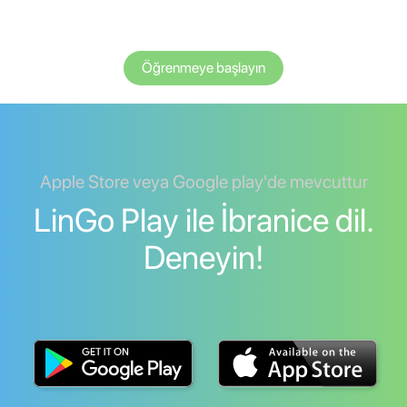
Öğrenmeye başlayın
Apple Store veya Google play'de mevcuttur
LinGo Play ile İbranice dil.
Deneyin!