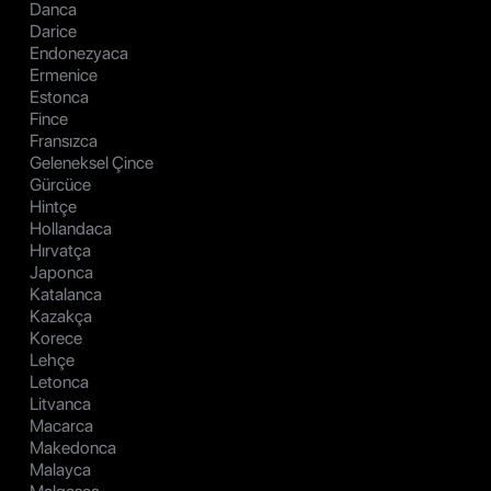
Danca
Darice
Endonezyaca
Ermenice
Estonca
Fince
Fransızca
Geleneksel Çince
Gürcüce
Hintçe
Hollandaca
Hırvatça
Japonca
Katalanca
Kazakça
Korece
Lehçe
Letonca
Litvanca
Macarca
Makedonca
Malayca