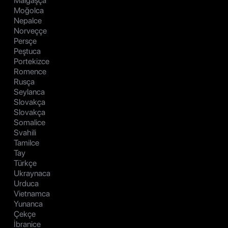
Malgaşça
Moğolca
Nepalce
Norveççe
Persçe
Peştuca
Portekizce
Romence
Rusça
Seylanca
Slovakça
Slovakça
Somalice
Svahili
Tamilce
Tay
Türkçe
Ukraynaca
Urduca
Vietnamca
Yunanca
Çekçe
İbranice