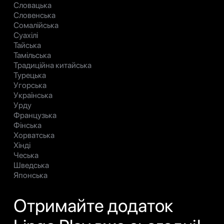
Словацька
Словенська
Сомалійська
Суахілі
Тайська
Тамільська
Традиційна китайська
Турецька
Угорська
Українська
Урду
Французька
Фінська
Хорватська
Хінді
Чеська
Шведська
Японська
Отримайте додаток