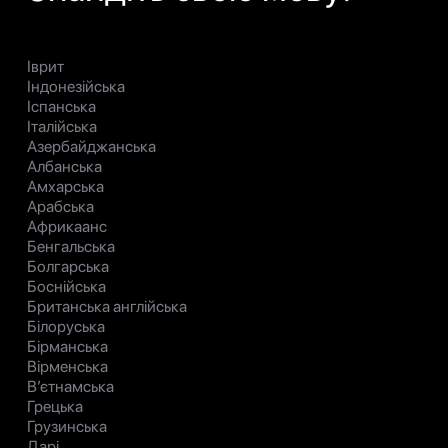
Іврит
Індонезійська
Іспанська
Італійська
Азербайджанська
Албанська
Амхарська
Арабська
Африкаанс
Бенгальська
Болгарська
Боснійська
Британська англійська
Білоруська
Бірманська
Вірменська
В’єтнамська
Грецька
Грузинська
Дарі