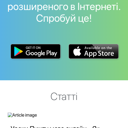
розширеного в Інтернеті.
Спробуй це!
Статті