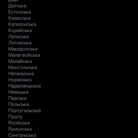
Датська
Естонська
Казахська
Каталонська
Корейська
Латиська
Литовська
Македонська
Малагасійська
Малайська
Монгольська
Непальська
Норвезька
Нідерландська
Німецька
Перська
Польська
Португальська
Пушту
Російська
Румунська
Сингальська