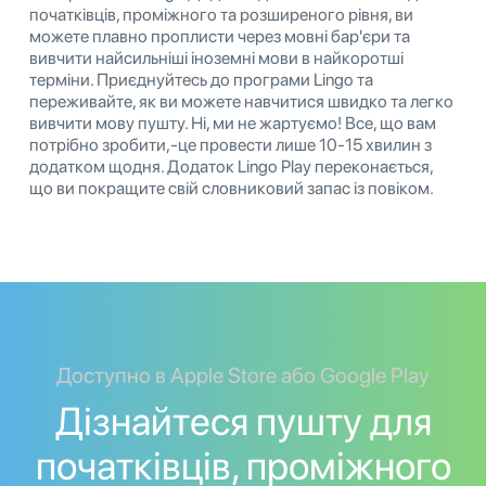
початківців, проміжного та розширеного рівня, ви
можете плавно проплисти через мовні бар'єри та
вивчити найсильніші іноземні мови в найкоротші
терміни. Приєднуйтесь до програми Lingo та
переживайте, як ви можете навчитися швидко та легко
вивчити мову пушту. Ні, ми не жартуємо! Все, що вам
потрібно зробити,-це провести лише 10-15 хвилин з
додатком щодня. Додаток Lingo Play переконається,
що ви покращите свій словниковий запас із повіком.
Доступно в Apple Store або Google Play
Дізнайтеся пушту для
початківців, проміжного