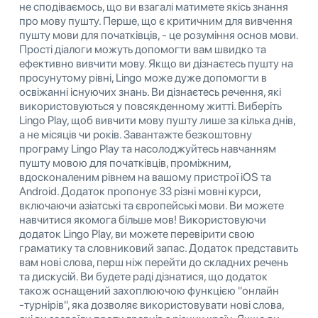
не сподіваємось, що ви взагалі матимете якісь знання
про мову пушту. Перше, що є критичним для вивчення
пушту мови для початківців, - це розуміння основ мови.
Прості діалоги можуть допомогти вам швидко та
ефективно вивчити мову. Якщо ви дізнаєтесь пушту на
просунутому рівні, Lingo може дуже допомогти в
освіжанні існуючих знань. Ви дізнаєтесь речення, які
використовуються у повсякденному житті. Виберіть
Lingo Play, щоб вивчити мову пушту лише за кілька днів,
а не місяців чи років. Завантажте безкоштовну
програму Lingo Play та насолоджуйтесь навчанням
пушту мовою для початківців, проміжним,
вдосконаленим рівнем на вашому пристрої iOS та
Android. Додаток пропонує 33 різні мовні курси,
включаючи азіатські та європейські мови. Ви можете
навчитися якомога більше мов! Використовуючи
додаток Lingo Play, ви можете перевірити свою
граматику та словниковий запас. Додаток представить
вам нові слова, перш ніж перейти до складних речень
та дискусій. Ви будете раді дізнатися, що додаток
також оснащений захоплюючою функцією "онлайн
-турнірів", яка дозволяє використовувати нові слова,