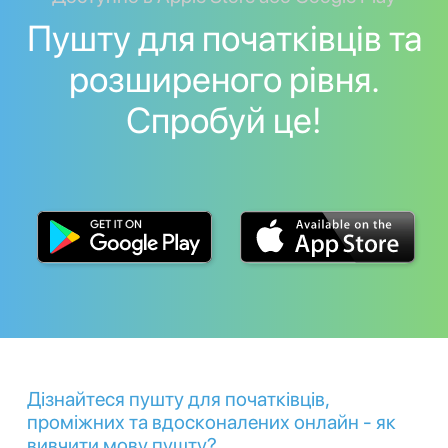
Пушту для початківців та
розширеного рівня.
Спробуй це!
Дізнайтеся пушту для початківців,
проміжних та вдосконалених онлайн - як
вивчити мову пушту?