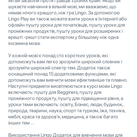
які ви засвоїли проти гравців з різних країн. Якщо ви
шукаєте навчання в вільній мові, ми вважаємо, що
немає нічого кращого, ніж гра Lingo. За допомогою
Lingo Play ви також можете взяти уроки в Інтернеті або
офлайн пушту уроки для початківців, пушту уроки для
проміжних продуктів, пушту уроки для розширених і
врешті -решт стати експертом у більшому ніж одна
іноземна мова.
У кожній мові є понад сто коротких уроків, які
допоможуть вам легко зрозуміти широкий словник і
зрозуміти широкий спектр тем. Додаток також
оснащений понад 15 додатковими функціями, які
допоможуть вам вивчити мови ефективніше та плавно.
Наступні предмети висвітлюються в курсі мови Lingo
включають: пушту для Begginers, пушту для
проміжного продукту, пушту для підвищення рівня, а
уроки теми включають: освіту, Бізнес, люди, будинок,
природа, тварини, наука, спорт та туризм, їжа, техніка,
меблі, краса та здоров'я, медицина, а також багато
інших тем ...
Використання Lingo Додаток для вивчення мови для