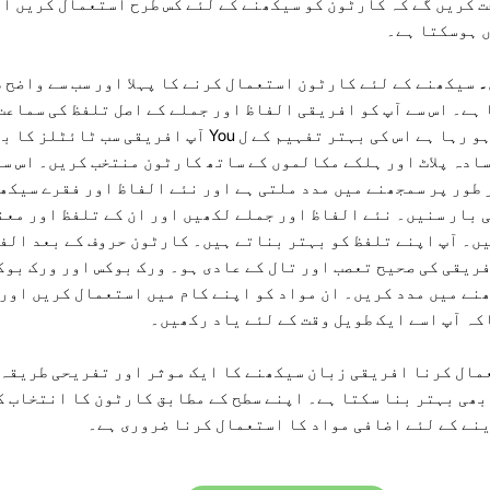
ت کریں گے کہ کارٹون کو سیکھنے کے لئے کس طرح استعمال کریں ا
ں ہوسکتا ہے۔
۔
سیکھنے کے لئے کارٹون استعمال کرنے کا پہلا اور سب سے واضح 
ہے۔ اس سے آپ کو افریقی الفاظ اور جملے کے اصل تلفظ کی سماعت
ڈالنے کی اجازت ہوگی۔ کیا ہو رہا ہے اس کی بہتر تفہیم کے ل You آپ افر
ادہ پلاٹ اور ہلکے مکالموں کے ساتھ کارٹون منتخب کریں۔ اس سے
ر طور پر سمجھنے میں مدد ملتی ہے اور نئے الفاظ اور فقرے سیکھ
 بار سنیں۔ نئے الفاظ اور جملے لکھیں اور ان کے تلفظ اور معن
ں۔ آپ اپنے تلفظ کو بہتر بناتے ہیں۔ کارٹون حروف کے بعد الف
ریقی کی صحیح تعصب اور تال کے عادی ہو۔ ورک بوکس اور ورک بوکس
نے میں مدد کریں۔ ان مواد کو اپنے کام میں استعمال کریں اور 
ہ آپ اسے ایک طویل وقت کے لئے یاد رکھیں۔
مال کرنا افریقی زبان سیکھنے کا ایک موثر اور تفریحی طریقہ 
بھی بہتر بنا سکتا ہے۔ اپنے سطح کے مطابق کارٹون کا انتخاب ک
نے کے لئے اضافی مواد کا استعمال کرنا ضروری ہے۔