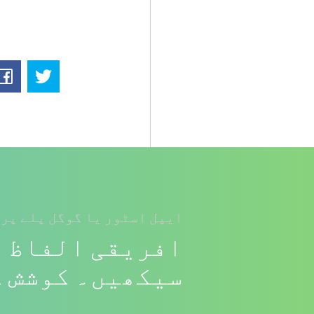
ایپل اسٹور یا گوگل پلے پر 
افریقی الفاظ ا
سیکھیں۔ کوشش ک