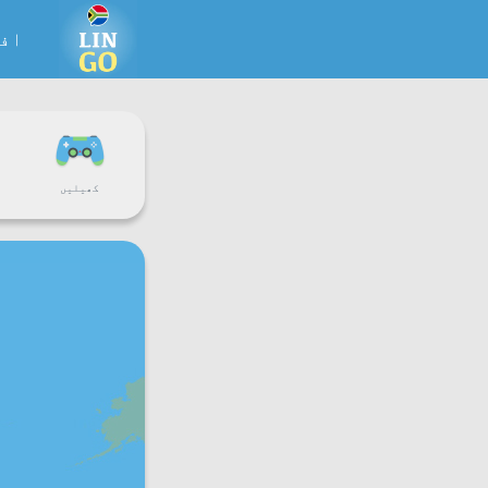
اف
کھیلیں