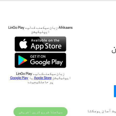
Afrikaans زبان سیکھنے کےلیے LinGo Play
ایپلیکیشن
زبان سیکھنےکےلیے LinGo Play
ایپلیکیشن
Apple Store
یا
Google Play
پر حاصلکیجیئے
ہت آسان ہوسکتا
سیکھنا شروع کریں افریقی