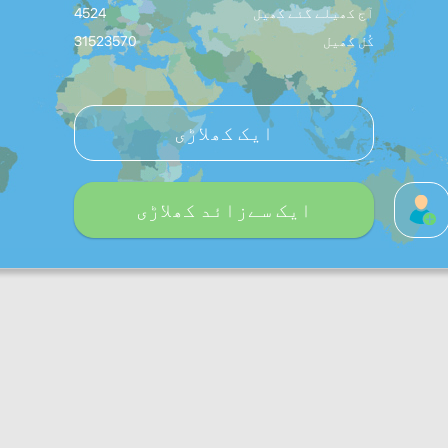
آج کھیلے گئے کھیل
4524
کُل کھیل
31523570
ایک کھلاڑی
ایک سےزائد کھلاڑی