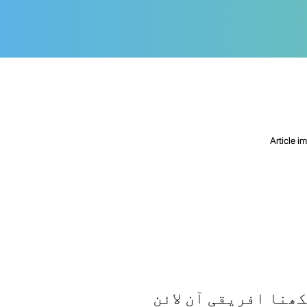
ھنا افریقی آن لائن