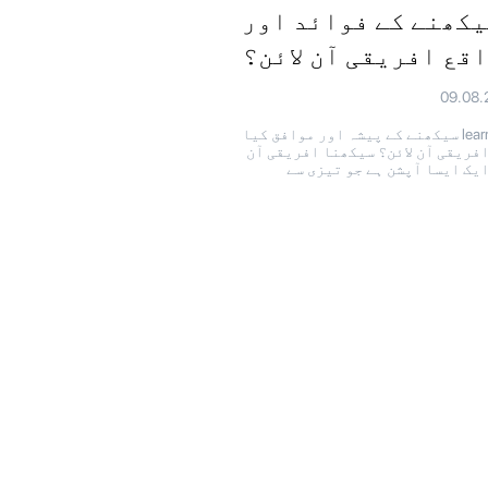
یکھنے کے فوائد اور
قع افریقی آن لائن؟
09.08.
learning سیکھنے کے پیشہ اور موافق کیا
افریقی آن لائن؟ سیکھنا افریقی آن
ایک ایسا آپشن ہے جو تیزی سے