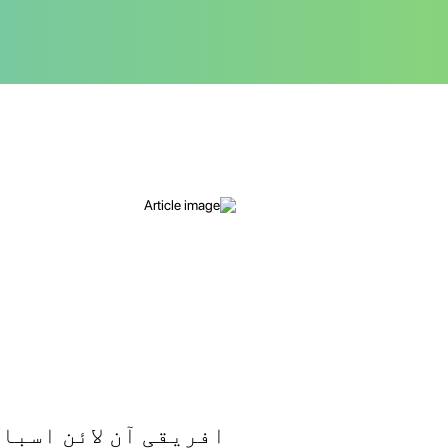
افریقی آن لائن اسباق