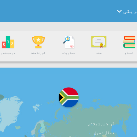
ریقی
اسباق
سند
شماریات
ٹورنامنٹ
درجہبندی
آن لائن کھلاڑی
فعال کھیل