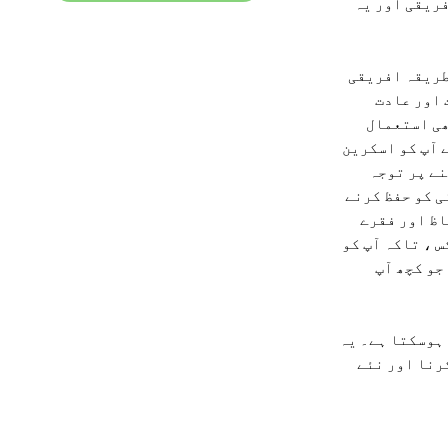
فریقی اور یہ
طریقہ افریقی
 اور عادت
یقی سب ٹائٹلز کا بھی استعمال
 آپ کو اسکرین
نے پر توجہ
ی کو حفظ کرنے
اظ اور فقرے
 ، تاکہ آپ کو
جو کچھ آپ
ہوسکتا ہے۔ یہ
رنا اور نئے