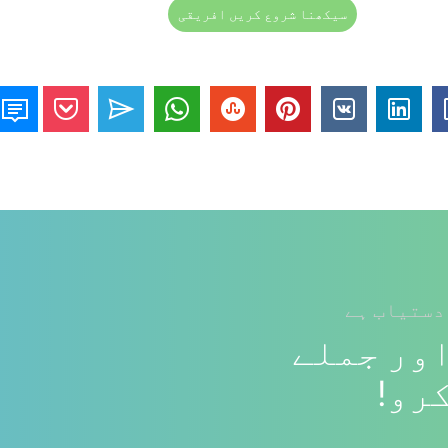
سیکھنا شروع کریں افریقی
دستیاب ہے
ور جملے
رو!