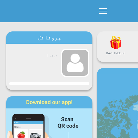
پروفائل
30 DAYS FREE
درجہ
|
پیش رفت
سوموار
منگل
بُدھ
جمعرات