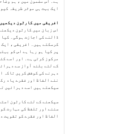
ہے۔ اس مضمون میں ، ہم وضاح
ایک بہت ہی موثر طریقہ کیو
افریقی میں کارٹون دیکھیں
اس زبان میں کارٹون دیکھنا 
کرسکتے ہیں۔ افریقی ، ایک س
پر کیا ہو رہا ہے اس کو بہت
مرکوز کرتی ہے۔ اور اسے کئی
کے لئے بلند آواز سے دہرائی
دہرنے کی کوشش کریں تاکہ اف
نئے الفاظ اور فقرے یاد رکھ
سیکھتے ہیں اسے دہرائیں تاک
سیکھنے کے لئے کارٹون استع
سننے اور تلفظ کی مہارت کو 
الفاظ اور فقرے کو تقویت دی