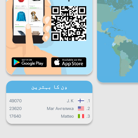
جمعہ
ہفتہ
اِتوار
روزانہ کی پیش رفت
ماہانہ پیش رفت
سند
مجموعی کارکردگی
دِن کا بہترین
49070
J. K
1.
23620
Маг Ангелика
2.
17640
Matteo
3.