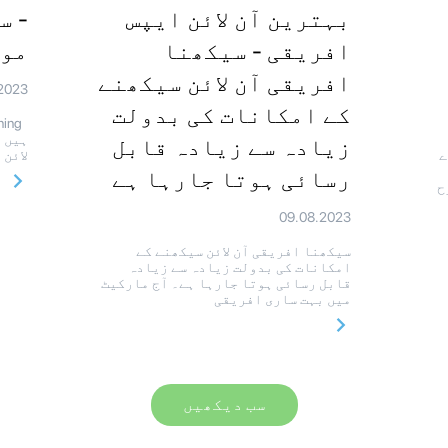
بہترین آن لائن ایپس
- س
افریقی - سیکھنا
موا
افریقی آن لائن سیکھنے
2023
کے امکانات کی بدولت
ہیں 
زیادہ سے زیادہ قابل
ے
لائن 
رسائی ہوتا جارہا ہے
ح
09.08.2023
سیکھنا افریقی آن لائن سیکھنے کے
امکانات کی بدولت زیادہ سے زیادہ
قابل رسائی ہوتا جارہا ہے۔ آج مارکیٹ
میں بہت ساری افریقی
سب دیکھیں