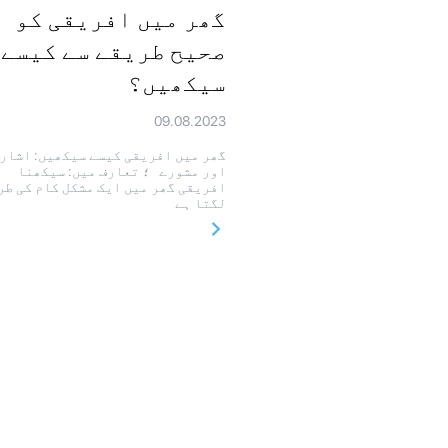
گھر میں افریقی کو
صحیح طریقے سے کیسے
سیکھیں؟
09.08.2023
گھر میں افریقی کیسے سیکھیں: اشار
اور مشورے ؛ تعارف میں: سیکھنا
افریقی گھر میں ایک مشکل کام کی طر
لگتا ہے