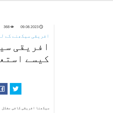
369
09.08.2023
افریقی سیکھنے کے لئ
افریقی سیک
کیسے استع
سیکھنا افریقی کافی مشکل ا