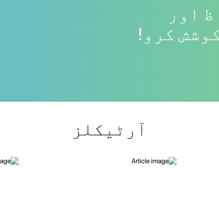
ظ اور
وشش کرو!
آرٹیکلز