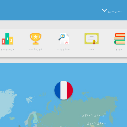
انسیسی
اسباق
سند
شماریات
ٹورنامنٹ
درجہبندی
آن لائن کھلاڑی
فعال کھیل