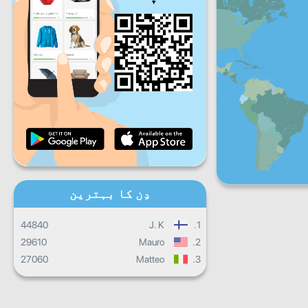
جمعہ
ہفتہ
اِتوار
روزانہ کی پیش رفت
ماہانہ پیش رفت
سند
مجموعی کارکردگی
دِن کا بہترین
44840
J. K
1.
29610
Mauro
2.
27060
Matteo
3.