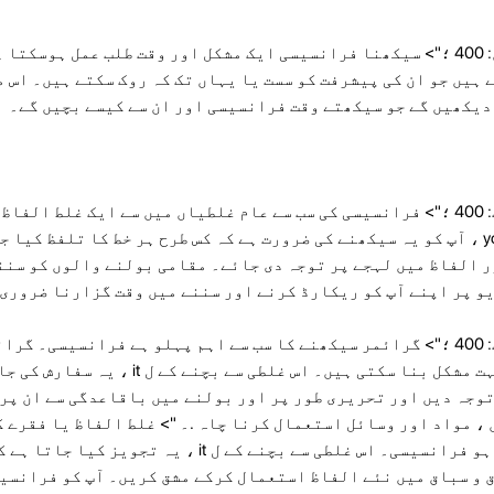
<اسپین اسٹائل = "فونٹ وزن: 400 ؛"> سیکھنا فرانسیسی ایک مشکل اور وقت طلب عمل ہ
ہیں جو ان کی پیشرفت کو سست یا یہاں تک کہ روک سکتے ہیں۔ اس م
دیکھیں گے جو سیکھتے وقت فرانسیسی اور ان سے کیسے بچیں گے۔
<اسپین اسٹائل = "فونٹ ویٹ: 400 ؛"> فرانسیسی کی سب سے عام غلطیاں میں سے ایک غلط
ہے۔ اس غلطی سے بچنے کے ل you ، آپ کو یہ سیکھنے کی ضرورت ہے کہ کس طرح ہر خط کا تلفظ 
ر الفاظ میں لہجے پر توجہ دی جائے۔ مقامی بولنے والوں کو سنن
 پر اپنے آپ کو ریکارڈ کرنے اور سننے میں وقت گزارنا ضروری ہے
<اسپین اسٹائل = "فونٹ ویٹ: 400 ؛"> گرائمر سیکھنے کا سب سے اہم پہلو ہے فرانسیس
غیر ملکی زبان کو سمجھنا بہت مشکل بنا سکتی ہیں۔ اس غلطی سے بچنے 
وجہ دیں اور تحریری طور پر اور بولنے میں باقاعدگی سے ان پر 
، مواد اور وسائل استعمال کرنا چاہ .۔ "> غلط الفاظ یا فقرے 
ایک عام غلطی ہے جب سیکھتے ہو فرانسیسی۔ اس غلطی سے بچنے کے ل it ، یہ ت
 و سباق میں نئے الفاظ استعمال کرکے مشق کریں۔ آپ کو فرانسی