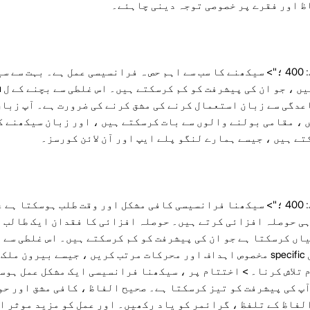
ظ اور فقرے پر خصوصی توجہ دینی چاہئے۔
<اسپین اسٹائل = "فونٹ ویٹ: 400 ؛"> سیکھنے کا سب سے اہم حص ہ فرانسیسی عمل ہے۔ ب
دگی سے زبان استعمال کرنے کی مشق کرنے کی ضرورت ہے۔ آپ زبان
 ، مقامی بولنے والوں سے بات کرسکتے ہیں ، اور زبان سیکھنے ک
ے ہیں ، جیسے ہمارے لنگو پلے ایپ اور آن لائن کورسز۔
<اسپین اسٹائل = "فونٹ ویٹ: 400 ؛"> سیکھنا فرانسیسی کافی مشکل اور وقت طلب ہوسکت
ی حوصلہ افزائی کرتے ہیں۔ حوصلہ افزائی کا فقدان ایک طالب ع
اں کرسکتا ہے جو ان کی پیشرفت کو کم کرسکتے ہیں۔ اس غلطی سے ب
language ، زبان سیکھنے کے ل specific مخصوص اہداف اور محرکات مرتب کریں ، جیسے بی
م تلاش کرنا۔ > اختتام پر ، سیکھنا فرانسیسی ایک مشکل عمل ہوس
پ کی پیشرفت کو تیز کرسکتا ہے۔ صحیح الفاظ ، کافی مشق اور ح
فاظ کے تلفظ ، گرائمر کو یاد رکھیں۔ اور عمل کو مزید موثر ا