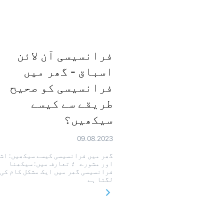
فرانسیسی آن لائن
اسباق - گھر میں
فرانسیسی کو صحیح
طریقے سے کیسے
سیکھیں؟
09.08.2023
گھر میں فرانسیسی کیسے سیکھیں: اش
اور مشورے ؛ تعارف میں: سیکھنا
فرانسیسی گھر میں ایک مشکل کام کی 
لگتا ہے