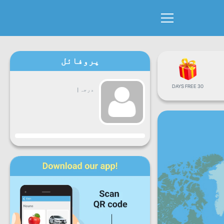
پروفائل
30 DAYS FREE
درجہ
|
پیش رفت
سوموار
منگل
بُدھ
جمعرات