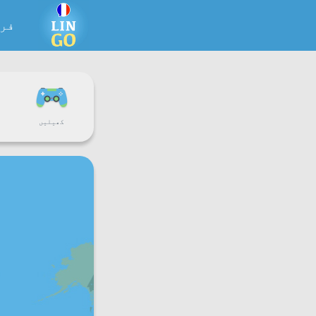
فر
کھیلیں