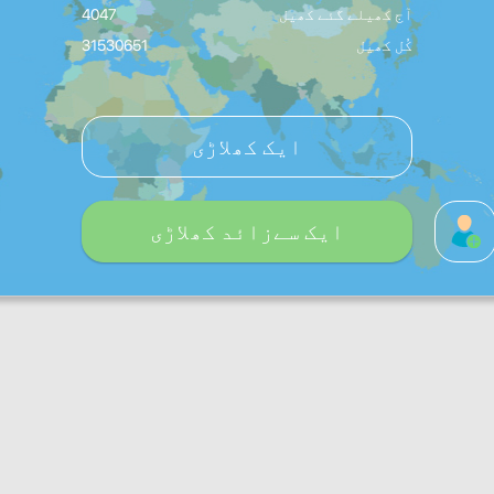
آج کھیلے گئے کھیل
4047
کُل کھیل
31530651
ایک کھلاڑی
ایک سےزائد کھلاڑی