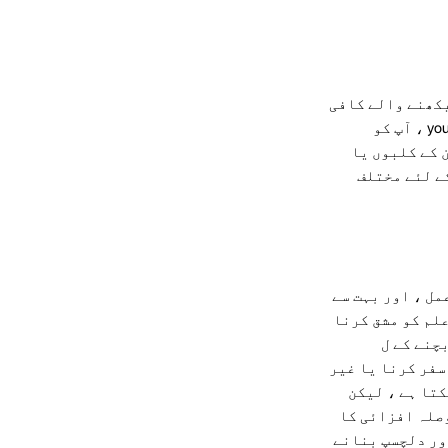
ہت سے سیکھنے والے کافی
مشق نہ دینے کی غلطی کرتے ہیں ، جو ان کی پیشرفت کو کم کرسکتے ہیں۔ اس غلطی سے بچنے کے ل you ، آپ کو
 کے کلبوں یا
ے لئے مختلف
ا ہے عمل ، اور بہت سے
لم کو مشق کرنا
چنے کے ل
رون ملک سفر کرنا یا غیر
کتا ہے ، لیکن
وصلہ افزائی کا
ور دلچسپ بنانے