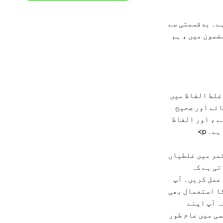
وسکتا ہے۔ بدقسمتی سے
ضمون میں ، ہم
 الفاظ غلط الفاظ میں
کیا جائے اور صحیح
ے ، اور الفاظ
۔ p>
ی۔ گرائمر میں غلطیاں
کے ل it ، یہ سفارش کی جاتی ہے کہ
عمل کریں۔ آپ
کا استعمال بھی
جویز کیا جاتا ہے کہ آپ اپنے
سی میں عام طور