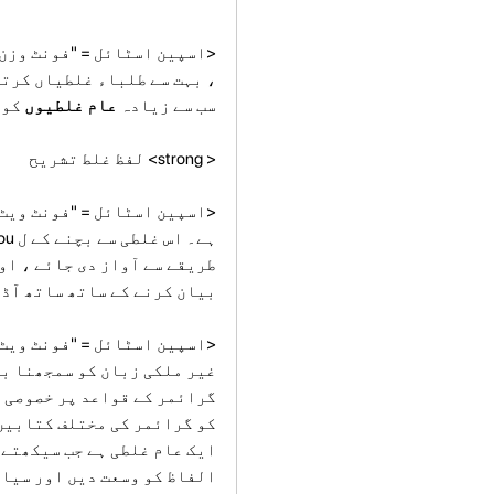
، بہت سے طلباء غلطیاں کرتے 
سب سے زیادہ
عام غلطیوں
کو 
< strong> لفظ غلط تشریح
طریقے سے آواز دی جائے ، او
بیان کرنے کے ساتھ ساتھ آڈیو
گرائمر کے قواعد پر خصوصی ت
کو گرائمر کی مختلف کتابیں 
الفاظ کو وسعت دیں اور سیاق