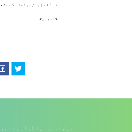
کے لئے زبان سیکھنے کے متع
<اسپین>
ایپل اسٹور یا گوگل پلے پر 