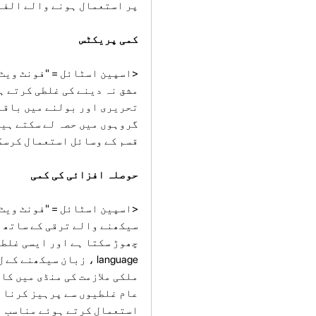
پر استعمال ہونے والے الفا
کمی پریکٹس
تحریری اور بولنے میں باقاع
گروہوں میں حصہ لے سکتے ہیں
قسم کے وسائل استعمال کرسکت
حوصلہ افزائی کی کمی
سیکھنے والے ترقی کے ساتھ ہ
چھوڑ سکتا ہے اور ایسی غلطی
ملکی ملازمت کی منڈی میں کا
عام غلطیوں سے پرہیز کرنا آ
استعمال کرتے ہوئے مناسب ال