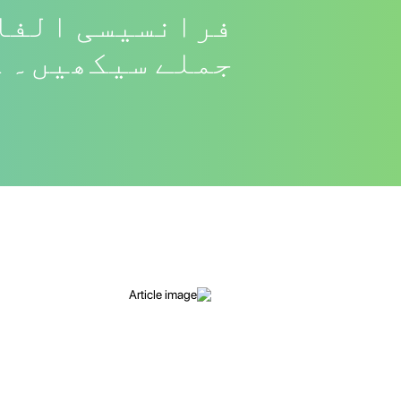
فرانسیسی الفا
جملے سیکھیں۔ ک