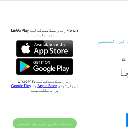
French زبان سیکھنے کےلیے LinGo Play
ایپلیکیشن
ں فرانسیسی
م
ا
زبان سیکھنےکےلیے LinGo Play
ایپلیکیشن
Apple Store
یا
Google Play
پر حاصلکیجیئے
سیکھنا شروع کریں فرانسیسی