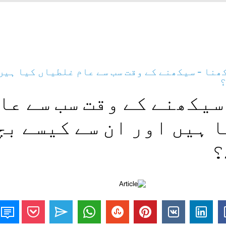
ھنا - سیکھنے کے وقت سب سے عام غلطیاں کیا ہی
؟
یکھنے کے وقت سب سے عا
 ہیں اور ان سے کیسے بچ
؟