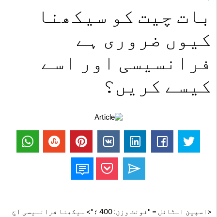
بات چیت کو سیکھنا
کیوں ضروری ہے
فرانسیسی اور اسے
کیسے کریں؟
<اسپین اسٹائل = "فونٹ وزن: 400 ؛"> سیکھنا فرانسیسی آج