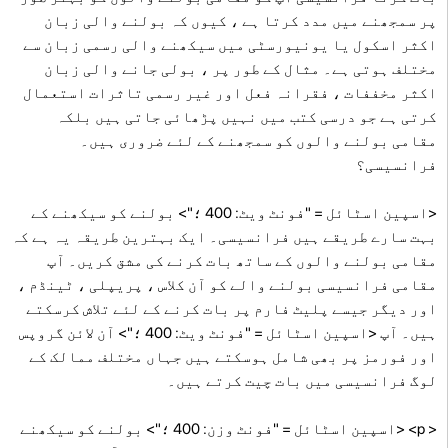
پر سمجھنے میں مدد کرتا ہے ، کیوں کہ بولنے والی زبان
اکثر اسکول یا یونیورسٹی میں سیکھنے والی رسمی زبان سے
مختلف ہوتی ہے۔ مثال کے طور پر ، بولی جانے والی زبان
اکثر مخففات ، فقرانہ فعل اور غیر رسمی تاثرات استعمال
کرتی ہے جو درسی کتب میں نہیں پڑھائی جاتی ہیں بلکہ
مقامی بولنے والوں کو سمجھنے کے لئے ضروری ہیں۔
فرانسیسی؟
<اسپین اسٹائل = "فونٹ ویٹ: 400 ؛"> بولنے کو سیکھنے کے
بہت سارے طریقے ہیں فرانسیسی۔ ایک بہترین طریقہ یہ ہے کہ
مقامی بولنے والوں کے ساتھ بات کرنے کی مشق کریں۔ آپ
مقامی فرانسیسی بولنے والے کو آن کلاس ، پریپلی ، ٹینڈم ،
اور دیگر جیسے پلیٹ فارم پر بات کرنے کے لئے تلاش کرسکتے
ہیں۔ آپ <اسپین اسٹائل = "فونٹ ویٹ: 400 ؛"> آن لائن گروپس
اور فورمز پر بھی شامل ہوسکتے ہیں جہاں مختلف ممالک کے
لوگ فرانسیسی میں بات چیت کرتے ہیں۔
< p> <اسپین اسٹائل = "فونٹ وزن: 400 ؛"> بولنے کو سیکھنے