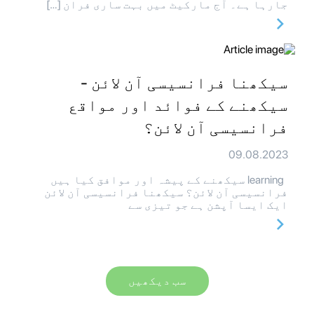
جارہا ہے۔ آج مارکیٹ میں بہت ساری فران […]
سیکھنا فرانسیسی آن لائن -
سیکھنے کے فوائد اور مواقع
فرانسیسی آن لائن؟
09.08.2023
learning سیکھنے کے پیشہ اور موافق کیا ہیں
فرانسیسی آن لائن؟ سیکھنا فرانسیسی آن لائن
ایک ایسا آپشن ہے جو تیزی سے
سب دیکھیں