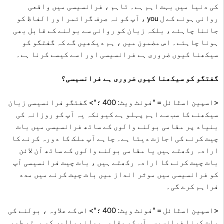
کی دنیا میں بہت اہم ہے۔ تاہم ، فرانسیسی میں واقعی
روانی ہونے کے ل you ، آپ کو نہ صرف گرائمر اور الفاظ کو
جاننا چاہئے ، بلکہ زبان کو روانی سے بولنے کے قابل بھی
ہونا چاہئے۔ اس مضمون میں ، ہم دیکھیں گے کہ گفتگو کو
سیکھنا کیوں ضروری ہے فرانسیسی اور اسے کیسے کرنا ہے۔
گفتگو کو سیکھنا کیوں ضروری ہے فرانسیسی؟
<اسپین اسٹائل = "فونٹ ویٹ: 400 ؛"> گفتگو فرانسیسی زبان
سیکھنے کا سب سے اہم پہلو ہے کیونکہ یہ آپ کو روزانہ کی
بنیاد پر مقامی بولنے والوں کے ساتھ فرانسیسی میں بات
چیت کرنے کی اجازت دیتا ہے۔ چاہے آپ ملک کا دورہ کرنے کا
ارادہ رکھتے ہیں یا مقامی بولنے والوں کے ساتھ آن لائن
بات چیت کرنے کا ارادہ رکھتے ہیں ، بات چیت فرانسیسی آپ
کو فرانسیسی میں موثر انداز میں بات چیت کرنے میں مدد
فراہم کرے گی۔
<اسپین اسٹائل = "فونٹ ویٹ: 400 ؛"> اس کے علاوہ ، بولنے کی
بات کرنا فرانسیسی آپ کو مقامی بولنے والوں کو بہتر طور