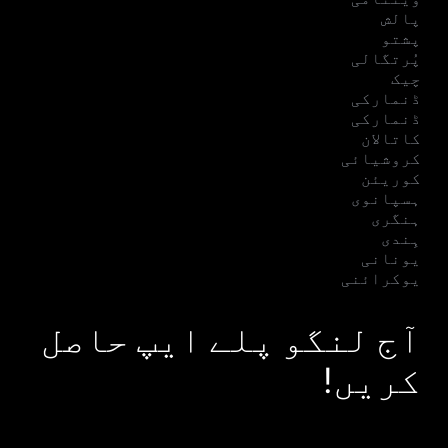
پالش
پشتو
پُرتگالی
چیک
ڈنمارکی
ڈنمارکی
کاتالان
کروشیائی
کوریئن
ہسپانوی
ہنگری
ہِندی
یونانی
یوکرائنی
آج لنگو پلے ایپ حاصل
کریں!