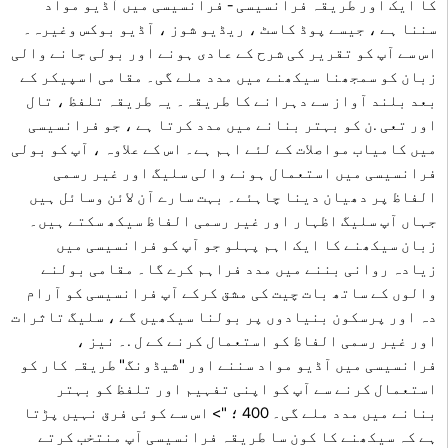
کا ایک اور طریقہ فرانسیسی - فرانسیسی میں آڈیو مواد
سننا ہے ، جیسے پوڈ کاسٹ ، ریڈیو شوز ، آڈیو بوکس وغیرہ۔
اس سے آپ کو تقریر کی شرح کے عادی ہونے اور بولی جانے والی
زبان کو سمجھنا سیکھنے میں مدد ملے گی۔ مقامی اسپیکر کے
بعد بلند آواز سے دہرانے کا طریقہ۔ یہ طریقہ تلفظ ، تال
اور تعی .ن کو بہتر بنانے میں مدد کرتا ہے ، جو فرانسیسی
میں کامیاب مواصلات کے لئے اہم ہے۔ اس کے علاوہ ، آپ کو بولی
فرانسیسی میں استعمال ہونے والی سلیگ اور غیر رسمی
الفاظ پر دھیان دینا چاہئے۔ بہت سارے آن لائن وسائل ہیں
جہاں آپ سلیگ اظہار اور غیر رسمی الفاظ سیکھ سکتے ہیں۔
زبان سیکھنے کا ایک اہم پہلو جو آپ کو فرانسیسی میں
زیادہ روانی بننے میں مدد فراہم کرے گا۔ مقامی بولنے
والوں کے ساتھ بات چیت کی مشق کرکے آپ فرانسیسی کو آرام
دہ اور پرسکون بنیادوں پر بولنا سیکھیں گے ، سلیگ تاثرات
اور غیر رسمی الفاظ کو استعمال کرنے کے ل .۔ نیز ،
فرانسیسی میں آڈیو مواد سننے اور "شیڈونگ" طریقہ کار کو
استعمال کرنے سے آپ کو اپنی تفہیم اور تلفظ کو بہتر
بنانے میں مدد ملے گی۔ 400 ؛ "> اس سے کوئی فرق نہیں پڑتا
ہے کہ سیکھنے کا کون سا طریقہ فرانسیسی آپ منتخب کرتے