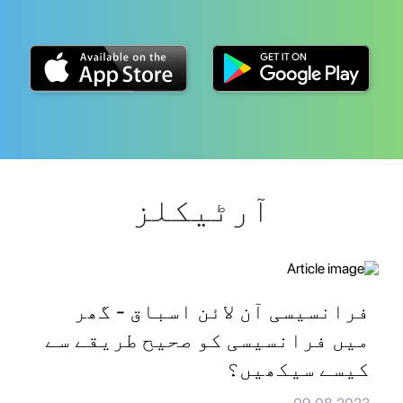
آرٹیکلز
فرانسیسی آن لائن اسباق - گھر
میں فرانسیسی کو صحیح طریقے سے
کیسے سیکھیں؟