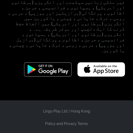
غیر ملکی زبانیں سیکھنے اور انگریزی (برطانوی
اور امریکی) ، ہسپانوی ، فرانسیسی ، جرمن ،
اطالوی ، پرتگالی (برازیلین اور یورپی) ، عربی ،
روسی ، ترک ، جاپانی ، چینی ، یا کورین میں
انگریزی (برطانوی اور امریکی) میں الفاظ حفظ
کرنے کا ایک دلچسپ اور موثر طریقہ ہے۔ ،
انگریزی (برطانوی اور امریکی) ، ہسپانوی ،
فرانسیسی ، جرمن ، اطالوی ، پرتگالی (برازیل
اور یورپی) ، عربی ، روسی ، ترک ، جاپانی ، چینی ،
یا کورین۔
Lingo Play Ltd /
Hong Kong
Policy and Privacy Terms