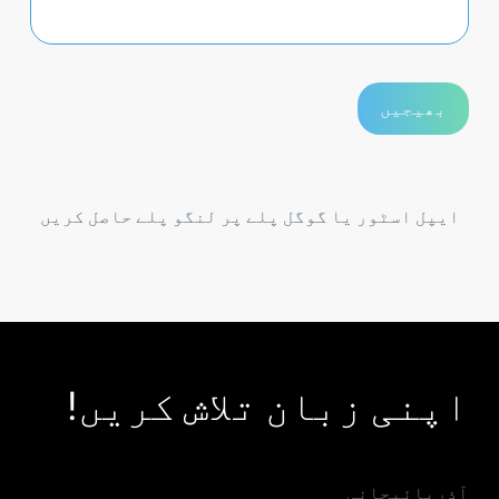
ایپل اسٹور یا گوگل پلے پر لنگو پلے حاصل کریں
اپنی زبان تلاش کریں!
آذربائیجانی