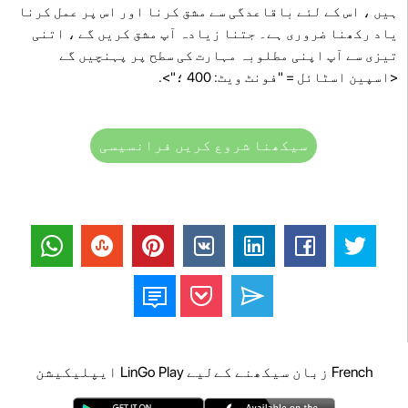
ہیں ، اس کے لئے باقاعدگی سے مشق کرنا اور اس پر عمل کرنا
یاد رکھنا ضروری ہے۔ جتنا زیادہ آپ مشق کریں گے ، اتنی
تیزی سے آپ اپنی مطلوبہ مہارت کی سطح پر پہنچیں گے
<اسپین اسٹائل = "فونٹ ویٹ: 400 ؛">.
سیکھنا شروع کریں فرانسیسی
French زبان سیکھنے کےلیے LinGo Play ایپلیکیشن