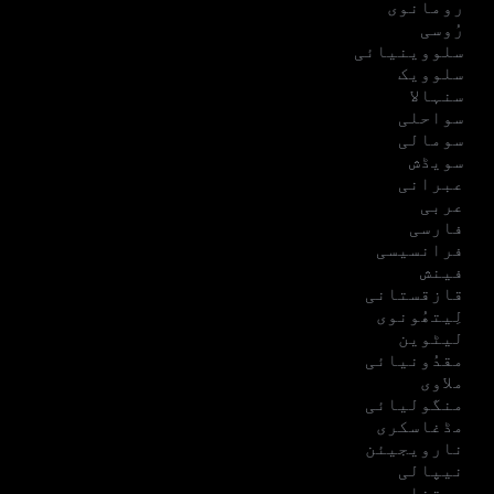
رومانوی
رُوسی
سلووینیائی
سلوویک
سنہالا
سواحلی
سومالی
سویڈش
عبرانی
عربی
فارسی
فرانسیسی
فینش
قازقستانی
لِیتھُونوی
لیٹوین
مقدُونیائی
ملاوی
منگولیائی
مڈغاسکری
نارویجیئن
نیپالی
ویتنامی