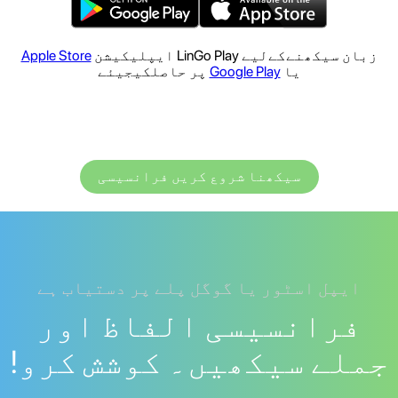
زبان سیکھنےکےلیے LinGo Play ایپلیکیشن
Apple Store
یا
Google Play
پر حاصلکیجیئے
سیکھنا شروع کریں فرانسیسی
ایپل اسٹور یا گوگل پلے پر دستیاب ہے
فرانسیسی الفاظ اور
جملے سیکھیں۔ کوشش کرو!