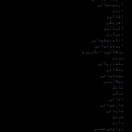
آرمینیائی
اردو
اطالوی
افریقی
البانوی
امہاری
انڈونیشیائی
ایسٹونیائی
برطانوی انگریزی
برمی
بلغاریائی
بنگالی
بوسنیائی
بیلارُوسی
تامل
ترکی
تھائی
جارجیائی
جاپانی
جرمن
داری
روایتی چینی