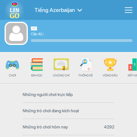
Tiếng Azerbaijan
Cấp độ
/
CHƠI
BÀI HỌC
CHỨNG CHỈ
THỐNG KÊ
VÒNG ĐẤU
XẾP H
Những người chơi trực tiếp
Những trò chơi đang kích hoạt
Những trò chơi hôm nay
4292